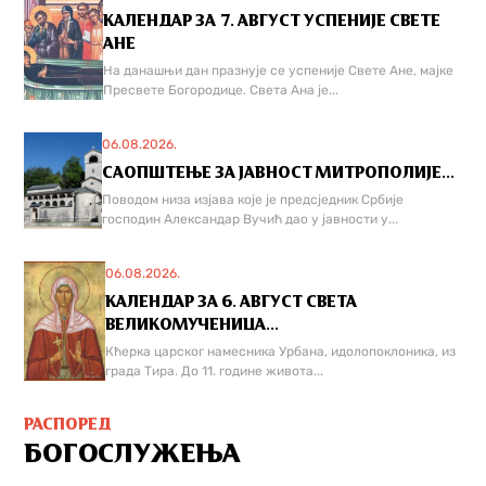
КАЛЕНДАР ЗА 7. АВГУСТ УСПЕНИЈЕ СВЕТЕ
АНЕ
На данашњи дан празнује се успеније Свете Ане, мајке
Пресвете Богородице. Света Ана је...
06.08.2026.
САОПШТЕЊЕ ЗА ЈАВНОСТ МИТРОПОЛИЈЕ...
Поводом низа изјава које је предсједник Србије
господин Александар Вучић дао у јавности у...
06.08.2026.
КАЛЕНДАР ЗА 6. АВГУСТ СВЕТА
ВЕЛИКОМУЧЕНИЦА...
Кћерка царског намесника Урбана, идолопоклоника, из
града Тира. До 11. године живота...
РАСПОРЕД
БОГОСЛУЖЕЊА