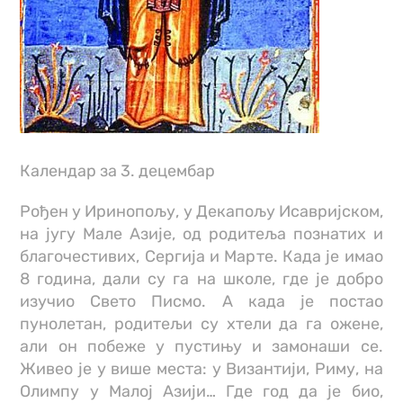
Календар за 3. децембар
Рођен у Иринопољу, у Декапољу Исавријском,
на југу Мале Азије, од родитеља познатих и
благочестивих, Сергија и Марте. Када је имао
8 година, дали су га на школе, где је добро
изучио Свето Писмо. А када је постао
пунолетан, родитељи су хтели да га ожене,
али он побеже у пустињу и замонаши се.
Живео је у више места: у Византији, Риму, на
Олимпу у Малој Азији… Где год да је био,