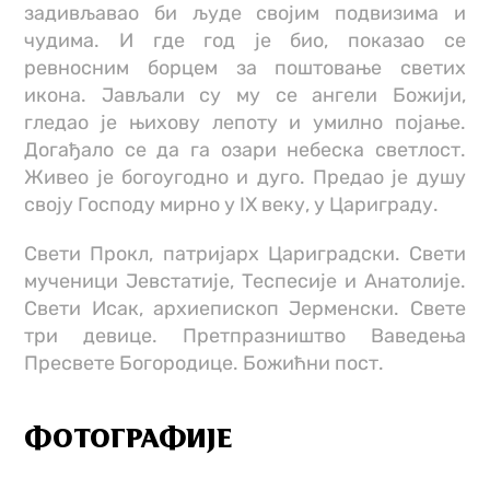
задивљавао би људе својим подвизима и
чудима. И где год је био, показао се
ревносним борцем за поштовање светих
икона. Јављали су му се ангели Божији,
гледао је њихову лепоту и умилно појање.
Догађало се да га озари небеска светлост.
Живео је богоугодно и дуго. Предао је душу
своју Господу мирно у IX веку, у Цариграду.
Свети Прокл, патријарх Цариградски. Свети
мученици Јевстатије, Теспесије и Анатолије.
Свети Исак, архиепископ Јерменски. Свете
три девице. Претпразништво Ваведења
Пресвете Богородице. Божићни пост.
ФОТОГРАФИЈЕ