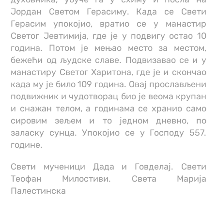
Јордан Светом Герасиму. Када се Свети
Герасим упокојио, вратио се у манастир
Светог Јевтимија, где је у подвигу остао 10
година. Потом је мењао место за местом,
бежећи од људске славе. Подвизавао се и у
манастиру Светог Харитона, где је и скончао
када му је било 109 година. Овај прослављени
подвижник и чудотворац био је веома крупан
и снажан телом, а годинама се хранио само
сировим зељем и то једном дневно, по
заласку сунца. Упокојио се у Господу 557.
године.
Свети мученици Дада и Говделај. Свети
Теофан Милостиви. Света Марија
Палестинска