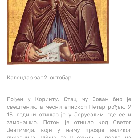
Календар за 12. октобар
Рођен у Коринту. Отац му Јован био је
свештеник, а месни епископ Петар рођак. У
18. години отишао је у Јерусалим, где се и
замонашио. Потом је отишао код Светог
Јевтимија, који у њему прозре великог
духовника, убуче га у схиму и посла на