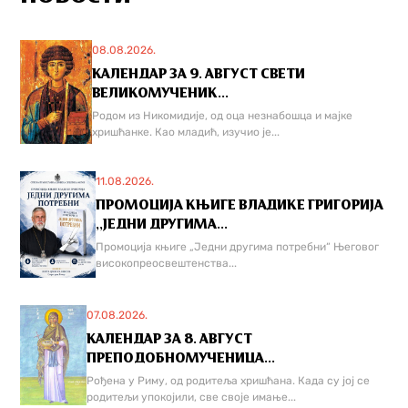
08.08.2026.
КАЛЕНДАР ЗА 9. АВГУСТ СВЕТИ
ВЕЛИКОМУЧЕНИК...
Родом из Никомидије, од оца незнабошца и мајке
хришћанке. Као младић, изучио је...
11.08.2026.
ПРОМОЦИЈА КЊИГЕ ВЛАДИКЕ ГРИГОРИЈА
,,ЈЕДНИ ДРУГИМА...
Промоција књиге „Једни другима потребни“ Његовог
високопреосвештенства...
07.08.2026.
КАЛЕНДАР ЗА 8. АВГУСТ
ПРЕПОДОБНОМУЧЕНИЦА...
Рођена у Риму, од родитеља хришћана. Када су јој се
родитељи упокојили, све своје имање...