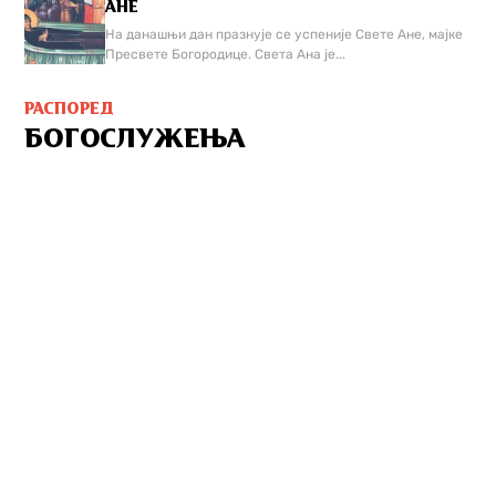
АНЕ
На данашњи дан празнује се успеније Свете Ане, мајке
Пресвете Богородице. Света Ана је...
РАСПОРЕД
БОГОСЛУЖЕЊА