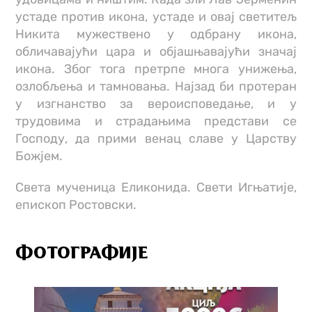
устаде против икона, устаде и овај светитељ
Никита мужествено у одбрану икона,
обличавајући цара и објашњавајући значај
икона. Због тога претрпе многа унижења,
озлобљења и тамновања. Најзад би протеран
у изгнанство за вероисповедање, и у
трудовима и страдањима представи се
Господу, да прими венац славе у Царству
Божјем.
Света мученица Еликонида. Свети Игњатије,
епископ Ростовски.
ФОТОГРАФИЈЕ