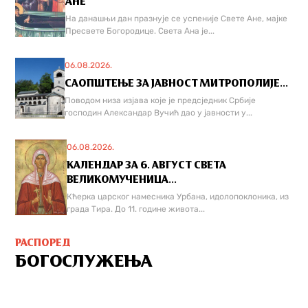
АНЕ
На данашњи дан празнује се успеније Свете Ане, мајке
Пресвете Богородице. Света Ана је...
06.08.2026.
САОПШТЕЊЕ ЗА ЈАВНОСТ МИТРОПОЛИЈЕ...
Поводом низа изјава које је предсједник Србије
господин Александар Вучић дао у јавности у...
06.08.2026.
КАЛЕНДАР ЗА 6. АВГУСТ СВЕТА
ВЕЛИКОМУЧЕНИЦА...
Кћерка царског намесника Урбана, идолопоклоника, из
града Тира. До 11. године живота...
РАСПОРЕД
БОГОСЛУЖЕЊА