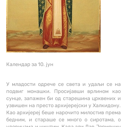
Календар за 10. јун
У младости одрече се света и удаљи се на
подвиг монашки. Просијавши врлином као
сунце, запажен би од старешина црквених и
узвишен на престо архијерејски у Халкидону.
Као архијереј беше нарочито милостив према
бедним, и стараше се много о сиротама, о
удовицама и ништим. Када зли Лав Јерменин