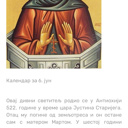
Календар за 6. јун
Овај дивни светитељ родио се у Антиохији
522. године у време цара Јустина Старијега.
Отац му погине од земљотреса и он остане
сам с матером Мартом. У шестој години