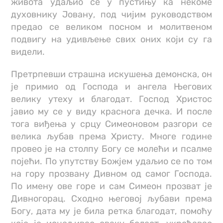
живота удаљио се у пустињу ка некоме
духовнику Јовану, под чијим руководством
предао се великом посном и молитвеном
подвигу на удивљење свих оних који су га
видели.
Претрпевши страшна искушења демонска, он
је примио од Господа и ангела Његових
велику утеху и благодат. Господ Христос
јавио му се у виду краснога дечка. И после
тога виђења у срцу Симеоновом разгори се
велика љубав према Христу. Многе године
провео је на столпу Богу се молећи и псалме
појећи. По упутству Божјем удаљио се по том
на гору прозвану Дивном од самог Господа.
По имену ове горе и сам Симеон прозват је
Дивногорац. Сходно његовој љубави према
Богу, дата му је била ретка благодат, помоћу