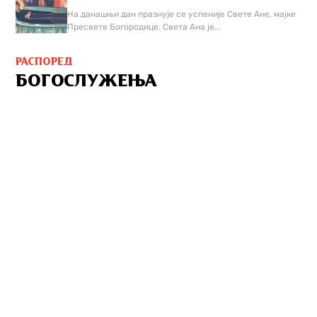
На данашњи дан празнује се успеније Свете Ане, мајке
Пресвете Богородице. Света Ана је...
РАСПОРЕД
БОГОСЛУЖЕЊА