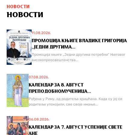
НОВОСТИ
НОВОСТИ
11.08.2026.
ПРОМОЦИЈА КЊИГЕ ВЛАДИКЕ ГРИГОРИЈА
,,ЈЕДНИ ДРУГИМА...
Промоција књиге „Једни другима потребни“ Његовог
високопреосвештенства...
07.08.2026.
КАЛЕНДАР ЗА 8. АВГУСТ
ПРЕПОДОБНОМУЧЕНИЦА...
Рођена у Риму, од родитеља хришћана. Када су јој се
родитељи упокојили, све своје имање...
06.08.2026.
КАЛЕНДАР ЗА 7. АВГУСТ УСПЕНИЈЕ СВЕТЕ
АНЕ