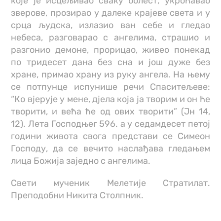
које је исцељивао сваку болест, укроћавао
зверове, прозирао у далеке крајеве света и у
срца људска, излазио ван себе и гледао
небеса, разговарао с ангелима, страшио и
разгонио демоне, прорицао, живео понекад
по тридесет дана без сна и још дуже без
хране, примао храну из руку ангела. На њему
се потпунце испунише речи Спаситељеве:
“Ко вјерује у мене, дјела која ја творим и он ће
творити, и већа ће од ових творити” (Јн 14,
12). Лета Господњег 596. а у седамдесет петој
години живота свога представи се Симеон
Господу, да се вечито наслађава гледањем
лица Божија заједно с ангелима.
Свети мученик Мелетије Стратилат.
Преподобни Никита Столпник.