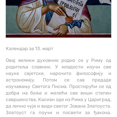
Календар за 13. март
Овај велики духовник родио се у Риму од
родитеља славних. У младости изучи све
науке свjетске, нарочито философију и
астрономију. Потом се сав предаде
изучавању Светога Писма. Простирући се од
добра на боље и желећи све виши степен
савршенства, Касиан оде из Рима у Цариград,
да лично чује и види светог Јована Златоуста.
Златоуст га поучи и посвети за ђакона.