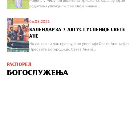
Рођена у Риму, од родитеља хришћана. Када су јој се
родитељи упокојили, све своје имање...
06.08.2026.
КАЛЕНДАР ЗА 7. АВГУСТ УСПЕНИЈЕ СВЕТЕ
АНЕ
На данашњи дан празнује се успеније Свете Ане, мајке
Пресвете Богородице. Света Ана је...
РАСПОРЕД
БОГОСЛУЖЕЊА