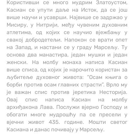
Користивши се много мудрим Златоустом,
Касиан се упути даље на Исток, да се још
више научи и усаврши. Највише се задржао у
Мисиру, у Нитрији, међу чувеним духовним
атлетима, од којих се научио вjежбању у
свакој добродетељи. Напокон се врати опет
на Запад, и настани се у граду Марсељу. Ту
основа два манастира, један мушки и један
женски. На молбу монаха написа Касиан
више списа, од којих је нарочито користан за
љубитеље духовног живота: “Осам књига о
борби против осам главних страсти”. Врло му
је важан спис против јеретика Несторија.
Овај спис написа Касиан на молбу
архиђакона Лава. Послужи вjерно Господу и
обогати многе мудрошћу па се пресели у
вjечни живот 435. године. Мошти светог
Касиана и данас почивају у Марсељу.