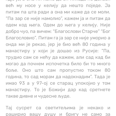
већ му носе у келију да нешто поједе. Ја
питам па шта ради а она ми каже да се моли.
“Па зар се није намолио”, кажем ја и питам да
одем код њега. Одем до њега у келију. Није
добро чуо, па вичем: “Благослови Старче” “Бог
Благословио”. Питам га ја зар се није уморио а
онда ми је рекао, јер је био већ 80 година у
манастиру у који је дошао из Русије: “Па,
трудио сам се нећу да кажем, али сад кад би
могао да почнем испочетка било би то много
боље. Оно што сам пропустио током 80
година, то сад морам да надокнадим”. Тада је
имао 93 а у 97-ој се старац упокојио у том
манастиру. То је Божији дар кад сретнете
такве дивне и чудесне људе.
Тај сусрет са светитељима је некако и
раширио вашу душу и бригу не само за