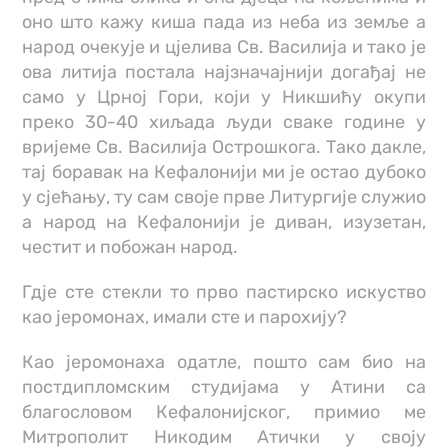
оно што кажу киша пада из неба из земље а
народ очекује и цјелива Св. Василија и тако је
ова литија постала најзначајнији догађај не
само у Црној Гори, који у Никшићу окупи
преко 30-40 хиљада људи сваке године у
вријеме Св. Василија Острошкога. Тако дакле,
тај боравак на Кефалонији ми је остао дубоко
у сјећању, ту сам своје прве Литургије служио
а народ на Кефалонији је диван, изузетан,
честит и побожан народ.
Гдје сте стекли то прво пастирско искуство
као јеромонах, имали сте и парохију?
Као јеромонаха одатле, пошто сам био на
постдипломским студијама у Атини са
благословом Кефалонијског, примио ме
Митрополит Никодим Атички у своју