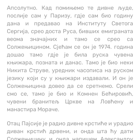
Апсолутно. Кад помињемо те дивне људе,
послије сам у Паризу, гдје сам био годину
дана и предавао на Институту Светога
Сергија, срео доста Руса, бивших емиграната
веома значајних и тамо се срео са
Солжењицином. Сјећам се он је 1974. година
дошао тамо гдје је била руска чувена
књижара, позната и данас. Тамо је био неки
Никита Струве, уредник часописа на руском
језику који су у књижари издавали. И он је
Солжењицина довео да се сретнемо. Срели
смо се, тамо је био и Комнен Бећировић,
чувени бранитељ Цркве на Ловћену и
манастира Мораче.
Отац Пајсије је радио дивне крстиће и урадио
диван крстић дрвени, и онда шта ћу дати
Солжењицину и онда напишем Александру