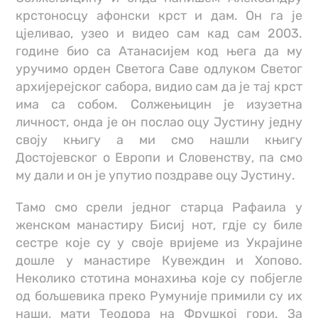
крстоносцу афонски крст и дам. Он га је
цјеливао, узео и видео сам кад сам 2003.
године био са Атанасијем код њега да му
уручимо орден Светога Саве одлуком Светог
архијерејског сабора, видио сам да је тај крст
има са собом. Солжењицин је изузетна
личност, онда је он послао оцу Јустину једну
своју књигу а ми смо нашли књигу
Достојевског о Европи и Словенству, па смо
му дали и он је упутио поздраве оцу Јустину.
Тамо смо срели једног старца Рафаила у
женском манастиру Бисиј нот, гдје су биле
сестре које су у своје вријеме из Украјине
дошле у манастире Кувеждин и Хопово.
Неколико стотина монахиња које су побјегле
од бољшевика преко Румуније примили су их
наши, мати Теодора на Фрушкој гори. За