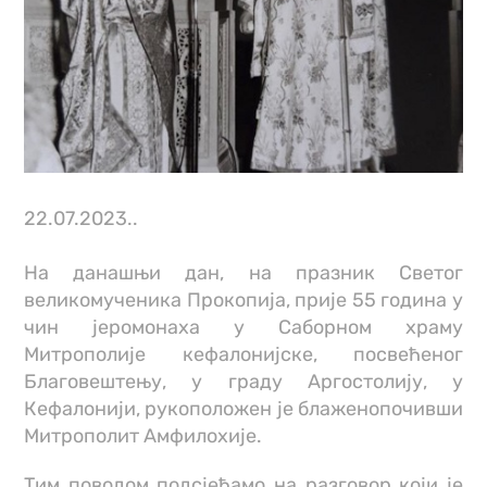
22.07.2023..
На данашњи дан, на празник Светог
великомученика Прокопија, прије 55 година у
чин јеромонаха у Саборном храму
Митрополије кефалонијске, посвећеног
Благовештењу, у граду Аргостолију, у
Кефалонији, рукоположен је блаженопочивши
Митрополит Амфилохије.
Тим поводом подсјећамо на разговор који је