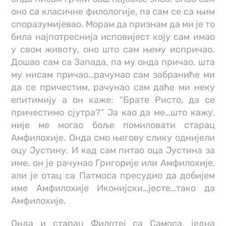
оно са класичне филологије, па сам се са њим
споразумијевао. Морам да признам да ми је то
била најпотреснија исповијест коју сам имао
у свом животу, оно што сам њему испричао.
Дошао сам са Запада, па му онда причао, шта
му нисам причао…рачунао сам забраниће ми
да се причестим, рачунао сам даће ми неку
епитимију а он каже: “Брате Ристо, да се
причестимо сјутра?” Ја као да ме…што кажу,
није ме могао боље помиловати старац
Амфилохије. Онда смо његову слику однијели
оцу Јустину. И кад сам питао оца Јустина за
име, он је рачунао Григорије или Амфилохије,
али је отац са Патмоса пресудио да добијем
име Амфилохије Иконијски…јесте…тако да
Амфилохије.
Онда и старац Филотеј са Самоса, једна