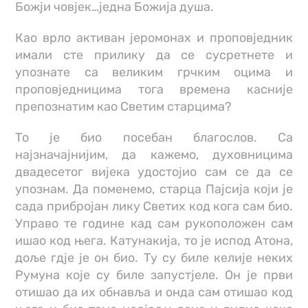
Божји човјек…једна Божија душа.
Као врло активан јеромонах и проповједник
имали сте прилику да се сусретнете и
упознате са великим грчким оцима и
проповједницима тога времена касније
препознатим као Светим старцима?
То је био посебан благослов. Са
најзначајнијим, да кажемо, духовницима
двадесетог вијека удостојио сам се да се
упознам. Да поменемо, старца Пајсија који је
сада прибројан лику Светих код кога сам био.
Управо те године кад сам рукоположен сам
ишао код њега. Катунакија, то је испод Атона,
доље гдје је он био. Ту су биле келије неких
Румуна које су биле запустјеле. Он је први
отишао да их обнавља и онда сам отишао код