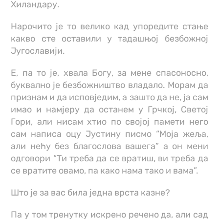
Хиландару.
Нарочито је то велико кад упоредите стање
какво сте оставили у тадашњој безбожној
Југославији.
Е, па то је, хвала Богу, за мене спасоносно,
буквално је безбожништво владало. Морам да
признам и да исповједим, а зашто да не, ја сам
имао и намјеру да останем у Грчкој, Светој
Гори, али нисам хтио по својој памети него
сам написа оцу Јустину писмо “Моја жеља,
али нећу без благослова вашега” а он мени
одговори “Ти треба да се вратиш, ви треба да
се вратите овамо, па како нама тако и вама”.
Што је за вас била једна врста казне?
Па у том тренутку искрено речено да, али сад