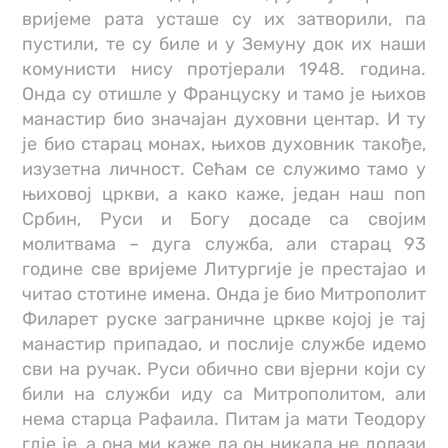
вријеме рата усташе су их затворили, па
пустили, те су биле и у Земуну док их наши
комунисти нису протјерали 1948. година.
Онда су отишле у Француску и тамо је њихов
манастир био значајан духовни центар. И ту
је био старац монах, њихов духовник такође,
изузетна личност. Сећам се служимо тамо у
њиховој цркви, а како каже, један наш поп
Србин, Руси и Богу досаде са својим
молитвама – дуга служба, али старац 93
године све вријеме Литургије је престајао и
читао стотине имена. Онда је био Митрополит
Филарет руске заграничне цркве којој је тај
манастир припадао, и послије службе идемо
сви на ручак. Руси обично сви вјерни који су
били на служби иду са Митрополитом, али
нема старца Рафаила. Питам ја мати Теодору
гдје је, а она ми каже да он никада не долази