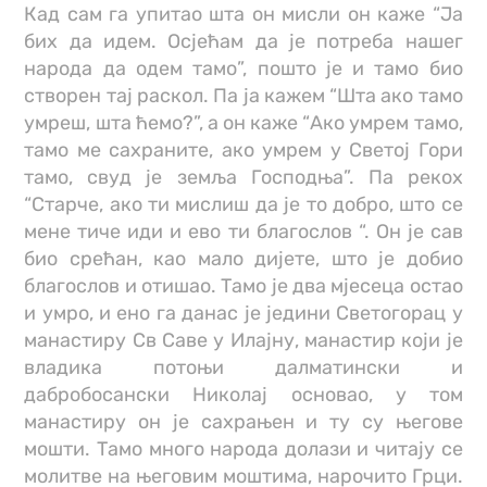
Кад сам га упитао шта он мисли он каже “Ја
бих да идем. Осјећам да је потреба нашег
народа да одем тамо”, пошто је и тамо био
створен тај раскол. Па ја кажем “Шта ако тамо
умреш, шта ћемо?”, а он каже “Ако умрем тамо,
тамо ме сахраните, ако умрем у Светој Гори
тамо, свуд је земља Господња”. Па рекох
“Старче, ако ти мислиш да је то добро, што се
мене тиче иди и ево ти благослов “. Он је сав
био срећан, као мало дијете, што је добио
благослов и отишао. Тамо је два мјесеца остао
и умро, и ено га данас је једини Светогорац у
манастиру Св Саве у Илајну, манастир који је
владика потоњи далматински и
дабробосански Николај основао, у том
манастиру он је сахрањен и ту су његове
мошти. Тамо много народа долази и читају се
молитве на његовим моштима, нарочито Грци.