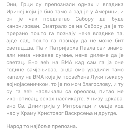
Они, Грци су препознали одмах и владика
Иринеј који је био тамо а сад је у Америци, и
он је чак предлагао Сабору да буде
канонизован. Сматрало се на Сабору да је то
прерано пошто га познају неке владике па,
ајде сад, пошто га познају да не може бит
светац…да. Па и Патријарха Павла сви знамо,
али нема никакве сумње, нема дилеме да је
светац. Ено већ на ВМА кад сам га ја оне
године замјењивао, онда смо урадили тамо
капелу на ВМА која је посвећена Луки љекару
војнојасеничком, то је по мом благослову, и ту
су га већ насликали са ореолом, питао ме
иконописац, рекох насликајте. У низу цркава,
ено Св. Димитрија у Митровици и овдје код
нас у Храму Христовог Васкрсења и другде.
Народ то најбоље препозна.