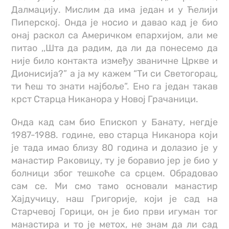
Далмацију. Мислим да има један и у Ћелији
Пиперској. Онда је носио и давао кад је био
онај раскол са Америчком епархијом, али ме
питао ,,Шта да радим, да ли да понесемо да
није било контакта између званичне Цркве и
Дионисија?” а ја му кажем “Ти си Светогорац,
ти ћеш то знати најбоље”. Ено га један такав
крст Старца Никанора у Новој Грачаници.
Онда кад сам био Епископ у Банату, негдје
1987-1988. године, ево старца Никанора који
је тада имао близу 80 година и долазио је у
манастир Раковицу, ту је боравио јер је био у
болници због тешкоће са срцем. Обрадовао
сам се. Ми смо тамо основали манастир
Хајдучицу, наш Григорије, који је сад на
Старчевој Горици, он је био први игуман тог
манастира и то је метох, не знам да ли сад