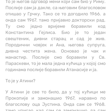
То је његов одговор мени који сам био у Риму.
Послије сам ја дакле, са његовим благословом
отишао у Грчку. Тако се то догодило 1966. а
онда сам 1967. тамо пријавио докторски рад.
Ту смо једно вријеме боравили код
Константина Гејлиса. Био је то један
свештеник, дивни старац и сад је жив.
Породични човјек и Ана, његова супруга,
дивна честита жена. Основао је чак и
манастир. Послије смо боравили у Св.
Параскеви, то је мала једна кућица у којој смо
годинама послије боравили Атанасије и ја.
То је у Атини?
У Атини је све то било, да у тој кућици ме
Прокопије и замонашио 1967, наравно по
благослову оца Јустина. Онда сам се 1968.
тамо уписао, кад сам се замонашио, да сам