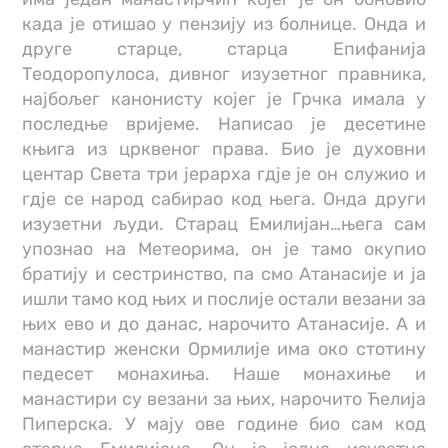
када је отишао у пензију из болнице. Онда и
друге старце, старца Епифанија
Теодоропулоса, дивног изузетног правника,
најбољег канонисту којег је Грчка имала у
последње вријеме. Написао је десетине
књига из црквеног права. Био је духовни
центар Света три јерарха гдје је он служио и
гдје се народ сабирао код њега. Онда други
изузетни људи. Старац Емилијан…њега сам
упознао на Метеорима, он је тамо окупио
братију и сестринство, па смо Атанасије и ја
ишли тамо код њих и послије остали везани за
њих ево и до данас, нарочито Атанасије. А и
манастир женски Ормилије има око стотину
педесет монахиња. Наше монахиње и
манастири су везани за њих, нарочито Ћелија
Пиперска. У мају ове године био сам код