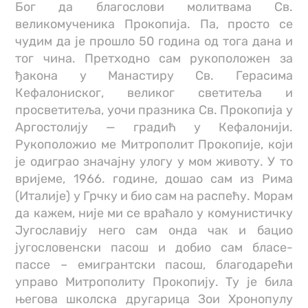
Бог да благослови молитвама Св.
великомученика Прокопија. Па, просто се
чудим да је прошло 50 година од тога дана и
тог чина. Претходно сам рукоположен за
ђакона у Манастиру Св. Герасима
Кефалониског, великог светитеља и
просветитеља, уочи празника Св. Прокопија у
Аргостолију — градић у Кефалонији.
Рукоположио ме Митрополит Прокопије, који
је одиграо значајну улогу у мом животу. У то
вријеме, 1966. године, дошао сам из Рима
(Италије) у Грчку и био сам на распећу. Морам
да кажем, није ми се враћало у комунистичку
Југославију него сам онда чак и бацио
југословенски пасош и добио сам бласе-
пассе – емигрантски пасош, благодарећи
управо Митрополиту Прокопију. Ту је била
његова школска другарица Зои Хронопулу