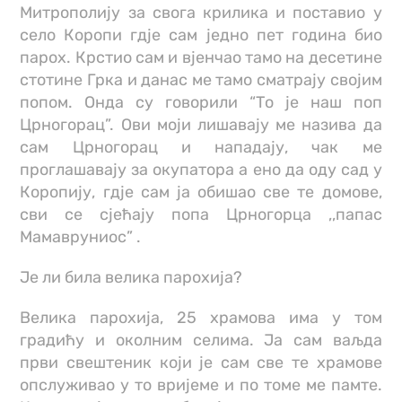
Митрополију за свога крилика и поставио у
село Коропи гдје сам једно пет година био
парох. Крстио сам и вјенчао тамо на десетине
стотине Грка и данас ме тамо сматрају својим
попом. Онда су говорили “То је наш поп
Црногорац”. Ови моји лишавају ме назива да
сам Црногорац и нападају, чак ме
проглашавају за окупатора а ено да оду сад у
Коропију, гдје сам ја обишао све те домове,
сви се сјећају попа Црногорца ,,папас
Мамавруниос” .
Је ли била велика парохија?
Велика парохија, 25 храмова има у том
градићу и околним селима. Ја сам ваљда
први свештеник који је сам све те храмове
опслуживао у то вријеме и по томе ме памте.