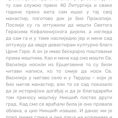
ту сам служио првих 40 Литургија и сваке
године преко љета сам ишао у тај свој
манастир, поготово док је био Прокопије.
Послије су га оптужили да мошти Светога
Герасима Кефалонијскога дијели, а изгледа
да сам га и у томе наслиједио јер и мене сад
оптужују да овдје девастирам културно благо
Црне Горе. А он је имао бескрајно поштовање
према моштима. Као и мене кад смо мошти Св.
Василија носили из Ерцеговине то су били
читави написи, ко то смије да носи Св.
Василија у његово село и у Тврдош – који је
био његов манастир, али то се сад показало
да је историјски догађај и да је благодарећи
том преносу моштију Никшић постао други
град. Кад смо се враћали била је она провала
облака, а цио Никшић изашао. И данас ми је
пред очима слика и она дјеца на кољенима и