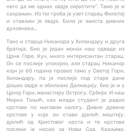
него да ме одмах овдје смјестите”. Тамо је и
сахрањен. Из тог гроба је узет старац Филотеј
и стављен је овдје. Било је заиста дивних
духовника…
Тако и старца Никанора у Хиландару и друга
братија. Био је један монах наш одваде из
Црне Горе, Куч, много интересантан старац.
Он се послије упокојио, али старац Никанор
који је 60 година провео тамо у Светој Гори,
Хиландару, па је послије под старе дане
дошао овдје и обилазио Далмацију, био је и у
Црној Гори, манастиру Острогу, Србији. И наш
Мирко Тољић, као млади студент је радио
крстове по његовом налогу. Дивне дрвене
крстове у које он стави дјелић моштију,
дјелић од Христовог крста и те крстове
послије је носио за Нови Сад, Краљево,