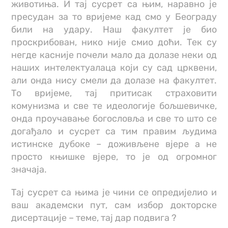
животиња. И тај сусрет са њим, наравно је
пресудан за то вријеме кад смо у Београду
били на удару. Наш факултет је био
проскрибован, нико није смио доћи. Тек су
негде касније почели мало да долазе неки од
наших интелектуалаца који су сад црквени,
али онда нису смели да долазе на факултет.
То вријеме, тај притисак страховити
комунизма и све те идеологије бољшевичке,
онда проучавање богословља и све то што се
догађало и сусрет са тим правим људима
истинске дубоке – доживљене вјере а не
просто књишке вјере, то је од огромног
значаја.
Тај сусрет са њима је чини се опредијелио и
ваш академски пут, сам избор докторске
дисертације – теме, тај дар подвига ?