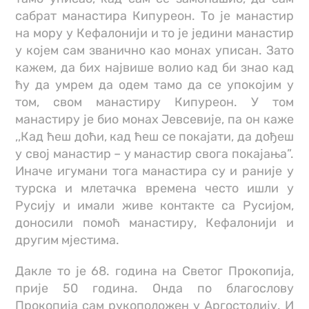
сабрат манастира Кипуреон. То је манастир
на мору у Кефалонији и то је једини манастир
у којем сам званично као монах уписан. Зато
кажем, да бих највише волио кад би знао кад
ћу да умрем да одем тамо да се упокојим у
том, свом манастиру Кипуреон. У том
манастиру је био монах Јевсевије, па он каже
,,Кад ћеш доћи, кад ћеш се покајати, да дођеш
у свој манастир – у манастир свога покајања”.
Иначе игумани тога манастира су и раније у
турска и млетачка времена често ишли у
Русију и имали живе контакте са Русијом,
доносили помоћ манастиру, Кефалонији и
другим мјестима.
Дакле то је 68. година на Светог Прокопија,
прије 50 година. Онда по благослову
Прокопија сам рукоположен у Аргостолију. И