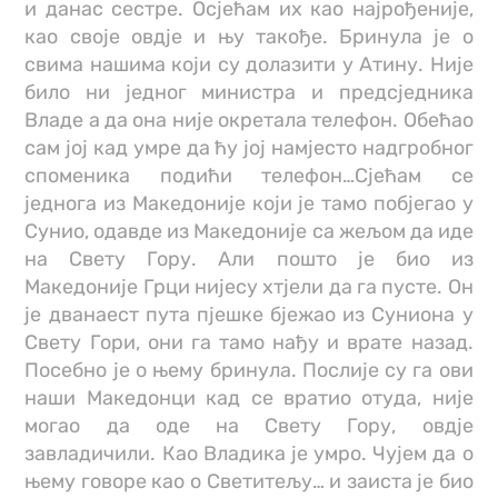
и данас сестре. Осјећам их као најрођеније,
као своје овдје и њу такође. Бринула је о
свима нашима који су долазити у Атину. Није
било ни једног министра и предсједника
Владе а да она није окретала телефон. Обећао
сам јој кад умре да ћу јој намјесто надгробног
споменика подићи телефон…Сјећам се
једнога из Македоније који је тамо побјегао у
Сунио, одавде из Македоније са жељом да иде
на Свету Гору. Али пошто је био из
Македоније Грци нијесу хтјели да га пусте. Он
је дванаест пута пјешке бјежао из Суниона у
Свету Гори, они га тамо нађу и врате назад.
Посебно је о њему бринула. Послије су га ови
наши Македонци кад се вратио отуда, није
могао да оде на Свету Гору, овдје
завладичили. Као Владика је умро. Чујем да о
њему говоре као о Светитељу… и заиста је био