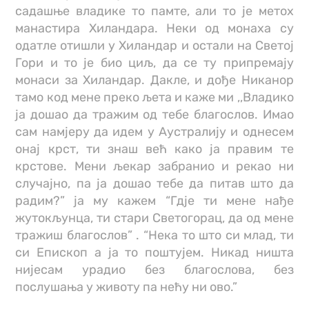
садашње владике то памте, али то је метох
манастира Хиландара. Неки од монаха су
одатле отишли у Хиландар и остали на Светој
Гори и то је био циљ, да се ту припремају
монаси за Хиландар. Дакле, и дође Никанор
тамо код мене преко љета и каже ми ,,Владико
ја дошао да тражим од тебе благослов. Имао
сам намјеру да идем у Аустралију и однесем
онај крст, ти знаш већ како ја правим те
крстове. Мени љекар забранио и рекао ни
случајно, па ја дошао тебе да питав што да
радим?” ја му кажем “Гдје ти мене нађе
жутокљунца, ти стари Светогорац, да од мене
тражиш благослов” . “Нека то што си млад, ти
си Епископ а ја то поштујем. Никад ништа
нијесам урадио без благослова, без
послушања у животу па нећу ни ово.”