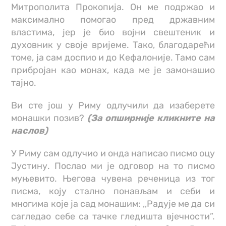
Митрополита Прокопија. Он ме подржао и
максимално помогао пред државним
властима, јер је био војни свештеник и
духовник у своје вријеме. Тако, благодарећи
томе, ја сам доспио и до Кефалоније. Тамо сам
прибројан као монах, када ме је замонашио
тајно.
Ви сте још у Риму одлучили да изаберете
монашки позив?
(За опширније кликните на
наслов)
У Риму сам одлучио и онда написао писмо оцу
Јустину. Послао ми је одговор на то писмо
муњевито. Његова чувена реченица из тог
писма, коју стално понављам и себи и
многима које ја сад монашим: ,,Радује ме да си
сагледао себе са тачке гледишта вјечности”.