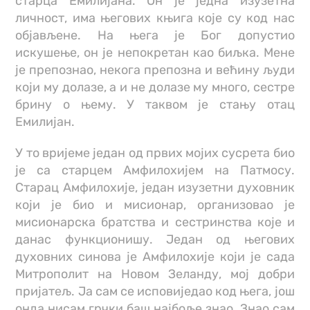
старца Емилијана. Он је једна изузетна
личност, има његових књига које су код нас
објављене. На њега је Бог допустио
искушење, он је непокретан као биљка. Мене
је препознао, некога препозна и већину људи
који му долазе, а и не долазе му много, сестре
брину о њему. У таквом је стању отац
Емилијан.
У то вријеме један од првих мојих сусрета био
је са старцем Амфилохијем на Патмосу.
Старац Амфилохије, један изузетни духовник
који је био и мисионар, организовао је
мисионарска братства и сестринства које и
данас функционишу. Један од његових
духовних синова је Амфилохије који је сада
Митрополит на Новом Зеланду, мој добри
пријатељ. Ја сам се исповиједао код њега, још
онда нисам грчки баш најбоље знао. Знао сам