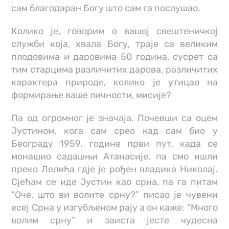
сам благодаран Богу што сам га послушао.
Колико је, говорим о вашој свештеничкој
служби која, хвала Богу, траје са великим
плодовима и даровима 50 година, сусрет са
тим старцима различитих дарова, различитих
карактера природе, колико је утицао на
формирање ваше личности, мисије?
Па од огромног је значаја. Почевши са оцем
Јустином, кога сам срео кад сам био у
Београду 1959. године први пут, када се
монашио садашњи Атанасије, па смо ишли
преко Лелића гдје је рођен владика Николај.
Сјећам се иде Јустин као срна, па га питам
“Оче, што ви волите срну?” писао је чувени
есеј Срна у изгубљеном рају а он каже: “Много
волим срну” и заиста јесте чудесна