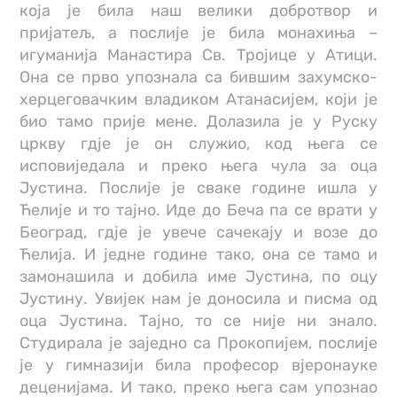
која је била наш велики добротвор и
пријатељ, а послије је била монахиња –
игуманија Манастира Св. Тројице у Атици.
Она се прво упознала са бившим захумско-
херцеговачким владиком Атанасијем, који је
био тамо прије мене. Долазила је у Руску
цркву гдје је он служио, код њега се
исповиједала и преко њега чула за оца
Јустина. Послије је сваке године ишла у
Ћелије и то тајно. Иде до Беча па се врати у
Београд, гдје је увече сачекају и возе до
Ћелија. И једне године тако, она се тамо и
замонашила и добила име Јустина, по оцу
Јустину. Увијек нам је доносила и писма од
оца Јустина. Тајно, то се није ни знало.
Студирала је заједно са Прокопијем, послије
је у гимназији била професор вјеронауке
деценијама. И тако, преко њега сам упознао