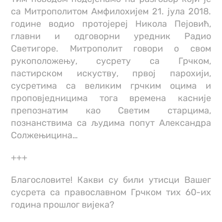
са Митрополитом Амфилохијем 21. јула 2018.
године водио протојереј Никола Пејовић,
главни и одговорни уредник Радио
Светигоре. Митрополит говори о свом
рукоположењу, сусрету са Грчком,
пастирском искуству, првој парохији,
сусретима са великим грчким оцима и
проповједницима тога времена касније
препознатим као Светим старцима,
познанствима са људима попут Александра
Солжењицина…
+++
Благословите! Какви су били утисци Вашег
сусрета са православном Грчком тих 60-их
година прошлог вијека?