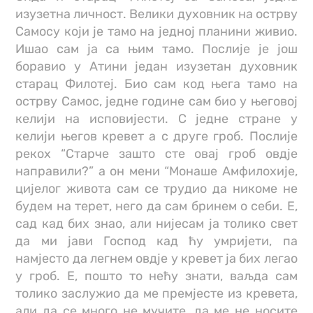
изузетна личност. Велики духовник на острву
Самосу који је тамо на једној планини живио.
Ишао сам ја са њим тамо. Послије је још
боравио у Атини један изузетан духовник
старац Филотеј. Био сам код њега тамо на
острву Самос, једне године сам био у његовој
келији на исповијести. С једне стране у
келији његов кревет а с друге гроб. Послије
рекох “Старче зашто сте овај гроб овдје
направили?” а он мени “Монаше Амфилохије,
цијелог живота сам се трудио да никоме не
будем на терет, него да сам бринем о себи. Е,
сад кад бих знао, али нијесам ја толико свет
да ми јави Господ кад ћу умријети, па
намјесто да легнем овдје у кревет ја бих легао
у гроб. Е, пошто то нећу знати, ваљда сам
толико заслужио да ме премјесте из кревета,
али да се много не мучите, да ме не носите