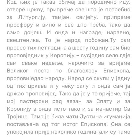
Код њих је такав обичај да породично иду,
отворе цркву, припреме све што је потребно
за Литургију, тамјан, свијећу, припреме
просфору и вино и све што треба, тако да
само дођеш. И онда и награде, наравно,
свештеника. То је народ побожан.Ту сам
провео тих пет година а шесту годину сам био
проповједник у Коропију – сусједно село гдје
сам сваке недеље, нарочито за вријеме
Великог поста по благослову Епископа,
проповиједао народу. Народ се скупи у једну
од тих цркава и у неку салу и онда сам ја
држао проповијед. Тако да је у то вријеме, тај
мој пастирски рад везан за Спату и за
Коропију а онда исто тако и за манастир Св
Тројице. Тамо је била мати Јустина игуманија
постављена од тог истог Епископа. Она се
упокојила прије неколико година, али су тамо