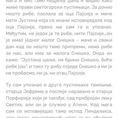
њега и био тамо недјељу дана и видио како
живе прави светогорски пустињаци. Ја донио
нешто рибе, послала за оца Пајсија и мене
мати Јустина која се иначе исповиједала код
оца Пајсија, преко ње сам га и упознао.
Међутим, не једох ја те рибе, нити Пајсије…он
је имао једног малог Снешка – маче и сваки
дан кад он нешто тамо припреми, нема рибе
за нас, али има за малога Снешка. Онда он
каже: “Јустина шаље, не брини Снешко, биће
рибе још”, и тако ту рибу поједе Снешко а ми је
не пробасмо, ни ја, ни отац Пајсије.
Ту сам упознао и друге пустињаке тамошње,
старца Јефрема а послије наравано и старца
Порфирија који је такође, сад прибројан лику
Светих, али он је служио у Атини. Код њега
сам се исповиједао тамо испод Пендељиса,
има један манастирчић којег је он обновио