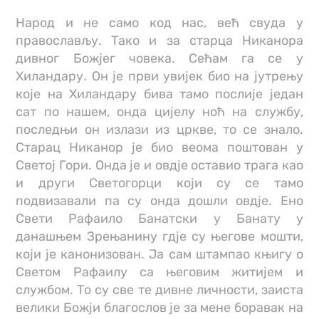
Народ и не само код нас, већ свуда у
православљу. Тако и за старца Никанора
дивног Божјег човека. Сећам га се у
Хиландару. Он је први увијек био на јутрењу
које на Хиландару бива тамо послије један
сат по нашем, онда цијелу ноћ на службу,
последњи он излази из цркве, то се знало.
Старац Никанор је био веома поштован у
Светој Гори. Онда је и овдје оставио трага као
и други Светогорци који су се тамо
подвизавали па су онда дошли овдје. Ено
Свети Рафаило Банатски у Банату у
данашњем Зрењанину гдје су његове мошти,
који је канонизован. Ја сам штампао књигу о
Светом Рафаилу са његовим житијем и
службом. То су све те дивне личности, заиста
велики Божји благослов је за мене боравак на