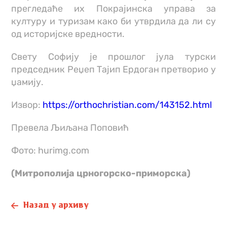
прегледаће их Покрајинска управа за
културу и туризам како би утврдила да ли су
од историјске вредности.
Свету Софију је прошлог јула турски
председник Реџеп Тајип Ердоган претворио у
џамију.
Извор:
https://orthochristian.com/143152.html
Превела Љиљана Поповић
Фото: hurimg.com
(Митрополија црногорско-приморска)
Назад у архиву