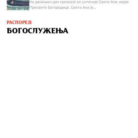
На данашњи дан празнује се успеније Свете Ане, мајке
Пресвете Богородице. Света Ана је...
РАСПОРЕД
БОГОСЛУЖЕЊА