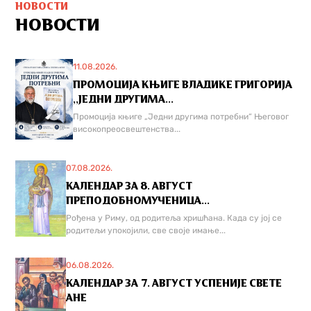
НОВОСТИ
НОВОСТИ
11.08.2026.
ПРОМОЦИЈА КЊИГЕ ВЛАДИКЕ ГРИГОРИЈА
,,ЈЕДНИ ДРУГИМА...
Промоција књиге „Једни другима потребни“ Његовог
високопреосвештенства...
07.08.2026.
КАЛЕНДАР ЗА 8. АВГУСТ
ПРЕПОДОБНОМУЧЕНИЦА...
Рођена у Риму, од родитеља хришћана. Када су јој се
родитељи упокојили, све своје имање...
06.08.2026.
КАЛЕНДАР ЗА 7. АВГУСТ УСПЕНИЈЕ СВЕТЕ
АНЕ