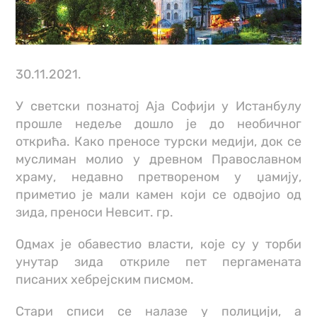
30.11.2021.
У светски познатој Аја Софији у Истанбулу
прошле недеље дошло је до необичног
открића. Како преносе турски медији, док се
муслиман молио у древном Православном
храму, недавно претвореном у џамију,
приметио је мали камен који се одвојио од
зида, преноси Невсит. гр.
Одмах је обавестио власти, које су у торби
унутар зида откриле пет пергамената
писаних хебрејским писмом.
Стари списи се налазе у полицији, а