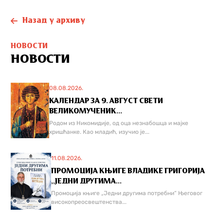
Назад у архиву
НОВОСТИ
НОВОСТИ
08.08.2026.
КАЛЕНДАР ЗА 9. АВГУСТ СВЕТИ
ВЕЛИКОМУЧЕНИК...
Родом из Никомидије, од оца незнабошца и мајке
хришћанке. Као младић, изучио је...
11.08.2026.
ПРОМОЦИЈА КЊИГЕ ВЛАДИКЕ ГРИГОРИЈА
,,ЈЕДНИ ДРУГИМА...
Промоција књиге „Једни другима потребни“ Његовог
високопреосвештенства...