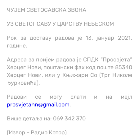
ЧУЈЕМ СВЕТОСАВСКА ЗВОНА
УЗ СВЕТОГ САВУ У ЦАРСТВУ НЕБЕСКОМ
Рок за доставу радова је 13. јануар 2021.
године.
Адреса за пријем радова је СПДК “Просвјета”
Херцег Нови, поштански фах код поште 85340
Херцег Нови, или у Књижари Со (Трг Николе
Ђурковића).
Радови се могу слати и на мејл
prosvjetahn@gmail.com
.
Више детаља на: 069 342 370
(Извор – Радио Котор)