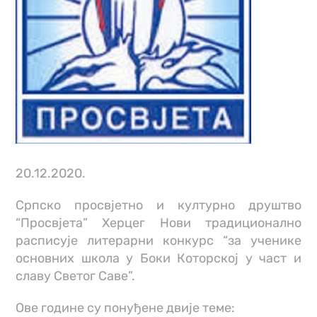
20.12.2020.
Српско просвјетно и културно друштво
“Просвјета” Херцег Нови традиционално
расписује литерарни конкурс “за ученике
основних школа у Боки Которској у част и
славу Светог Саве”.
Ове године су понуђене двије теме: