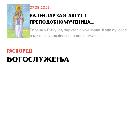
07.08.2026.
КАЛЕНДАР ЗА 8. АВГУСТ
ПРЕПОДОБНОМУЧЕНИЦА...
Рођена у Риму, од родитеља хришћана. Када су јој се
родитељи упокојили, све своје имање...
РАСПОРЕД
БОГОСЛУЖЕЊА