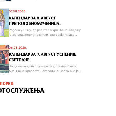
07.08.2026.
КАЛЕНДАР ЗА 8. АВГУСТ
ПРЕПОДОБНОМУЧЕНИЦА...
Рођена у Риму, од родитеља хришћана. Када су
јој се родитељи упокојили, све своје имање...
06.08.2026.
КАЛЕНДАР ЗА 7. АВГУСТ УСПЕНИЈЕ
СВЕТЕ АНЕ
На данашњи дан празнује се успеније Свете
Ане, мајке Пресвете Богородице. Света Ана је...
СПОРЕД
ОГОСЛУЖЕЊА