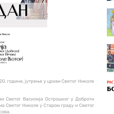
020. године, јутрење у цркви Светог Николе
РА
Б
ви Светог Василија Острошког у Доброти
ама Светог Николе у Старом граду и Светог
сова.