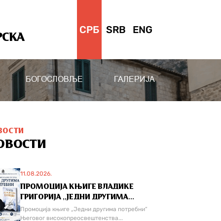
СРБ
SRB
ENG
РСКА
БОГОСЛОВЉЕ
ГАЛЕРИЈА
ВОСТИ
ОВОСТИ
11.08.2026.
ПРОМОЦИЈА КЊИГЕ ВЛАДИКЕ
ГРИГОРИЈА ,,ЈЕДНИ ДРУГИМА...
Промоција књиге „Једни другима потребни“
Његовог високопреосвештенства...