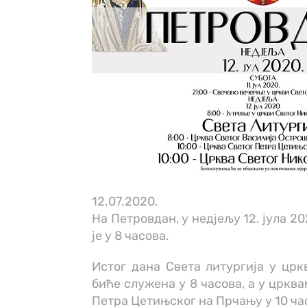
12.07.2020.
На Петровдан, у недјељу 12. јула 2
је у 8 часова.
Истог дана Света литургија у црк
биће служена у 8 часова, а у цркв
Петра Цетињског на Прчању у 10 ча