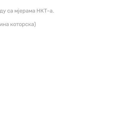
ду са мјерама НКТ-а.
ина которска)