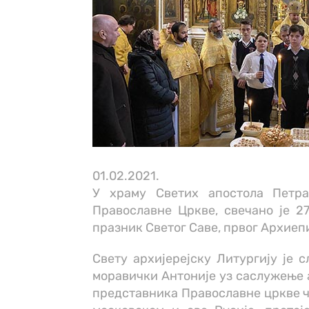
01.02.2021.
У храму Светих апостола Петр
Православне Цркве, свечано је 27
празник Светог Саве, првог Архиеп
Свету архијерејску Литургију је
моравички Антоније уз саслужење 
представника Православне цркве ч