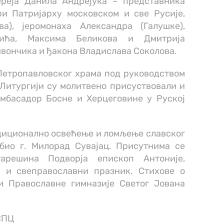
ереја Данила Андрејука – представника
и Патријарху московском и све Русије,
а), јеромонаха Александра (Галушке),
овића, Максима Беликова и Дмитрија
ивончика и ђакона Владислава Соколова.
Петропавловског храма под руководством
Литургији су молитвено присуствовали и
мбасадор Босне и Херцеговине у Руској
адиционално освећење и ломљење славског
 био г. Милорад Сувајац. Присутнима се
арешина Подворја епископ Антоније,
 и свеправославни празник. Стихове о
и Православне гимназије Светог Јована
 СПЦ