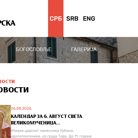
СРБ
SRB
ENG
РСКА
БОГОСЛОВЉЕ
ГАЛЕРИЈА
ВОСТИ
ОВОСТИ
06.08.2026.
КАЛЕНДАР ЗА 6. АВГУСТ СВЕТА
ВЕЛИКОМУЧЕНИЦА...
Кћерка царског намесника Урбана,
идолопоклоника, из града Тира. До 11. године