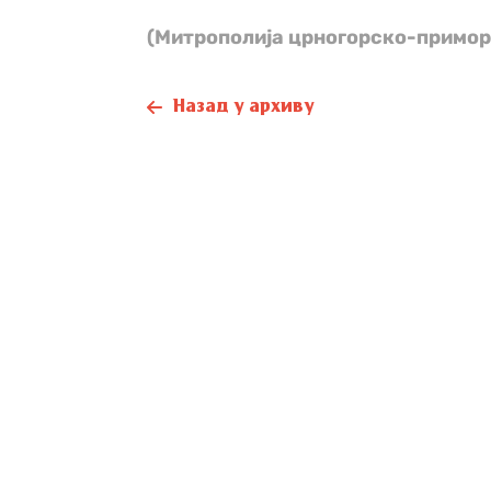
(Митрополија црногорско-примор
Назад у архиву