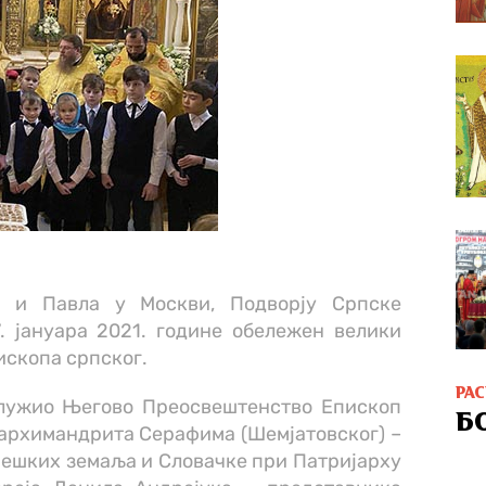
а и Павла у Москви, Подворју Српске
. јануара 2021. године обележен велики
ископа српског.
РА
 служио Његово Преосвештенство Епископ
Б
архимандрита Серафима (Шемјатовског) –
ешких земаља и Словачке при Патријарху