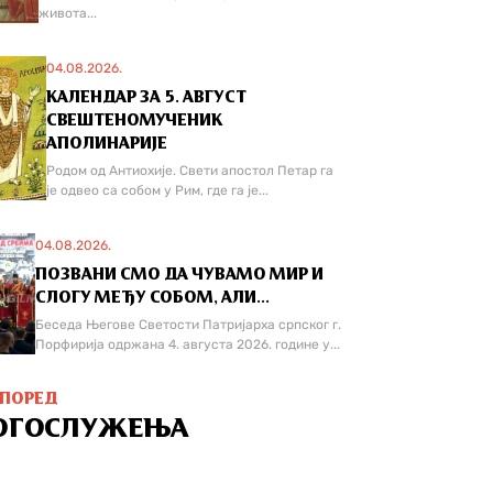
живота...
04.08.2026.
КАЛЕНДАР ЗА 5. АВГУСТ
СВЕШТЕНОМУЧЕНИК
АПОЛИНАРИЈЕ
Родом од Антиохије. Свети апостол Петар га
је одвео са собом у Рим, где га је...
04.08.2026.
ПОЗВАНИ СМО ДА ЧУВАМО МИР И
СЛОГУ МЕЂУ СОБОМ, АЛИ...
Беседа Његове Светости Патријарха српског г.
Порфирија одржана 4. августа 2026. године у...
СПОРЕД
ОГОСЛУЖЕЊА