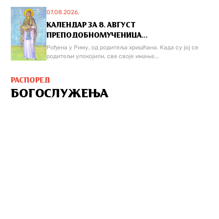
07.08.2026.
КАЛЕНДАР ЗА 8. АВГУСТ
ПРЕПОДОБНОМУЧЕНИЦА...
Рођена у Риму, од родитеља хришћана. Када су јој се
родитељи упокојили, све своје имање...
РАСПОРЕД
БОГОСЛУЖЕЊА