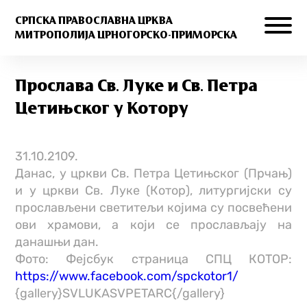
СРПСКА ПРАВОСЛАВНА ЦРКВА
МИТРОПОЛИЈА ЦРНОГОРСКО-ПРИМОРСКА
Прослава Св. Луке и Св. Петра
Цетињског у Котору
31.10.2109.
Данас, у цркви Св. Петра Цетињског (Прчањ)
и у цркви Св. Луке (Котор), литургијски су
прослављени светитељи којима су посвећени
ови храмови, а који се прослављају на
данашњи дан.
Фото: Фејсбук страница СПЦ КОТОР:
https://www.facebook.com/spckotor1/
{gallery}SVLUKASVPETARC{/gallery}