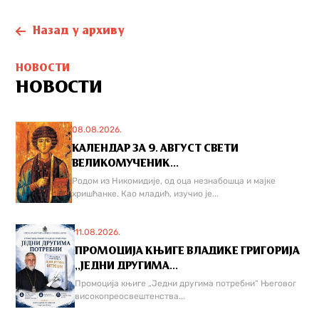
Назад у архиву
НОВОСТИ
НОВОСТИ
08.08.2026.
КАЛЕНДАР ЗА 9. АВГУСТ СВЕТИ
ВЕЛИКОМУЧЕНИК...
Родом из Никомидије, од оца незнабошца и мајке
хришћанке. Као младић, изучио је...
11.08.2026.
ПРОМОЦИЈА КЊИГЕ ВЛАДИКЕ ГРИГОРИЈА
,,ЈЕДНИ ДРУГИМА...
Промоција књиге „Једни другима потребни“ Његовог
високопреосвештенства...