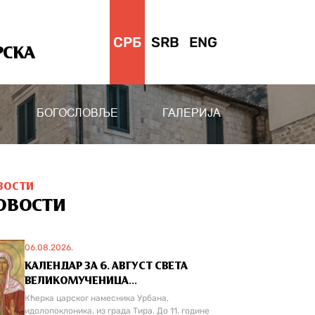
СРБ
SRB
ENG
РСКА
БОГОСЛОВЉЕ
ГАЛЕРИЈА
ВОСТИ
ОВОСТИ
06.08.2026.
КАЛЕНДАР ЗА 6. АВГУСТ СВЕТА
ВЕЛИКОМУЧЕНИЦА...
Кћерка царског намесника Урбана,
идолопоклоника, из града Тира. До 11. године