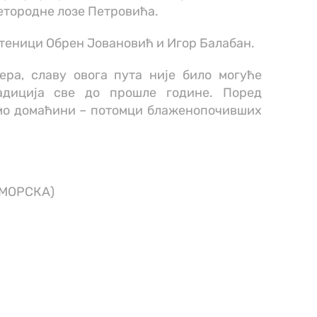
етородне лозе Петровића.
теници Обрен Јовановић и Игор Балабан.
ра, славу овога пута није било могуће
адиција све до прошле године. Поред
амо домаћини – потомци блаженопочивших
МОРСКA)