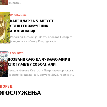
живота...
04.08.2026.
КАЛЕНДАР ЗА 5. АВГУСТ
СВЕШТЕНОМУЧЕНИК
АПОЛИНАРИЈЕ
Родом од Антиохије. Свети апостол Петар га
је одвео са собом у Рим, где га је...
04.08.2026.
ПОЗВАНИ СМО ДА ЧУВАМО МИР И
СЛОГУ МЕЂУ СОБОМ, АЛИ...
Беседа Његове Светости Патријарха српског г.
Порфирија одржана 4. августа 2026. године у...
СПОРЕД
ОГОСЛУЖЕЊА