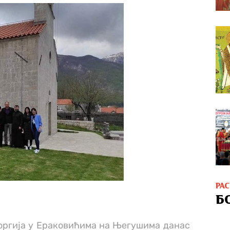
РА
Б
оргија у Ераковићима на Његушима данас