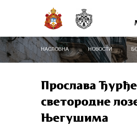
НАСЛОВНА
НОВОСТИ
Б
Прослава Ђурђе
светородне лоз
Његушима