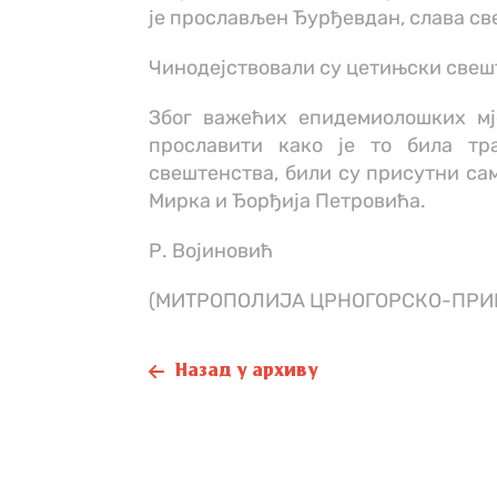
је прослављен Ђурђевдан, слава св
Чинодејствовали су цетињски свеш
Због важећих епидемиолошких мје
прославити како је то била тр
свештенства, били су присутни с
Мирка и Ђорђија Петровића.
Р. Војиновић
(МИТРОПОЛИЈA ЦРНОГОРСКО-ПРИ
Назад у архиву