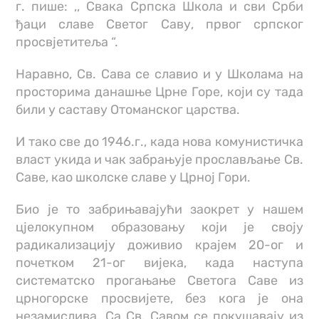
г. пише: ,, Свака Српска Школа и сви Срби
ђаци славе Светог Саву, првог српског
просвјетитеља “.
Наравно, Св. Сава се славио и у Школама на
просторима данашње Црне Горе, који су тада
били у саставу Отоманског царства.
И тако све до 1946.г., када нова комунистичка
власт укида и чак забрањује прослављање Св.
Саве, као школске славе у Црној Гори.
Био је то забрињавајући заокрет у нашем
цјелокупном образовању који је своју
радикализацију доживио крајем 20-ог и
почетком 21-ог вијека, када наступа
систематско прогањање Светога Саве из
црногорске просвијете, без кога је она
незамислива. Са Св. Савом се покушавају из