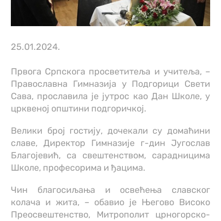
25.01.2024.
Првога Српскога просветитеља и учитеља, –
Православна Гимназија у Подгорици Свети
Сава, прославила је јутрос као Дан Школе, у
црквеној општини подгоричкој.
Велики број гостију, дочекали су домаћини
славе, Директор Гимназије г-дин Југослав
Благојевић, са свештенством, сарадницима
Школе, професорима и ђацима.
Чин благосиљања и освећења славског
колача и жита, – обавио је Његово Високо
Преосвештенство, Митрополит црногорско-