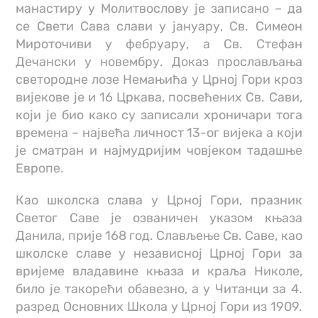
манастиру у Молитвослову је записано – да
се Свети Сава слави у јануару, Св. Симеон
Мироточиви у фебруару, а Св. Стефан
Дечански у новембру. Доказ прослављања
светородне лозе Немањића у Црној Гори кроз
вијекове је и 16 Цркава, посвећених Св. Сави,
који је био како су записали хроничари тога
времена – највећа личност 13-ог вијека а који
је сматран и најмудријим човјеком тадашње
Европе.
Као школска слава у Црној Гори, празник
Светог Саве је озваничен указом књаза
Данила, прије 168 год. Слављење Св. Саве, као
школске славе у независној Црној Гори за
вријеме владавине књаза и краља Николе,
било је такорећи обавезно, а у Читанци за 4.
разред Основних Школа у Црној Гори из 1909.