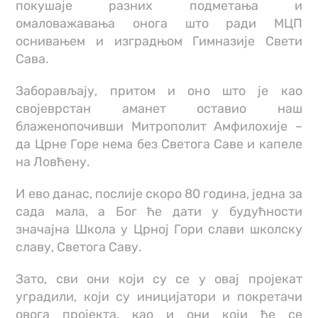
покушаје разних подметања и
омаловажавања онога што ради МЦП
оснивањем и изградњом Гимназије Свети
Сава.
Заборављају, притом и оно што је као
својеврстан аманет оставио наш
блаженопочивши Митрополит Амфилохије –
да Црне Горе нема без Светога Саве и капеле
на Ловћену.
И ево данас, послије скоро 80 година, једна за
сада мала, а Бог ће дати у будућности
значајна Школа у Црној Гори слави школску
славу, Светога Саву.
Зато, сви они који су се у овај пројекат
уградили, који су иницијатори и покретачи
овога пројекта, као и они који ће се