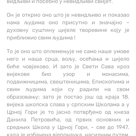
видљиви и посебно у невидљиви свијет.
Он је открио оно што је невидљиво и показао
нама људима оно присутно и значајно –
духовну суштину цијеле творевине коју је
приближио свим људима !
То је оно што оплемењује не само наше умове
него и наша срца, вољу, осећања и цијело
биће човјеково. И зато је Свети Сава кроз
вијекове био узор и монасима,
подвижницима, свештеницима, Епископима и
свим људима који су радили на свом
образовању; зато је постао још од краја 18.
вијека школска слава у српским Школама а у
Црној Гори је то јасно потврђено од кнеза
Данила Петровића, од првих основних и
средњих Школа у Црној Гори, – све до 1947.
када је избачена вјеронаука, насилним путем,