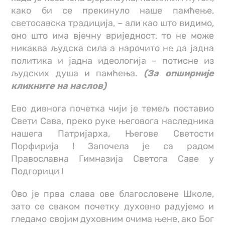
како би се прекинуло наше памћење,
светосавска традиција, – али као што видимо,
оно што има вјечну вриједност, то не може
никаква људска сила а нарочито не да јадна
политика и јадна идеологија – потисне из
људских душа и памћења.
(За опширније
кликните на наслов)
Ево дивнога почетка чији је темељ поставио
Свети Сава, преко руке његовога наследника
нашега Патријарха, Његове Светости
Порфирија ! Започела је са радом
Православна Гимназија Светога Саве у
Подгорици !
Ово је прва слава ове благословене Школе,
зато се сваком почетку духовно радујемо и
гледамо својим духовним очима њене, ако Бог