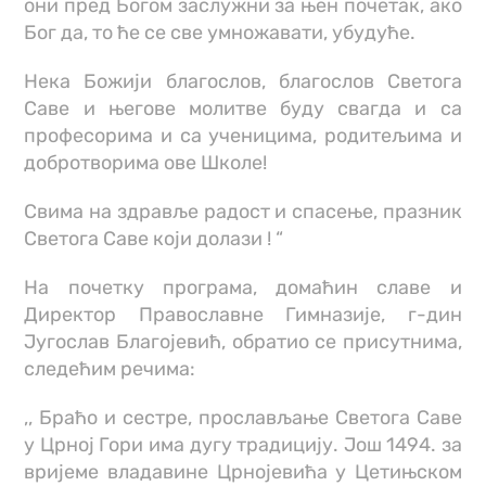
они пред Богом заслужни за њен почетак, ако
Бог да, то ће се све умножавати, убудуће.
Нека Божији благослов, благослов Светога
Саве и његове молитве буду свагда и са
професорима и са ученицима, родитељима и
добротворима ове Школе!
Свима на здравље радост и спасење, празник
Светога Саве који долази ! “
На почетку програма, домаћин славе и
Директор Православне Гимназије, г-дин
Југослав Благојевић, обратио се присутнима,
следећим речима:
,, Браћо и сестре, прослављање Светога Саве
у Црној Гори има дугу традицију. Још 1494. за
вријеме владавине Црнојевића у Цетињском