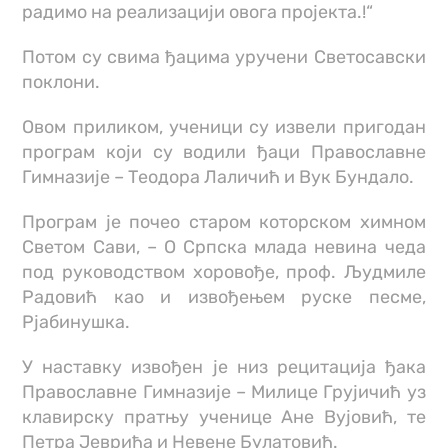
радимо на реализацији овога пројекта.!“
Потом су свима ђацима уручени Светосавски
поклони.
Овом приликом, ученици су извели пригодан
програм који су водили ђаци Православне
Гимназије – Теодора Лаличић и Вук Бундало.
Програм је почео старом которском химном
Светом Сави, – О Српска млада невина чеда
под руководством хоровође, проф. Људмиле
Радовић као и извођењем руске песме,
Рјабинушка.
У наставку извођен је низ рецитација ђака
Православне Гимназије – Милице Грујичић уз
клавирску пратњу ученице Ане Вујовић, те
Петра Јеврића и Невене Булатовић.