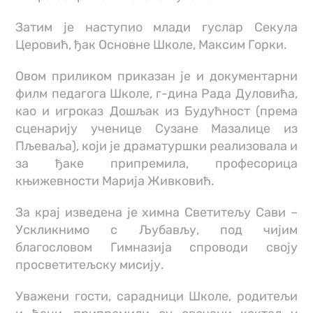
Затим је наступио млади гуслар Секула
Церовић, ђак Основне Школе, Максим Горки.
Овом приликом приказан је и документарни
филм педагога Школе, г-дина Рада Дуловића,
као и игроказ Дошљак из Будућност (према
сценарију ученице Сузане Мазалице из
Пљеваља), који је драматуршки реализовала и
за ђаке припремила, професорица
књижевности Марија Живковић.
За крај изведена је химна Светитељу Сави –
Ускликнимо с Љубављу, под чијим
благословом Гимназија спроводи своју
просветитељску мисију.
Уважени гости, сарадници Школе, родитељи