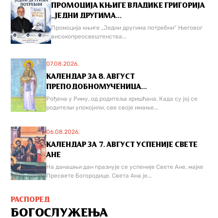
ПРОМОЦИЈА КЊИГЕ ВЛАДИКЕ ГРИГОРИЈА
,,ЈЕДНИ ДРУГИМА...
Промоција књиге „Једни другима потребни“ Његовог
високопреосвештенства...
07.08.2026.
КАЛЕНДАР ЗА 8. АВГУСТ
ПРЕПОДОБНОМУЧЕНИЦА...
Рођена у Риму, од родитеља хришћана. Када су јој се
родитељи упокојили, све своје имање...
06.08.2026.
КАЛЕНДАР ЗА 7. АВГУСТ УСПЕНИЈЕ СВЕТЕ
АНЕ
На данашњи дан празнује се успеније Свете Ане, мајке
Пресвете Богородице. Света Ана је...
РАСПОРЕД
БОГОСЛУЖЕЊА