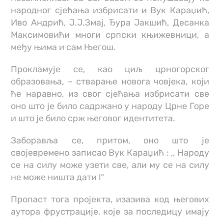
народног сјећања избрисати и Вук Караџић,
Иво Андрић, Ј.Ј.Змај, Ђура Јакшић, Десанка
Максимовићи многи српски књижевници, а
међу њима и сам Његош.
Прокламује се, као циљ црногорског
образовања, – стварање новога човјека, који
ће наравно, из свог сјећања избрисати све
оно што је било садржано у народу Црне Горе
и што је било срж његовог идентитета.
Заборавља се, притом, оно што је
својевремено записао Вук Караџић : ,, Народу
се на силу може узети све, али му се на силу
не може ништа дати !“
Пропаст тога пројекта, изазива код његових
аутора фрустрације, које за последицу имају