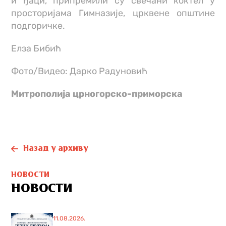
и ђаци, припремили су свечани коктел у
просторијама Гимназије, црквене општине
подгоричке.
Елза Бибић
Фото/Видео: Дарко Радуновић
Митрополијa црногорско-приморскa
Назад у архиву
НОВОСТИ
НОВОСТИ
11.08.2026.