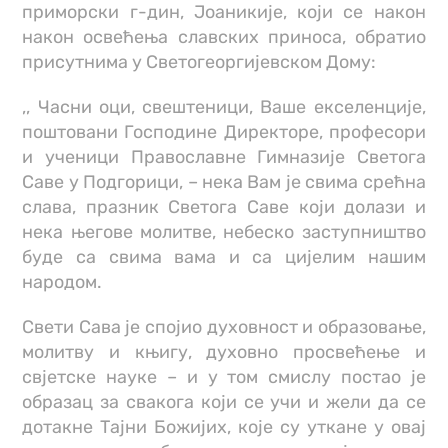
приморски г-дин, Јоаникије, који се након
након освећења славских приноса, обратио
присутнима у Светогеоргијевском Дому:
,, Часни оци, свештеници, Ваше екселенције,
поштовани Господине Директоре, професори
и ученици Православне Гимназије Светога
Саве у Подгорици, – нека Вам је свима срећна
слава, празник Светога Саве који долази и
нека његове молитве, небеско заступништво
буде са свима вама и са цијелим нашим
народом.
Свети Сава је спојио духовност и образовање,
молитву и књигу, духовно просвећење и
свјетске науке – и у том смислу постао је
образац за свакога који се учи и жели да се
дотакне Тајни Божијих, које су уткане у овај