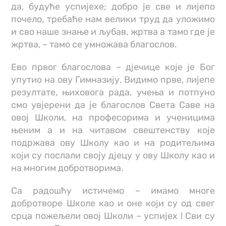
да, будуће успијехе; добро је све и лијепо
почело, требаће нам велики труд да уложимо
и сво наше знање и љубав, жртва а тамо где је
жртва, – тамо се умножава благослов.
Ево првог благослова – дјечице које је Бог
упутио на ову Гимназију. Видимо прве, лијепе
резултате, њиховога рада, учења и потпуно
смо увјерени да је благослов Света Саве на
овој Школи, на професорима и ученицима
њеним а и на читавом свештенству које
подржава ову Школу као и на родитељима
који су послали своју дјецу у ову Школу као и
на многим добротворима.
Са радошћу истичемо – имамо многе
добротворе Школе као и оне који су од свег
срца пожељели овој Школи – успијех ! Сви су