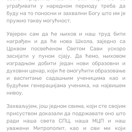
уграђивати у наредном периоду треба да
буду на то поносни и захвални Богу што им је
пружио такву могућност.
Увјерен сам да ће њихов и наш труд бити
награђен и да ће нова Школа, заједно са
Црквом посвећеном Светом Сави ускоро
засијати у пуном сјају. Да ћемо, њиховом
изградњом добити један нови образовни и
духовни ценар, који ће омогућити образовање
и васпитање садашњим ученицима као и
будућим генерацијама ученика, на највишем
нивоу.
Захваљујем, још једном свима, који сте својим
присуством доказали да подржавате оно што
ради наша света СПЦ, наша МЦП и наш
уважени Митрополит, као и сви ми који