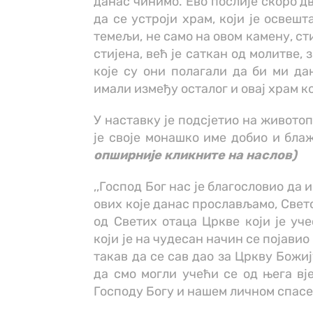
данас чинимо. Ево послије скоро дв
да се устроји храм, који је освеш
темељи, не само на овом камену, ст
стијена, већ је саткан од молитве,
које су они полагали да би ми д
имали између осталог и овај храм к
У наставку је подсјетио на живото
је своје монашко име добио и бл
опширније кликните на наслов)
,,Господ Бог нас је благословио да
ових које данас прослављамо, Свето
од Светих отаца Цркве који је уч
који је на чудесан начин се појави
такав да се сав дао за Цркву Божи
да смо могли учећи се од њега вј
Господу Богу и нашем личном спасе