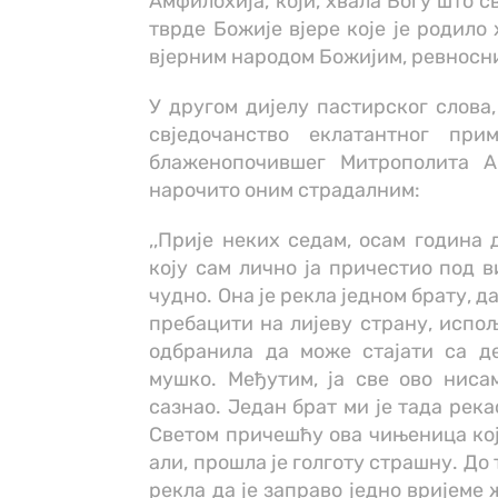
Амфилохија, који, хвала Богу што с
тврде Божије вјере које је родило
вјерним народом Божијим, ревносни
У другом дијелу пастирског слова,
свједочанство еклатантног при
блаженопочившег Митрополита А
нарочито оним страдалним:
,,Прије неких седам, осам година 
коју сам лично ја причестио под в
чудно. Она је рекла једном брату, да
пребацити на лијеву страну, испољ
одбранила да може стајати са д
мушко. Међутим, ја све ово ниса
сазнао. Један брат ми је тада река
Светом причешћу ова чињеница коју
али, прошла је голготу страшну. До
рекла да је заправо једно вријеме 