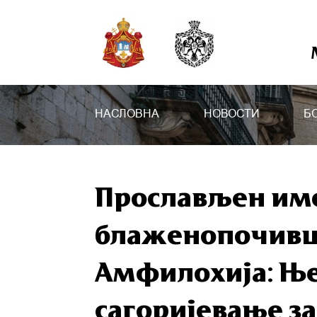
НАСЛОВНА
НОВОСТИ
Б
Прослављен им
блаженопочивш
Амфилохија: Ње
сагоријевање з