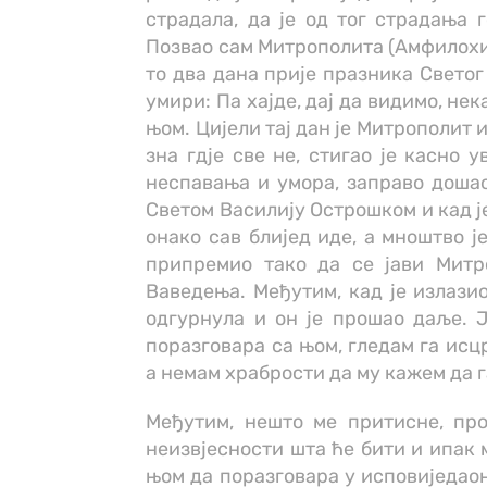
страдала, да је од тог страдања 
Позвао сам Митрополита (Амфилохиј
то два дана прије празника Светог
умири: Па хајде, дај да видимо, не
њом. Цијели тај дан је Митрополит 
зна гдје све не, стигао је касно 
неспавања и умора, заправо дошао
Светом Василију Острошком и кад је
онако сав блијед иде, а мноштво је
припремио тако да се јави Митр
Ваведења. Међутим, кад је излазио
одгурнула и он је прошао даље. 
поразговара са њом, гледам га исц
а немам храбрости да му кажем да г
Међутим, нешто ме притисне, про
неизвјесности шта ће бити и ипак 
њом да поразговара у исповиједаон