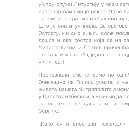
ујутру служи Литургију у осам са
разговор само ми је рекао: Може да
Ја сам је потражио и објаснио јој 
Што је она и учинила. За све ово 
Острогу, ми смо сишли доље послиј
дошла и ова сестра која се на з
Митрополитом и Светог причешћа
постала мила особа, једна поново ц
у личност!
Препознали смо је само по одје
Очигледно се Господ уселио у њен
живота нашега Митрополита Амфило
у Царству небеском, а можемо да п
његово старање, давање и сагориј
Сергије.
,,Како су и апостоли пожељели