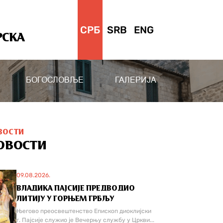
СРБ
SRB
ENG
РСКА
БОГОСЛОВЉЕ
ГАЛЕРИЈА
ВОСТИ
ОВОСТИ
09.08.2026.
ВЛАДИКА ПАЈСИЈЕ ПРЕДВОДИО
ЛИТИЈУ У ГОРЊЕМ ГРБЉУ
Његово преосвештенство Епископ диоклијски
г. Пајсије служио је Вечерњу службу у Цркви...