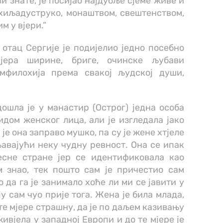
ви знате, је посијао најдубље сјеме живе и
 хиљадуструко, монаштвом, свештенством,
м у вјери.”
 отац Сергије је подијелио једно посебно
мјера ширине, бриге, очинске љубави
мфилохија према свакој људској души,
дошла је у манастир (Острог) једна особа
идом женског лица, али је изгледала јако
 је она заправо мушко, па су је жене хтјеле
авајући неку чудну ревност. Она се ипак
есне стране јер се идентификовала као
м знао, тек пошто сам је причестио сам
о да га је занимало хоће ли ми се јавити у
 сам чуо прије тога. Жена је била млада,
 те мјере страшну, да је по даљем казивању
живјела у западној Европи и до те мјере је