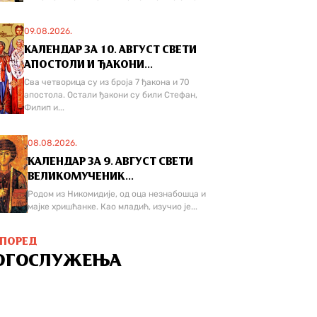
09.08.2026.
КАЛЕНДАР ЗА 10. АВГУСТ СВЕТИ
АПОСТОЛИ И ЂАКОНИ...
Сва четворица су из броја 7 ђакона и 70
апостола. Остали ђакони су били Стефан,
Филип и...
08.08.2026.
КАЛЕНДАР ЗА 9. АВГУСТ СВЕТИ
ВЕЛИКОМУЧЕНИК...
Родом из Никомидије, од оца незнабошца и
мајке хришћанке. Као младић, изучио је...
СПОРЕД
ОГОСЛУЖЕЊА