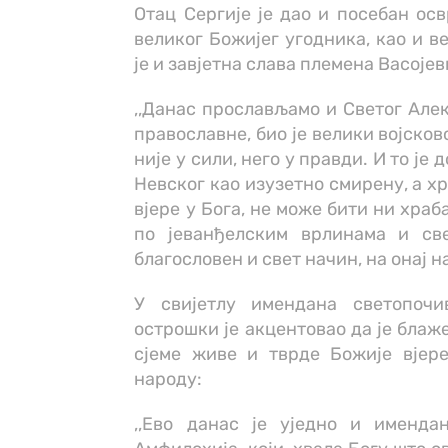
Отац Сергије је дао и посебан ос
великог Божијег угодника, као и в
је и завјетна слава племена Васојев
,,Данас прослављамо и Светог Але
православне, био је велики војсков
није у сили, него у правди. И то ј
Невског као изузетно смирену, а хр
вјере у Бога, не може бити ни храб
по јеванђелским врлинама и св
благословен и свет начин, на онај н
У свијетлу имендана светопочи
острошки је акцентовао да је бла
сјеме живе и тврде Божије вјер
народу:
,,Ево данас је уједно и именд