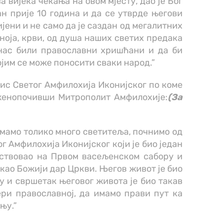
а вијека чекања на овом мјесту, дао је Бог
тан прије 10 година и да се утврде његови
ијени и не само да је саздан од мегалитних
 зноја, крви, од душа наших светих предака
анас били православни хришћани и да би
ојим се може поносити сваки народ.”
пис Светог Амфилохија Иконијског по коме
аженопочивши Митрополит Амфилохије:
(За
 имамо толико много светитеља, почнимо од
г Амфилохија Иконијског који је био један
ествовао на Првом васељенском сабору и
о као Божији дар Цркви. Његов живот је био
ју и свршетак његовог живота је био такав
ери православној, да имамо прави пут ка
њу.”