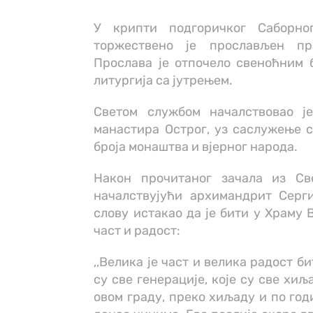
У крипти подгоричког Саборно
торжествено је прослављен пр
Прослава је отпочело свеноћним б
литургија са јутрењем.
Светом службом началствовао је
манастира Острог, уз саслужење 
броја монаштва и вјерног народа.
Након прочитаног зачала из Св
началствујући архимандрит Серги
слову истакао да је бити у Храму
част и радост:
,,Велика је част и велика радост б
су све генерације, које су све хи
овом граду, преко хиљаду и по год