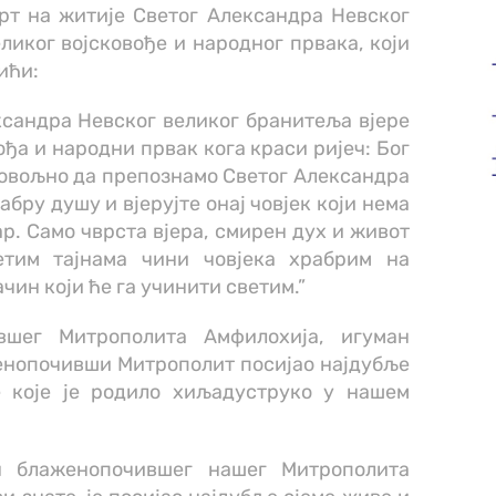
врт на житије Светог Александра Невског
еликог војсковође и народног првака, који
ићи:
ксандра Невског великог бранитеља вјере
ођа и народни првак кога краси ријеч: Бог
е довољно да препознамо Светог Александра
абру душу и вјерујте онај човјек који нема
ар. Само чврста вјера, смирен дух и живот
етим тајнама чини човјека храбрим на
ачин који ће га учинити светим.”
вшег Митрополита Амфилохија, игуман
женопочивши Митрополит посијао најдубље
е које је родило хиљадуструко у нашем
ан блаженопочившег нашег Митрополита