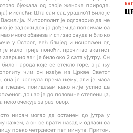
КА
готово бјежала од своје женске природе.
Ц
а) мислећи: Шта сам сад урадио?! Било је
 Василија. Митрополит је одговорио да ме
како је задржи док ја дођем да попричам са
имао много обавеза и стизао свуда и био ко
увече у Острог, већ блијед и исцрпљен од
 је мало прије поноћи, прочитао акатист
 завршио већ је било око 2 сата ујутру. Он
 било народа које се стекло горе, а ја њу
ополиту чим он изађе из Цркве Светог
, она је кренула према њему, али је маса
Ја гледам, помишљам како није успио да
рпљеног, дошао је до половине степеница,
а неко очекује за разговор.
сто нисам могао да останем до јутра у
му кажем, а он се врати назад и одлази са
ицу преко четрдесет пет минута! Притом,