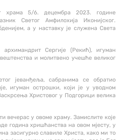
г храма 5/6. децембра 2023. године
азник Светог Амфилохија Иконијског.
денијем, а у наставку је служена Света
 архимандрит Сергије (Рекић), игуман
свештенства и молитвено учешће великог
етог јеванђеља, сабранима се обратио
је, игуман острошки, који је у уводном
 Васкрсења Христовог у Подгорици велика
ити вечерас у овоме храму. Замислите које
љаде година хришћанства на овом мјесту, у
ина засигурно славиле Христа, како ми то