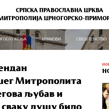
СРПСКА ПРАВОСЛАВНА ЦРКВА
МИТРОПОЛИЈА ЦРНОГОРСКО-ПРИМО
ОГОСЛУЖЕЊА
ХРАМОВИ
СВЕШТЕНСТВО
НО
ендан
Н
ег Митрополита
гова љубав и
а сваку душу било