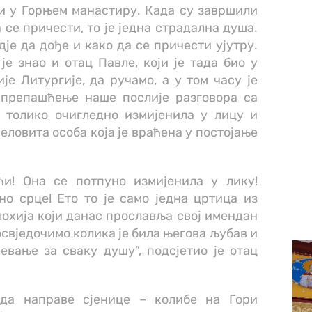
ти у Горњем манастиру. Када су завршили
 се причести, то је једна страдална душа.
гдје да дође и како да се причести ујутру.
је знао и отац Павле, који је тада био у
е Литургије, да ручамо, а у том часу је
апрепашћење наше послије разговора са
 толико очигледно измијенила у лицу и
јеловита особа која је враћена у постојање
ћи! Она се потпуно измијенила у лику!
о срце! Ето то је само једна цртица из
хија који данас прославља свој имендан
освједочимо колика је била његова љубав и
евање за сваку душу”, подсјетио је отац
 да направе сјенице – колибе на Гори