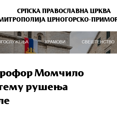
СРПСКА ПРАВОСЛАВНА ЦРКВА
МИТРОПОЛИЈА ЦРНОГОРСКО-ПРИМО
ОГОСЛУЖЕЊА
ХРАМОВИ
СВЕШТЕНСТВО
аврофор Момчило
 тему рушења
ле