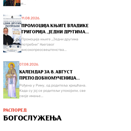
је...
11.08.2026.
ПРОМОЦИЈА КЊИГЕ ВЛАДИКЕ
ГРИГОРИЈА ,,ЈЕДНИ ДРУГИМА...
Промоција књиге „Једни другима
потребни“ Његовог
високопреосвештенства...
07.08.2026.
КАЛЕНДАР ЗА 8. АВГУСТ
ПРЕПОДОБНОМУЧЕНИЦА...
Рођена у Риму, од родитеља хришћана.
Када су јој се родитељи упокојили, све
своје имање...
РАСПОРЕД
БОГОСЛУЖЕЊА