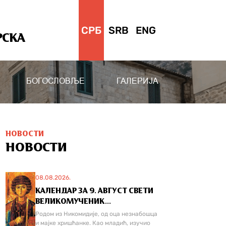
СРБ
SRB
ENG
РСКА
БОГОСЛОВЉЕ
ГАЛЕРИЈА
НОВОСТИ
НОВОСТИ
08.08.2026.
КАЛЕНДАР ЗА 9. АВГУСТ СВЕТИ
ВЕЛИКОМУЧЕНИК...
Родом из Никомидије, од оца незнабошца
и мајке хришћанке. Као младић, изучио