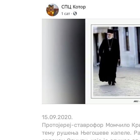
15.09.2020.
Протојереј-ставрофор Момчило Кри
тему рушења Његошеве капеле. Рас