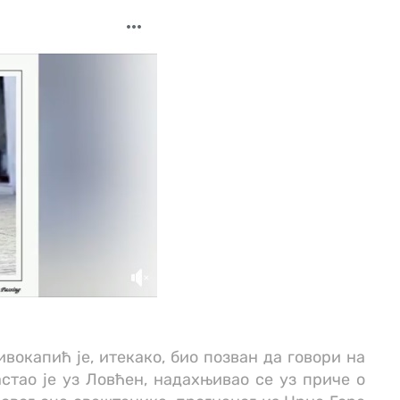
вокапић је, итекако, био позван да говори на
тао је уз Ловћен, надахњивао се уз приче о