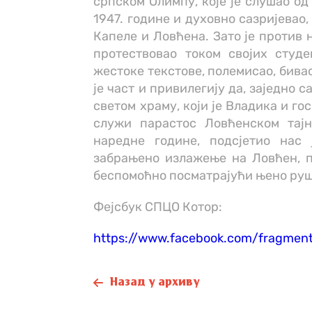
српском Олимпу, које је слушао од
1947. године и духовно сазријева
Капеле и Ловћена. Зато је против
протествовао током својих студ
жестоке текстове, полемисао, бива
је част и привилегију да, заједно
светом храму, који је Владика и го
служи парастос Ловћенском тајн
наредне године, подсјетио нас 
забрањено излажење на Ловћен, п
беспомоћно посматрајући њено руш
Фејсбук СПЦО Котор:
https://www.facebook.com/fragment
Назад у архиву