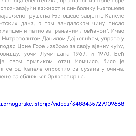
 свог оца свештеника, прогнаног из Црне Горе
о, спознавајући важност и симболику Његошеве
 најављеног рушења Његошеве завјетне Капеле
ентских дана, о том вандалском чину писао
о хапшен и патио за "рањеним Ловћеном“. Имао
 са Митрополитом Данилом Дајковићем, управо у
сподар Црне Горе изабрао за своју вјечну кућу,
овидцу, уочи Лучиндана 1969. и 1970. Већ
је, овом приликом, отац Момчило, било је
а се од Капеле опростио са сузама у очима,
ење са оближњег Орловог крша.
i.crnogorske.istorije/videos/3488435727909668