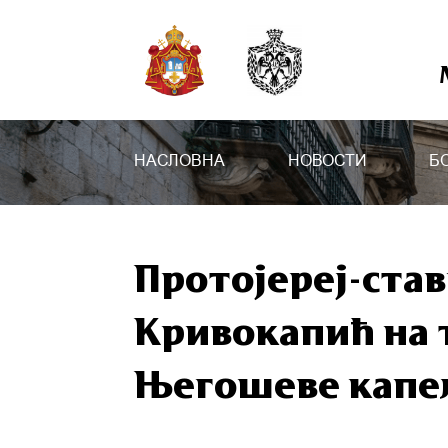
НАСЛОВНА
НОВОСТИ
Б
Протојереј-ст
Кривокапић на
Његошеве капе