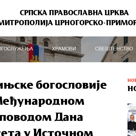
СРПСКА ПРАВОСЛАВНА ЦРКВА
МИТРОПОЛИЈА ЦРНОГОРСКО-ПРИМО
ОГОСЛУЖЕЊА
ХРАМОВИ
СВЕШТЕНСТВО
НО
њске богословије
Н
 Међународном
 поводом Дана
ета у Источном