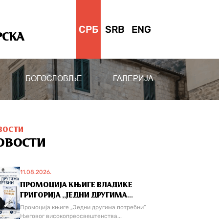
СРБ
SRB
ENG
РСКА
БОГОСЛОВЉЕ
ГАЛЕРИЈА
ВОСТИ
ОВОСТИ
11.08.2026.
ПРОМОЦИЈА КЊИГЕ ВЛАДИКЕ
ГРИГОРИЈА ,,ЈЕДНИ ДРУГИМА...
Промоција књиге „Једни другима потребни“
Његовог високопреосвештенства...