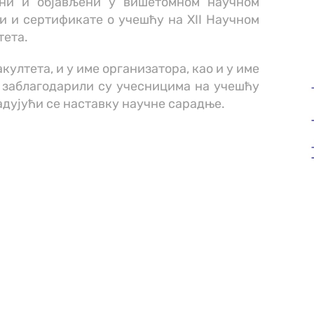
ни и објављени у вишетомном научном
и и сертификате о учешћу на XII Научном
тета.
ултета, и у име организатора, као и у име
 заблагодарили су учесницима на учешћу
дујући се наставку научне сарадње.