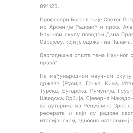
091123.
Професори Богословије Светог Петр
мр Арсеније Радовић и проф. Алек
Научном скупу поводом Дана Прав
Сарајеву, који је одржан на Палама.
Овогодишња општа тема Научног с
права“.
На међународном научном скупу 
државе (Русија, Грчка, Кина, Ита
Турска, Бугарска, Румунија, Грузи
Шведска, Србија, Сјеверна Македон
са ауторима из Републике Српске 
реферата и који су радове саоп
италијанском, односно матерњим ј