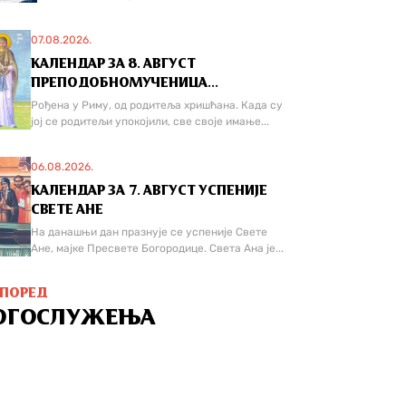
07.08.2026.
КАЛЕНДАР ЗА 8. АВГУСТ
ПРЕПОДОБНОМУЧЕНИЦА...
Рођена у Риму, од родитеља хришћана. Када су
јој се родитељи упокојили, све своје имање...
06.08.2026.
КАЛЕНДАР ЗА 7. АВГУСТ УСПЕНИЈЕ
СВЕТЕ АНЕ
На данашњи дан празнује се успеније Свете
Ане, мајке Пресвете Богородице. Света Ана је...
СПОРЕД
ОГОСЛУЖЕЊА