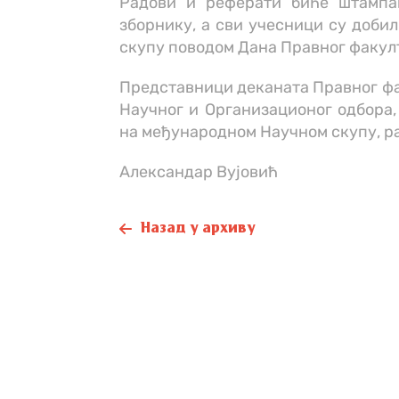
Радови и реферати биће штампа
зборнику, а сви учесници су добил
скупу поводом Дана Правног факул
Представници деканата Правног фак
Научног и Организационог одбора,
на међународном Научном скупу, ра
Александар Вујовић
Назад у архиву