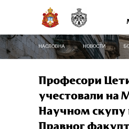
НАСЛОВНА
НОВОСТИ
Б
Професори Цети
учестовали на
Научном скупу
Правног факулт