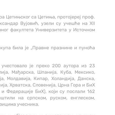
а Цетињског са Цетиња, протојереј проф.
сандар Вујовић, узели су учешће на XII
ног факултета Универзитета у Источном
купа била је „Правне празнине и пуноћа
учестовало је преко 200 аутора из 23
лија, Мађарска, Шпанија, Куба, Мексико,
ја, Молдавија, Кипар, Холандија, Данска,
ија, Хрватска, Словенија, Црна Гора и БиХ
и Федерације БиХ), који су послали 162
штили на српском, руском, енглеском,
езицима учесника.