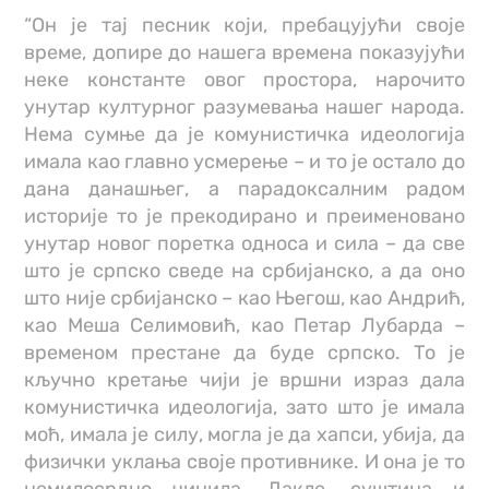
“Он је тај песник који, пребацујући своје
време, допире до нашега времена показујући
неке константе овог простора, нарочито
унутар културног разумевања нашег народа.
Нема сумње да је комунистичка идеологија
имала као главно усмерење – и то је остало до
дана данашњег, а парадоксалним радом
историје то је прекодирано и преименовано
унутар новог поретка односа и сила – да све
што је српско сведе на србијанско, а да оно
што није србијанско – као Његош, као Андрић,
као Меша Селимовић, као Петар Лубарда –
временом престане да буде српско. То је
кључно кретање чији је вршни израз дала
комунистичка идеологија, зато што је имала
моћ, имала је силу, могла је да хапси, убија, да
физички уклања своје противнике. И она је то