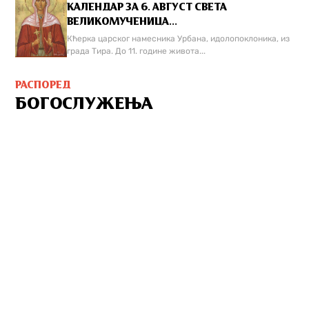
КАЛЕНДАР ЗА 6. АВГУСТ СВЕТА
ВЕЛИКОМУЧЕНИЦА...
Кћерка царског намесника Урбана, идолопоклоника, из
града Тира. До 11. године живота...
РАСПОРЕД
БОГОСЛУЖЕЊА