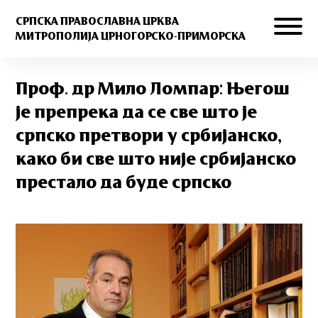
СРПСКА ПРАВОСЛАВНА ЦРКВА
МИТРОПОЛИЈА ЦРНОГОРСКО-ПРИМОРСКА
Проф. др Мило Ломпар: Његош
је препрека да се све што је
српско претвори у србијанско,
како би све што није србијанско
престало да буде српско