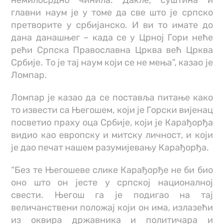
немилосрдно чинила. Дакле, суштина и
главни наум је у томе да све што је српско
претворите у србијанско. И ви то имате до
дана данашњег – када се у Црној Гори неће
рећи Српска Православна Црква већ Црква
Србије. То је тај наум који се не мења”, казао је
Ломпар.
Ломпар је казао да се поставља питање како
то извести са Његошем, који је Горски вијенац
посветио праху оца Србије, који је Карађорђа
видио као европску и митску личност, и који
је дао печат нашем разумијевању Карађорђа.
“Без те Његошеве слике Карађорђе не би био
оно што он јесте у српској националној
свести. Његош га је подигао на тај
величанствени положај који он има, излазећи
из оквира државника и политичара и