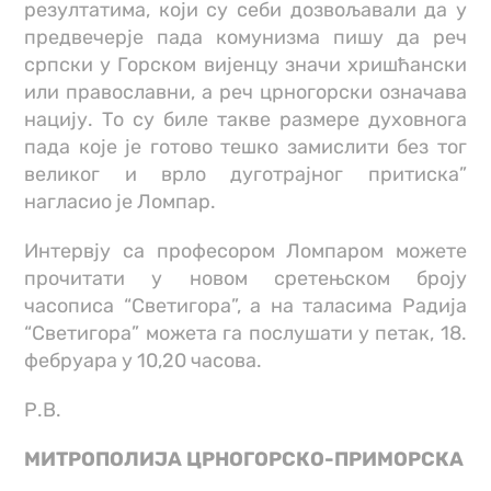
резултатима, који су себи дозвољавали да у
предвечерје пада комунизма пишу да реч
српски у Горском вијенцу значи хришћански
или православни, а реч црногорски означава
нацију. То су биле такве размере духовнога
пада које је готово тешко замислити без тог
великог и врло дуготрајног притиска”
нагласио је Ломпар.
Интервју са професором Ломпаром можете
прочитати у новом сретењском броју
часописа “Светигора”, а на таласима Радија
“Светигора” можета га послушати у петак, 18.
фебруара у 10,20 часова.
Р.В.
МИТРОПОЛИЈА ЦРНОГОРСКО-ПРИМОРСКА