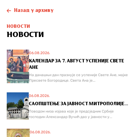
Назад у архиву
НОВОСТИ
НОВОСТИ
06.08.2026.
КАЛЕНДАР ЗА 7. АВГУСТ УСПЕНИЈЕ СВЕТЕ
АНЕ
На данашњи дан празнује се успеније Свете Ане, мајке
Пресвете Богородице. Света Ана је...
06.08.2026.
САОПШТЕЊЕ ЗА ЈАВНОСТ МИТРОПОЛИЈЕ...
Поводом низа изјава које је предсједник Србије
господин Александар Вучић дао у јавности у...
06.08.2026.