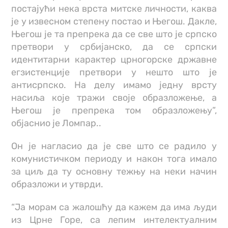
постајући нека врста митске личности, каква
је у извесном степену постао и Његош. Дакле,
Његош је та препрека да се све што је српско
претвори у србијанско, да се српски
идентитарни карактер црногорске државне
егзистенције претвори у нешто што је
антисрпско. На делу имамо једну врсту
насиља које тражи своје образложење, а
Његош је препрека том образложењу”,
објаснио је Ломпар..
Он је нагласио да је све што се радило у
комунистичком периоду и након тога имало
за циљ да ту основну тежњу на неки начин
образложи и утврди.
“Ја морам са жалошћу да кажем да има људи
из Црне Горе, са лепим интелектуалним