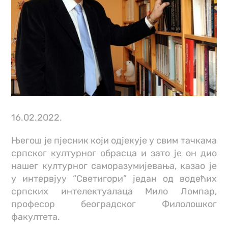
16.02.2022.
Његош је пјесник који одјекује у свим тачкама
српског културног обрасца и зато је он дио
нашег културног саморазумијевања, казао је
у интервјуу “Светигори” један од водећих
српских интелектуалаца Мило Ломпар,
професор београдског Филолошког
факултета.