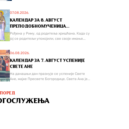
07.08.2026.
КАЛЕНДАР ЗА 8. АВГУСТ
ПРЕПОДОБНОМУЧЕНИЦА...
Рођена у Риму, од родитеља хришћана. Када су
јој се родитељи упокојили, све своје имање...
06.08.2026.
КАЛЕНДАР ЗА 7. АВГУСТ УСПЕНИЈЕ
СВЕТЕ АНЕ
На данашњи дан празнује се успеније Свете
Ане, мајке Пресвете Богородице. Света Ана је...
СПОРЕД
ОГОСЛУЖЕЊА