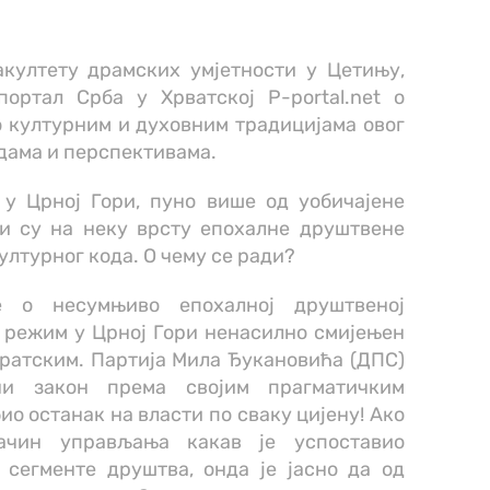
култету драмских умјетности у Цетињу,
ортал Срба у Хрватској P-portal.net о
о културним и духовним традицијама овог
дама и перспективама.
у Црној Гори, пуно више од уобичајене
ли су на неку врсту епохалне друштвене
ултурног кода. О чему се ради?
је о несумњиво епохалној друштвеној
н режим у Црној Гори ненасилно смијењен
ратским. Партија Мила Ђукановића (ДПС)
рни закон према својим прагматичким
ио останак на власти по сваку цијену! Ако
ачин управљања какав је успоставио
сегменте друштва, онда је јасно да од