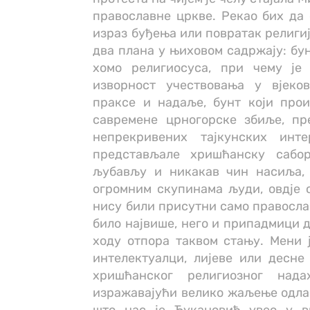
православне цркве. Рекао бих да 
израз буђења или повратак религиј
два плана у њиховом садржају: бун
хомо религиосуса, при чему је
изворност учествовања у вјеко
праксе и надаље, бунт који про
савремене црногорске збиље, пр
непрекривених тајкунских инт
представљале хришћанску сабо
љубављу и никакав чин насиља, 
огромним скупинама људи, овдје с
нису били присутни само православ
било највише, него и припадмици д
ходу отпора таквом стању. Мени 
интелектуалци, лијеве или десне 
хришћанског религиозног над
изражавајући велико жаљење одла