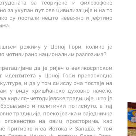
студената за теоријске и филозофске
но за укупан пут ове цивилизације и на то
ако су постали нешто неважно и јефтино
има.
ашњем режиму у Црној Гори, колико је
ило мотивирано националним разлозима?
претацијама да је ријеч о великосрпском
ог идентитета у Црној Гори превасходно
културе, и да у том смислу она постаје на
ам у виду хришћанско духовно начело,
ља кирило-методијевске традиције, што је
борављено и политички потиснуто, а тај
овне традиције, преко језика и заједничке
а словенство на овим просторима, као
не притиске и са Истока и Запада. У том