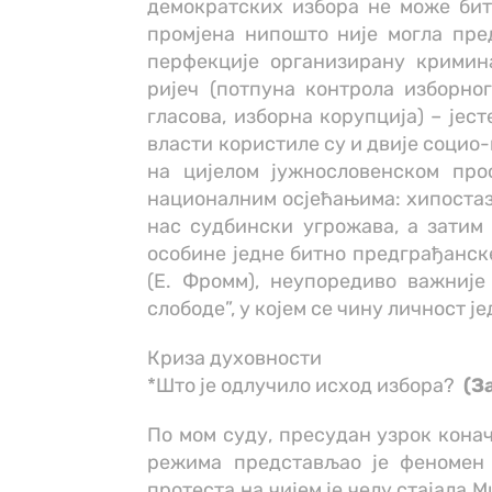
демократских избора не може бити
промјена нипошто није могла пред
перфекције организирану кримина
ријеч (потпуна контрола изборно
гласова, изборна корупција) – јес
власти користиле су и двије социо
на цијелом јужнословенском прос
националним осјећањима: хипостази
нас судбински угрожава, а затим
особине једне битно предграђанске 
(Е. Фромм), неупоредиво важниј
слободе”, у којем се чину личност ј
Криза духовности
*Што је одлучило исход избора?
(З
По мом суду, пресудан узрок кона
режима представљао је феномен 
протеста на чијем је челу стајала