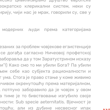
исоко цивилизирано друштво европске
теократско клерикални систем, неки су
ију, чији нас је мрак, говорили су, све у
т модерних људи према категоријама
везаних за проблем човјекове егзистенције
 се догађа сагласно Ничеовој профетској
е заборавља да у том Заратустрином исказу
ли”!) Како смо то ми убили Бога? Па убили
ањем себе као субјекта рационалности и
 ума. Стога је право стање у коме живимо
учивом окренутошћу према материјалном,
потпуно заборавило да је човјек у овом
 а тиме је то бивствовање изгубило своје
сти: Sub specie aeternitatis. Вјечност је
тошћу, али из дубине несвесног ипак