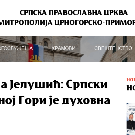
СРПСКА ПРАВОСЛАВНА ЦРКВА
МИТРОПОЛИЈА ЦРНОГОРСКО-ПРИМО
ОГОСЛУЖЕЊА
ХРАМОВИ
СВЕШТЕНСТВО
НО
а Јелушић: Српски
Н
ој Гори је духовна