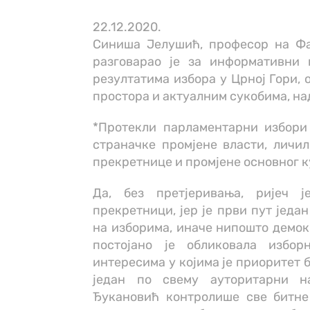
22.12.2020.
Синиша Јелушић, професор на Фа
разговарао је за информативни п
резултатима избора у Црној Гори, 
простора и актуалним сукобима, на
*Протекли парламентарни избори 
страначке промјене власти, личи
прекретнице и промјене основног к
Да, без претјеривања, ријеч 
прекретници, јер је први пут једа
на изборима, иначе нипошто демок
постојано је обликовала избо
интересима у којима је приоритет б
један по свему ауторитарни н
Ђукановић контролише све битне 