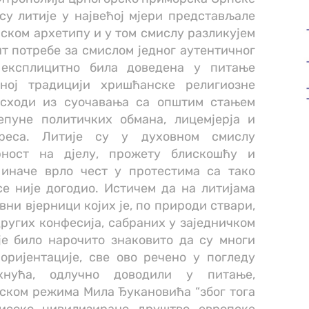
су литије у највећој мјери представљале
ском архетипу и у том смислу разликујем
т потребе за смислом једног аутентичног
 експлицитно била доведена у питање
вној традицији хришћанске религиозне
исходи из суочавања са општим стањем
епуне политичких обмана, лицемјерја и
ереса. Литије су у духовном смислу
рност на дјелу, прожету блискошћу и
иначе врло чест у протестима са тако
е није догодио. Истичем да на литијама
ни вјерници којих је, по природи ствари,
ругих конфесија, сабраних у заједничком
је било нарочито знаковито да су многи
оријентације, све ово речено у погледу
ахнућа, одлучно доводили у питање,
ском режима Мила Ђукановића “због тога