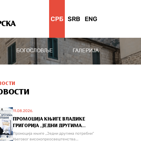
СРБ
SRB
ENG
РСКА
БОГОСЛОВЉЕ
ГАЛЕРИЈА
ВОСТИ
ОВОСТИ
11.08.2026.
ПРОМОЦИЈА КЊИГЕ ВЛАДИКЕ
ГРИГОРИЈА ,,ЈЕДНИ ДРУГИМА...
Промоција књиге „Једни другима потребни“
Његовог високопреосвештенства...