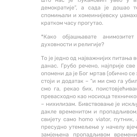
што нас је Ђукановић увео у в
демократије”, а сада је дошао 
спомињали и хомеинијевску џамахир
кратком часу прогутао.
*Како објашњавате анимозите
духовности и религије?
То је једно од најважнијих питања 
данас. Грубо речено, најприје све
опомени да је Бог мртав (обично с
стоји и додатак – “и ми смо га уби
смо га, рекао бих, поистовјећив
превасходно као носиоца техничког
– нихилизам. Бивствовање је искљ
дакле временитом и пропадљивом, 
свијету само homo viator, путник,
пресудно утемељење у начелу вјечно
замјењена пропадљивом времени