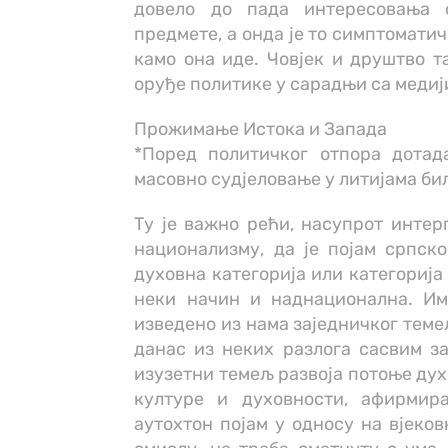
довело до пада интересовања 
предмете, а онда је то симптоматич
камо она иде. Човјек и друштво т
оруђе политике у сарадњи са медиј
Прожимање Истока и Запада
*Поред политичког отпора дотад
масовно судјеловање у литијама б
Ту је важно рећи, насупрот интер
национализму, да је појам српск
духовна категорија или категорија 
неки начин и наднационална. Им
изведено из нама заједничког теме
данас из неких разлога сасвим за
изузетни темељ развоја потоње дух
културе и духовности, афирмир
аутохтон појам у односу на вјеков