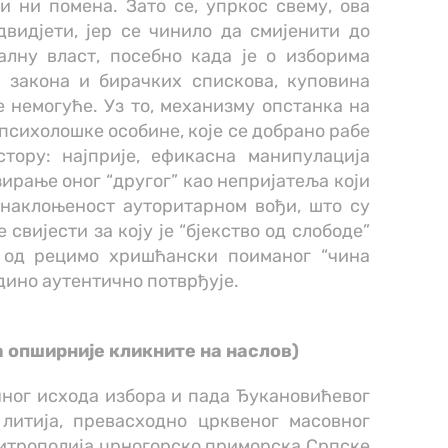
 ни помена. Зато се, упркос свему, ова
видјети, јер се чинило да смијенити до
лну власт, посебно када је о изборима
г закона и бирачких спискова, куповина
те немогуће. Уз то, механизму опстанка на
-психолошке особине, које се добрано рабе
тору: најприје, ефикасна манипулација
рање оног “другог” као непријатеља који
 наклоњеност ауторитарном вођи, што су
свијести за коју је “бјекство од слободе”
е од рецимо хришћански поиманог “чина
едино аутентично потврђује.
а опширније кликните на наслов)
чног исхода избора и пада Ђукановићевог
литија, превасходно црквеног масовног
 Митрополија црногорско приморска Српске