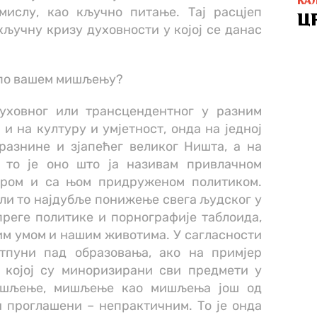
КА
ислу, као кључно питање. Тај расцјеп
Ц
кључну кризу духовности у којој се данас
 по вашем мишљењу?
уховног или трансцендентног у разним
и на културу и умјетност, онда на једној
разнине и зјапећег великог Ништа, а на
а то је оно што ја називам привлачном
уром и са њом придруженом политиком.
 ли то најдубље понижење свега људског у
преге политике и порнографије таблоида,
им умом и нашим животима. У сагласности
отпуни пад образовања, ако на примјер
 којој су миноризирани сви предмети у
мишљење, мишљење као мишљења још од
и проглашени – непрактичним. То је онда