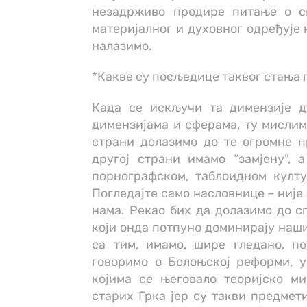
незадрживо продире питање о см
материјалног и духовног одређује 
налазимо.
*Какве су посљедице таквог стања
Када се искључи та димензије д
димензијама и сферама, ту мислим 
страни долазимо до те огромне п
другој страни имамо “замјену”, 
порнографском, таблоидном култ
Погледајте само насловнице – није
нама. Рекао бих да долазимо до с
који онда потпуно доминирају наш
са тим, имамо, шире гледано, п
говоримо о Болоњској реформи, у
којима се његовало теоријско 
старих Грка јер су такви предмет