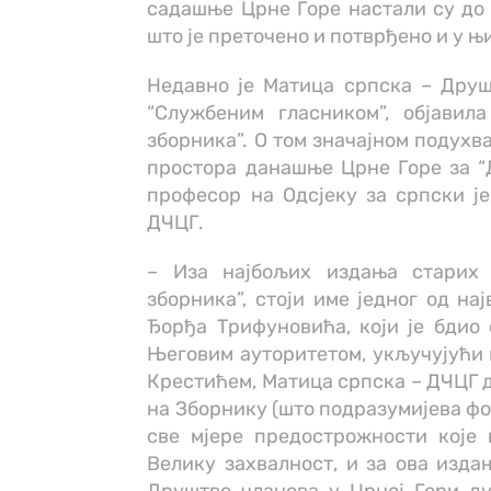
садашње Црне Горе настали су до к
што је преточено и потврђено и у 
Недавно је Матица српска – Друш
“Службеним гласником”, објавил
зборника”. О том значајном подухв
простора данашње Црне Горе за “Д
професор на Одсјеку за српски ј
ДЧЦГ.
– Иза најбољих издања старих 
зборника”, стоји име једног од на
Ђорђа Трифуновића, који је бдио 
Његовим ауторитетом, укључујући 
Крестићем, Матица српска – ДЧЦГ д
на Зборнику (што подразумијева ф
све мјере предострожности које 
Велику захвалност, и за ова издањ