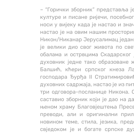
– “Горички зборник” представља ј
културе и писане ријечи, посебно
носи у вијеку када је настао и знач
настао је на овим нашим простори
Никон/Никанар Јерусалимац један ј
је велики дио свог живота по св
обалама и острвцима Скадарског ј
духовник једне тако образоване 
Балшић, кћери српског кнеза Л
господара Ђурђа II Стратимиров
духовних садржаја, настао је из п
три одговора-посланице Никона. О
саставио зборник који је дао на д
њеном храму Благовјештења Пресв
преводи, али и оригинални прил
новином теме, стила, језика, пре
свједоком је и богате српске ду