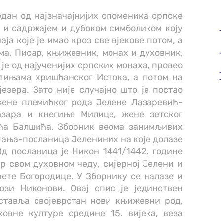
едан од најзначајнијих споменика српске
г и садржајем и дубоком симболиком коју
аја које је имао кроз све вјекове потом, а
ма. Писар, књижевник, монах и духовник,
е од најученијих српских монаха, провео
етињама хришћанског Истока, а потом на
езера. Зато није случајно што је постао
жене племићког рода Јелене Лазаревић-
азара и кнегиње Милице, жене зетског
ића Балшића. Зборник веома занимљивих
итања-посланица Јелениних на које долазе
д посланица је Никон 1441/1442. године
ар свом духовном чеду, смјерној Јелени и
ете Богородице. У Зборнику се налазе и
ози Никонови. Овај спис је јединствен
дставља својеврстан нови књижевни род,
ховне културе средине 15. вијека, веза