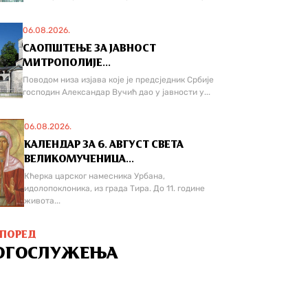
06.08.2026.
САОПШТЕЊЕ ЗА ЈАВНОСТ
МИТРОПОЛИЈЕ...
Поводом низа изјава које је предсједник Србије
господин Александар Вучић дао у јавности у...
06.08.2026.
КАЛЕНДАР ЗА 6. АВГУСТ СВЕТА
ВЕЛИКОМУЧЕНИЦА...
Кћерка царског намесника Урбана,
идолопоклоника, из града Тира. До 11. године
живота...
СПОРЕД
ОГОСЛУЖЕЊА