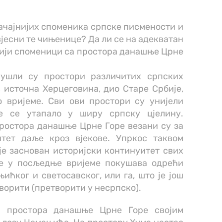
значајнијих споменика српске писмености и
вјесни те чињенице? Да ли се на адекватан
рији споменици са простора данашње Црне
ушли су простори различитих српских
 источна Херцеговина, дио Старе Србије,
о вријеме. Сви ови простори су унијели
је се утапало у ширу српску цјелину.
ростора данашње Црне Горе везани су за
тет даље кроз вјекове. Упркос таквом
је заснован историјски континуитет свих
се у посљедње вријеме покушава одрећи
ићког и светосавског, или га, што је још
ворити (претворити у несрпско).
а простора данашње Црне Горе својим