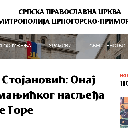
СРПСКА ПРАВОСЛАВНА ЦРКВА
МИТРОПОЛИЈА ЦРНОГОРСКО-ПРИМО
ОГОСЛУЖЕЊА
ХРАМОВИ
СВЕШТЕНСТВО
НО
 Стојановић: Онај
Н
емањићког насљеђа
е Горе