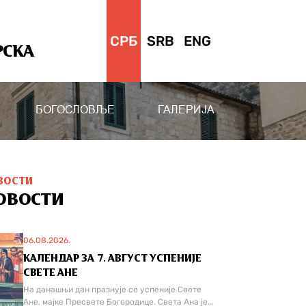
СРБ
SRB
ENG
РСКА
БОГОСЛОВЉЕ
ГАЛЕРИЈА
ВОСТИ
ОВОСТИ
06.08.2026.
КАЛЕНДАР ЗА 7. АВГУСТ УСПЕНИЈЕ
СВЕТЕ АНЕ
На данашњи дан празнује се успеније Свете
Ане, мајке Пресвете Богородице. Света Ана је...