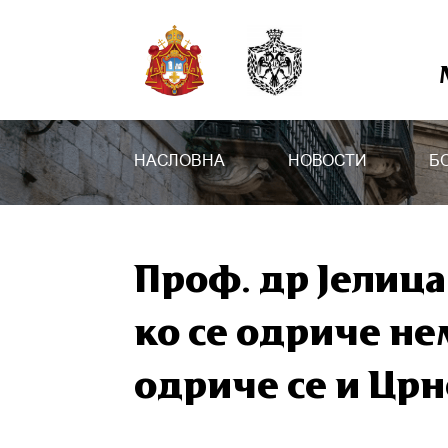
НАСЛОВНА
НОВОСТИ
Б
Проф. др Јелица
ко се одриче н
одриче се и Црн