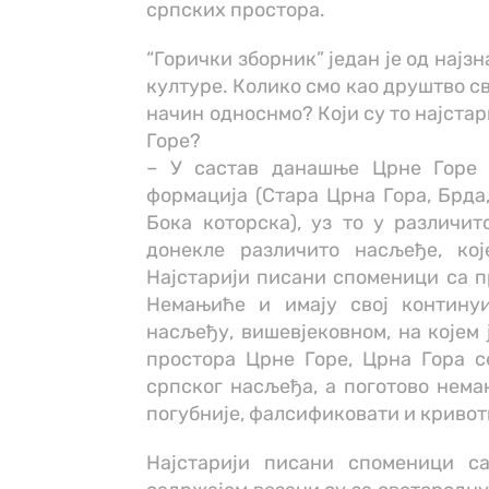
српских простора.
“Горички зборник” један је од нај
културе. Колико смо као друштво с
начин односнмо? Који су то најста
Горе?
– У састав данашње Црне Горе 
формација (Стара Црна Гора, Брда,
Бока которска), уз то у различит
донекле различито насљеђе, ко
Најстарији писани споменици са п
Немањиће и имају свој континуи
насљеђу, вишевјековном, на којем 
простора Црне Горе, Црна Гора 
српског насљеђа, а поготово немањ
погубније, фалсификовати и кривот
Најстарији писани споменици с