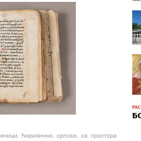
РА
Б
еници, ћирилични, српски, са простора