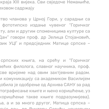
раја XIII вијека. Сви свједоче Немањиће,
њиховом садржају
тво чланова у Црној Гори, у сарадњи са
а фототипско издање чувеног “Горичког
ату, али и другим споменицима културе са
ан” говори проф. др Јелица Стојановић,
език УЦГ и предсједник Матице српске –
српских књига, на срећу и “Горичког
јвећих филолога, славног научника, проф.
све вријеме над овим захтјевним радом.
и комуникацију са академиком Василијем
обила је одобрење од Архива САНУ за рад
отографисање књиге и њено коришћење, уз
коришћење такве књиге подразумијева).
а, а и за много другог, Матица српска –