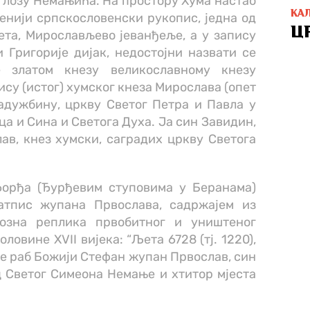
 лозу Немањића. На простору Хума настао
КА
твенији српскословенски рукопис, једна од
Ц
та, Мирослављево јеванђеље, а у запису
и Григорије дијак, недостојни назвати се
е златом кнезу великославному кнезу
ису (истог) хумског кнеза Мирослава (опет
 задужбину, цркву Светог Петра и Павла у
Оца и Сина и Светога Духа. Ја син Завидин,
в, кнез хумски, саградих цркву Светога
Ђорђа (Ђурђевим ступовима у Беранама)
атпис жупана Првослава, садржајем из
позна реплика првобитног и уништеног
оловине XVII вијека: “Љета 6728 (тј. 1220),
 се раб Божији Стефан жупан Првослав, син
 Светог Симеона Немање и хтитор мјеста