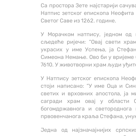
Са простора Зете најстарији сачув
Натпис зетског епископа Неофита 
Светог Саве из 1262. године.
У Морачком натпису, једном од 
сљедеће ријечи: “Овај свети хра
украсих у име Успења, ја Стефан
Симеона Немање. Ово би у вријеме
7610. У животворни храм људи уђит
У Натпису зетског епископа Неоф
стоји написано: “У име Оца и Син
светих и врховних апостола, ја 
сагради храм овај у области 
богомдржавнога и светороднога
првовенчанога краља Стефана, унук
Једна од најзначајнијих српски