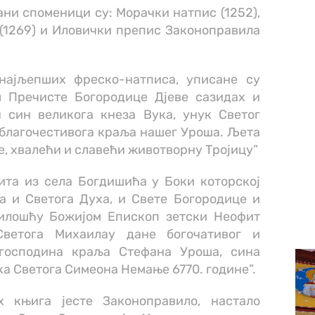
ани споменици су: Морачки натпис (1252),
(1269) и Иловички препис Законоправила
најљепших фреско-натписа, уписане су
м Пречисте Богородице Дјеве сазидах и
 син великога кнеза Вука, унук Светог
 благочестивога краља нашег Уроша. Љета
е, хвалећи и славећи животворну Тројицу”
ита из села Богдишића у Боки которској
а и Светога Духа, и Свете Богородице и
милошћу Божијом Епископ зетски Неофит
Светога Михаилау дане богочативог и
 господина краља Стефана Уроша, сина
а Светога Симеона Немање 6770. године”.
х књига јесте Законоправило, настало