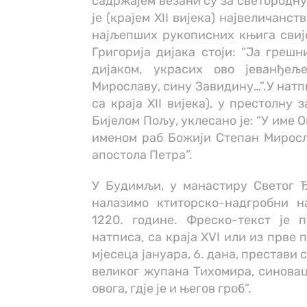
садржајем везани су за светородну
је (крајем XII вијека) највеличанс
најљепших рукописних књига свије
Григорија дијака стоји: “Ја грешн
дијаком, украсих ово јеванђељ
Мирославу, сину Завидину…”.У натп
са краја XII вијека), у престолну
Бијелом Пољу, уклесано је: “У име 
именом раб Божији Степан Миросла
апостола Петра”.
У Будимљи, у манастиру Светог 
налазимо ктиторско-надгробни н
1220. године. Фреско-текст је 
натписа, са краја XVI или из прве п
мјесеца јануара, 6. дана, престави
великог жупана Тихомира, синовац
овога, гдје је и његов гроб”.