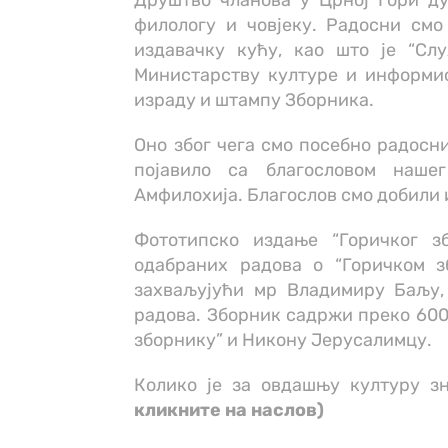
Друштво чланова у Црној Гори ду
филологу и човјеку. Радосни смо
издавачку кућу, као што је “Слу
Министарству културе и информис
израду и штампу Зборника.
Оно због чега смо посебно радосни
појавило са благословом наше
Амфилохија. Благослов смо добили 
Фототипско издање “Горичког з
одабраних радова о “Горичком зб
захваљујући мр Владимиру Баљу,
радова. Зборник садржи преко 600 
зборнику” и Никону Јерусалимцу.
Колико је за овдашњу културу 
кликните на наслов)