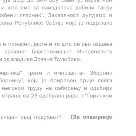
гује доц. др Виктору Савићу, изузетном
 и што смо за саиздавача добили такву
жбени гласник”. Захвалност дугујемо и
ања Републике Србије које је подржало
 и поносни, јесте и то што се ово издање
г вољеног благопочившег Митрополита
и од владике Јована Ћулибрка.
борника” прати и импозантан Зборник
орнику”, који је приређен прије свега
 његовом труду на сабирању и одабиру
страна, са 23 одабрана рада о “Горичком
значајан овај подухват?
(За опширније