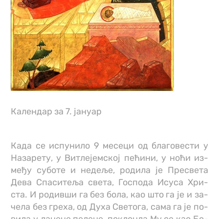
Календар за 7. јануар
Ка­да се ис­пу­ни­ло 9 ме­се­ци од бла­го­ве­сти у
На­за­ре­ту, у Ви­тле­јем­ској пе­ћи­ни, у но­ћи из­
ме­ђу су­бо­те и не­де­ље, ро­ди­ла је Пре­све­та
Де­ва Спа­си­те­ља све­та, Го­спо­да Ису­са Хри­
ста. И ро­див­ши га без бо­ла, као што га је и за­
че­ла без гре­ха, од Ду­ха Све­то­га, са­ма га је по­