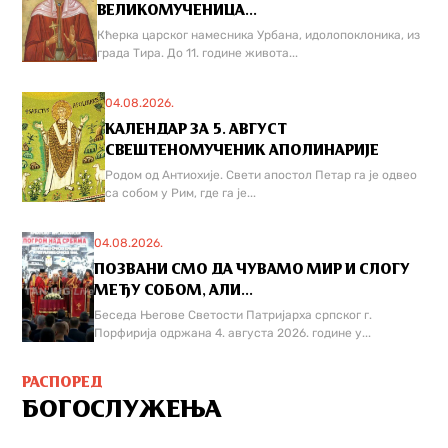
ВЕЛИКОМУЧЕНИЦА...
Кћерка царског намесника Урбана, идолопоклоника, из
града Тира. До 11. године живота...
04.08.2026.
КАЛЕНДАР ЗА 5. АВГУСТ
СВЕШТЕНОМУЧЕНИК АПОЛИНАРИЈЕ
Родом од Антиохије. Свети апостол Петар га је одвео
са собом у Рим, где га је...
04.08.2026.
ПОЗВАНИ СМО ДА ЧУВАМО МИР И СЛОГУ
МЕЂУ СОБОМ, АЛИ...
Беседа Његове Светости Патријарха српског г.
Порфирија одржана 4. августа 2026. године у...
РАСПОРЕД
БОГОСЛУЖЕЊА