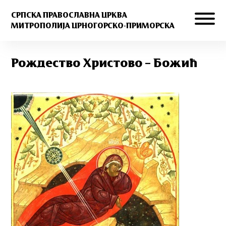
СРПСКА ПРАВОСЛАВНА ЦРКВА
МИТРОПОЛИЈА ЦРНОГОРСКО-ПРИМОРСКА
Ро­жде­ство Хри­сто­во – Бо­жић