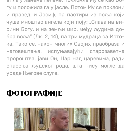
ви­ла у ла­не­не пе­ле­не, по­клон­ла Му се као Бо­
гу и по­ло­жи­ла га у ја­сле. По­том Му се по­кло­ни
и пра­вед­ни Јо­сиф, па па­сти­ри из по­ља ко­ји
чу­ше мно­штво ан­ге­ла ко­ји по­ју: „Сла­ва на ви­
си­ни Бо­гу, и на зе­мљи мир, ме­ђу љу­ди­ма до­
бра во­ља“ (Лк. 2, 14), па три му­дра­ца са Ис­то­
ка. Та­ко се, на­кон мно­гих Сво­јих пра­о­бра­за и
на­го­ве­ште­ња, ис­пу­ња­ва­ју­ћи ста­ро­за­вет­на
про­ро­штва, ја­ви Он, Цар над ца­ре­ви­ма, ра­ди
спа­се­ња људ­ског ро­да, шта ни­су мо­гле да
ура­де Ње­го­ве слу­ге.
ФОТОГРАФИЈЕ