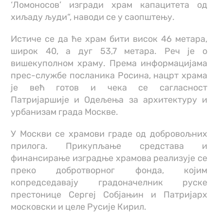
‘Ломоносов’ изгради храм капацитета од
хиљаду људи“, наводи се у саопштењу.
Истиче се да ће храм бити висок 46 метара,
широк 40, а дуг 53,7 метара. Реч је о
вишекуполном храму. Према информацијама
прес-службе посланика Росина, нацрт храма
је већ готов и чека се сагласност
Патријаршије и Одељења за архитектуру и
урбанизам града Москве.
У Москви се храмови граде од добровољних
прилога. Прикупљање средстава и
финансирање изградње храмова реализује се
преко добротворног фонда, којим
копредседавају градоначелник руске
престонице Сергеј Собјањин и Патријарх
московски и целе Русије Кирил.