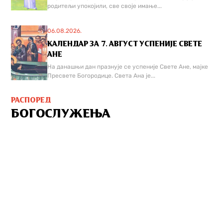
родитељи упокојили, све своје имање...
06.08.2026.
КАЛЕНДАР ЗА 7. АВГУСТ УСПЕНИЈЕ СВЕТЕ
АНЕ
На данашњи дан празнује се успеније Свете Ане, мајке
Пресвете Богородице. Света Ана је...
РАСПОРЕД
БОГОСЛУЖЕЊА