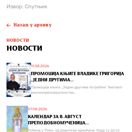
Извор: Спутњик
Назад у архиву
НОВОСТИ
НОВОСТИ
11.08.2026.
ПРОМОЦИЈА КЊИГЕ ВЛАДИКЕ ГРИГОРИЈА
,,ЈЕДНИ ДРУГИМА...
Промоција књиге „Једни другима потребни“ Његовог
високопреосвештенства...
07.08.2026.
КАЛЕНДАР ЗА 8. АВГУСТ
ПРЕПОДОБНОМУЧЕНИЦА...
Рођена у Риму, од родитеља хришћана. Када су јој се