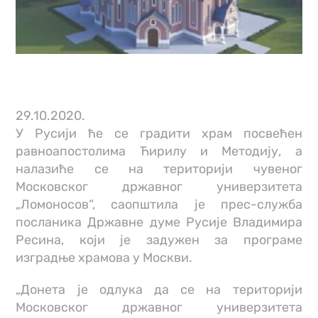
29.10.2020.
У Русији ће се градити храм посвећен
равноапостолима Ћирилу и Методију, а
налазиће се на територији чувеног
Московског државног универзитета
„Ломоносов“, саопштила је прес-служба
посланика Државне думе Русије Владимира
Ресина, који је задужен за програме
изградње храмова у Москви.
„Донета је одлука да се на територији
Московског државног универзитета