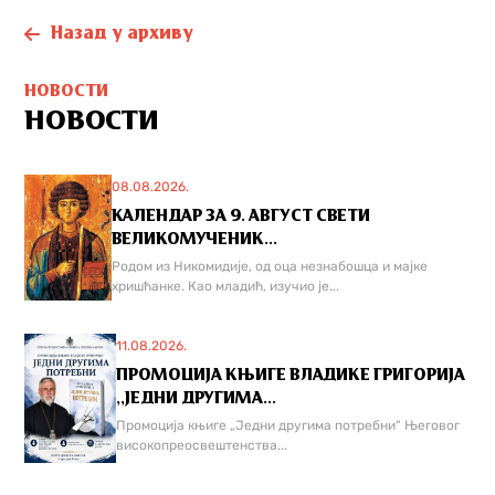
Назад у архиву
НОВОСТИ
НОВОСТИ
08.08.2026.
КАЛЕНДАР ЗА 9. АВГУСТ СВЕТИ
ВЕЛИКОМУЧЕНИК...
Родом из Никомидије, од оца незнабошца и мајке
хришћанке. Као младић, изучио је...
11.08.2026.
ПРОМОЦИЈА КЊИГЕ ВЛАДИКЕ ГРИГОРИЈА
,,ЈЕДНИ ДРУГИМА...
Промоција књиге „Једни другима потребни“ Његовог
високопреосвештенства...