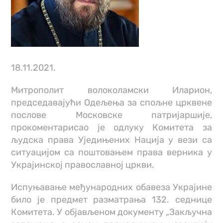
18.11.2021.
Митрополит волоколамски Иларион,
председавајући Одељења за спољне црквене
послове Московске патријаршије,
прокоментарисао је одлуку Комитета за
људска права Уједињених Нација у вези са
ситуацијом са поштовањем права верника у
Украјинској православној цркви.
Испуњавање међународних обавеза Украјине
било је предмет разматрања 132. седнице
Комитета. У објављеном документу „Закључна