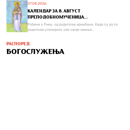
07.08.2026.
КАЛЕНДАР ЗА 8. АВГУСТ
ПРЕПОДОБНОМУЧЕНИЦА...
Рођена у Риму, од родитеља хришћана. Када су јој се
родитељи упокојили, све своје имање...
РАСПОРЕД
БОГОСЛУЖЕЊА