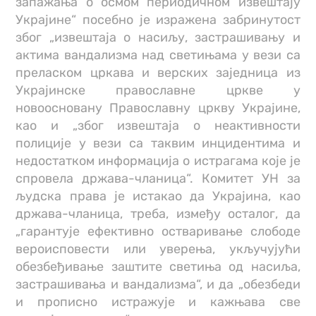
запажања о осмом периодичном извештају
Украјине“ посебно је изражена забринутост
због „извештаја о насиљу, застрашивању и
актима вандализма над светињама у вези са
преласком цркава и верских заједница из
Украјинске православне цркве у
новоосновану Православну цркву Украјине,
као и „због извештаја о неактивности
полиције у вези са таквим инцидентима и
недостатком информација о истрагама које је
спровела држава-чланица“. Комитет УН за
људска права је истакао да Украјина, као
држава-чланица, треба, између осталог, да
„гарантује ефективно остваривање слободе
вероисповести или уверења, укључујући
обезбеђивање заштите светиња од насиља,
застрашивања и вандализма“, и да „обезбеди
и прописно истражује и кажњава све