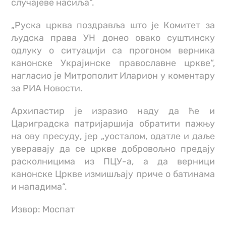
случајеве насиља“.
„Руска црква поздравља што је Комитет за
људска права УН донео овако суштинску
одлуку о ситуацији са прогоном верника
канонске Украјинске православне цркве“,
нагласио је Митрополит Иларион у коментару
за РИА Новости.
Архипастир је изразио наду да ће и
Цариградска патријаршија обратити пажњу
на ову пресуду, јер „уосталом, одатле и даље
уверавају да се цркве добровољно предају
расколницима из ПЦУ-а, а да верници
канонске Цркве измишљају приче о батинама
и нападима“.
Извор: Моспат