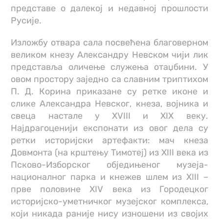
представе о далекој и недавној прошлости
Русије.
Изложбу отвара сала посвећена благоверном
великом кнезу Александру Невском чији лик
представља оличење служења отаџбини. У
овом простору заједно са славним триптихом
П. Д. Корина приказане су ретке иконе и
слике Александра Невског, кнеза, војника и
свеца настале у XVIII и XIX веку.
Најдрагоценији експонати из овог дела су
ретки историјски артефакти: мач кнеза
Довмонта (на крштењу Тимотеј) из XIII века из
Псково-Изборског обједињеног музеја-
националног парка и кнежев шлем из XIII –
прве половине XIV века из Городецког
историјско-уметничког музејског комплекса,
који никада раније нису изношени из својих