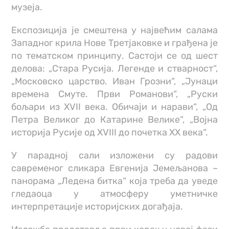
музеја.
Експозиција је смештена у највећим салама
Западног крила Нове Третјаковке и грађена је
по тематском принципу. Састоји се од шест
делова: „Стара Русија. Легенде и стварност“,
„Московско царство. Иван Грозни“, „Јунаци
времена Смуте. Први Романови“, „Руски
бољари из XVII века. Обичаји и нарави“, „Од
Петра Великог до Катарине Велике“, „Војна
историја Русије од XVIII до почетка ХХ века“.
У парадној сали изложени су радови
савременог сликара Евгенија Јемељанова –
панорама „Ледена битка“ која треба да уведе
гледаоца у атмосферу уметничке
интерпретације историјских догађаја.