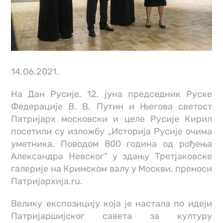
14.06.2021.
На Дан Русије, 12. јуна председник Руске
Федерације В. В. Путин и Његова светост
Патријарх московски и целе Русије Кирил
посетили су изложбу „Историја Русије очима
уметника. Поводом 800 година од рођења
Александра Невског“ у здању Третјаковске
галерије на Кримском валу у Москви, преноси
Патријархија.ru.
Велику експозицију која је настала по идеји
Патријаршијског савета за културу