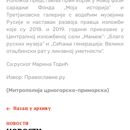
Изложба представља први корак у новој фази
сарадње Фонда „Моја историја“ и
Третјаковске галерије с водећим музејима
Русије и наставак развоја правца изложби
које су 2018. и 2019. године приказане у
Централној изложбеној сали „Мањеж“: „Благо
руских музеја“ и „Сећање генерација: Велики
отаџбински рат у ликовној уметности“.
Са руског Марина Тодић
Извор: Православие.ру
(Митрополија црногорско-приморска)
Назад у архиву
НОВОСТИ