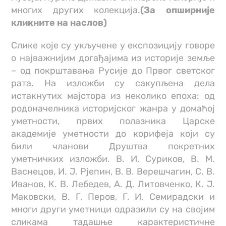
многих других колекција.
(За опширније
кликните на наслов)
Слике које су укључене у експозицију говоре
о најважнијим догађајима из историје земље
– од покрштавања Русије до Првог светског
рата. На изложби су сакупљена дела
истакнутих мајстора из неколико епоха: од
родоначелника историјског жанра у домаћој
уметности, првих полазника Царске
академије уметности до корифеја који су
били чланови Друштва покретних
уметничких изложби. В. И. Суриков, В. М.
Васнецов, И. Ј. Рјепин, В. В. Верешчагин, С. В.
Иванов, К. В. Лебедев, А. Д. Литовченко, К. Ј.
Маковски, В. Г. Перов, Г. И. Семирадски и
многи други уметници одразили су на својим
сликама тадашње карактеристичне