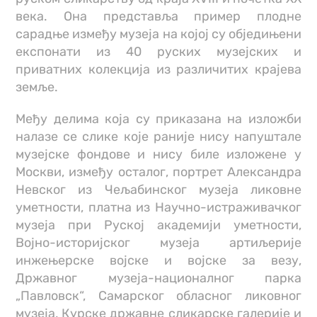
века. Она представља пример плодне
сарадње између музеја на којој су обједињени
експонати из 40 руских музејских и
приватних колекција из различитих крајева
земље.
Међу делима која су приказана на изложби
налазе се слике које раније нису напуштале
музејске фондове и нису биле изложене у
Москви, између осталог, портрет Александра
Невског из Чељабинског музеја ликовне
уметности, платна из Научно-истраживачког
музеја при Руској академији уметности,
Војно-историјског музеја артиљерије
инжењерске војске и војске за везу,
Државног музеја-националног парка
„Павловск“, Самарског обласног ликовног
музеја, Курске државне сликарске галерије и