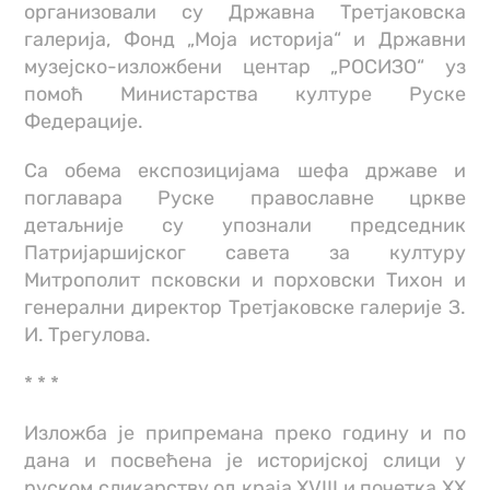
организовали су Државна Третјаковска
галерија, Фонд „Моја историја“ и Државни
музејско-изложбени центар „РОСИЗО“ уз
помоћ Министарства културе Руске
Федерације.
Са обема експозицијама шефа државе и
поглавара Руске православне цркве
детаљније су упознали председник
Патријаршијског савета за културу
Митрополит псковски и порховски Тихон и
генерални директор Третјаковске галерије З.
И. Трегулова.
* * *
Изложба је припремана преко годину и по
дана и посвећена је историјској слици у
руском сликарству од краја XVIII и почетка ХХ