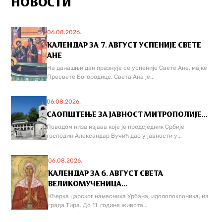
НОВОСТИ
06.08.2026.
КАЛЕНДАР ЗА 7. АВГУСТ УСПЕНИЈЕ СВЕТЕ
АНЕ
На данашњи дан празнује се успеније Свете Ане, мајке
Пресвете Богородице. Света Ана је...
06.08.2026.
САОПШТЕЊЕ ЗА ЈАВНОСТ МИТРОПОЛИЈЕ...
Поводом низа изјава које је предсједник Србије
господин Александар Вучић дао у јавности у...
06.08.2026.
КАЛЕНДАР ЗА 6. АВГУСТ СВЕТА
ВЕЛИКОМУЧЕНИЦА...
Кћерка царског намесника Урбана, идолопоклоника, из
града Тира. До 11. године живота...