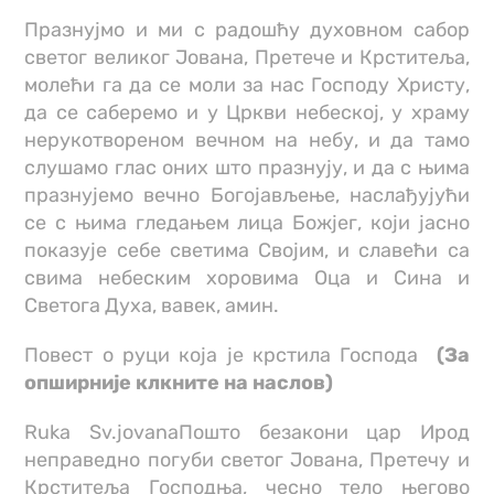
Празнујмо и ми с радошћу духовном сабор
светог великог Јована, Претече и Крститеља,
молећи га да се моли за нас Господу Христу,
да се саберемо и у Цркви небеској, у храму
нерукотвореном вечном на небу, и да тамо
слушамо глас оних што празнују, и да с њима
празнујемо вечно Богојављење, наслађујући
ce c њима гледањем лица Божјег, који јасно
показује себе светима Својим, и славећи са
свима небеским хоровима Оца и Сина и
Светога Духа, вавек, амин.
Повест о руци која је крстила Господа
(За
опширније клкните на наслов)
Ruka Sv.jovanaПошто безакони цар Ирод
неправедно погуби светог Јована, Претечу и
Крститеља Господња, чесно тело његово