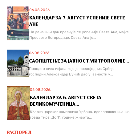
06.08.2026.
КАЛЕНДАР ЗА 7. АВГУСТ УСПЕНИЈЕ СВЕТЕ
АНЕ
На данашњи дан празнује се успеније Свете Ане, мајке
Пресвете Богородице. Света Ана је...
06.08.2026.
САОПШТЕЊЕ ЗА ЈАВНОСТ МИТРОПОЛИЈЕ...
Поводом низа изјава које је предсједник Србије
господин Александар Вучић дао у јавности у...
06.08.2026.
КАЛЕНДАР ЗА 6. АВГУСТ СВЕТА
ВЕЛИКОМУЧЕНИЦА...
Кћерка царског намесника Урбана, идолопоклоника, из
града Тира. До 11. године живота...
РАСПОРЕД