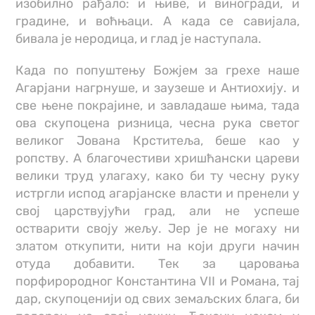
изобилно рађало: и њиве, и виногради, и
градине, и воћњаци. А када се савијала,
бивала је неродица, и глад је наступала.
Када по попуштењу Божјем за грехе наше
Агарјани нагрнуше, и заузеше и Антиохију. и
све њене покрајине, и завладаше њима, тада
ова скупоцена ризница, чесна рука светог
великог Јована Крститеља, беше као у
ропству. А благочестиви хришћански цареви
велики труд улагаху, како би ту чесну руку
истргли испод агарјанске власти и пренели у
свој царствујући град, али не успеше
остварити своју жељу. Јер је не могаху ни
златом откупити, нити на који други начин
отуда добавити. Тек за царовања
порфирородног Константина VII и Романа, тај
дар, скупоценији од свих земаљских блага, би