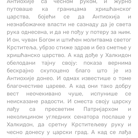
Антиохије са чесном руком, и журно
путоваше ка границама хришћанског
царства, бојећи се да Антиохија и
незнабожачке власти не сазнаду да је света
рука однесена, и да не пођу у потеру за њим.
И он, чуван Богом и штићен молитвама светог
Крститеља, убрзо стиже здрав и без сметње у
хришћанско царство. А кад дође у Халкидон
обелодани тајну своју: показа вернима
бескрајно скупоцено благо што је из
Антиохије донео. И одмах известише о томе
благочестиве цареве. А кад они тако добру
вест неочекивано чуше, испунише се
неисказане радости. И сместа своју царску
лађу са пресветим Патријархом и
неколицином угледних сенатора послаше у
Халкидон, да сретну Крститељеву руку и
чесно донесу у царски град. А кад се лађа