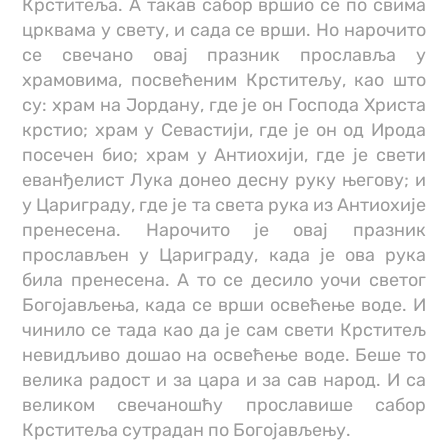
Крститеља. А такав сабор вршио се по свима
црквама у свету, и сада се врши. Но нарочито
се свечано овај празник прославља у
храмовима, посвећеним Крститељу, као што
су: храм на Јордану, где је он Господа Христа
крстио; храм у Севастији, где је он од Ирода
посечен био; храм у Антиохији, где је свети
еванђелист Лука донео десну руку његову; и
у Цариграду, где је та света рука из Антиохије
пренесена. Нарочито је овај празник
прослављен у Цариграду, када је ова рука
била пренесена. A то ce десило уочи светог
Богојављења, када се врши освећење воде. И
чинило се тада као да је сам свети Крститељ
невидљиво дошао на освећење воде. Беше то
велика радост и за цара и за сав народ. И са
великом свечаношћу прославише сабор
Крститеља сутрадан по Богојављењу.