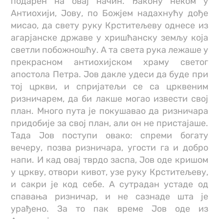
подарен на овај начин. Ђакону неком у
Антиохији, Јову, по Божјем надахнућу дође
мисао, да свету руку Крститељеву однесе из
агарјанске државе у хришћанску земљу која
светли побожношћу. А та света рука лежаше у
прекрасном антиохијском храму светог
апостола Петра. Јов дакле удеси да буде при
тој цркви, и спријатељи се са црквеним
ризничарем, да би лакше могао извести свој
план. Много пута је покушавао да ризничара
придобије за свој план, али он не пристајаше.
Тада Јов поступи овако: спреми богату
вечеру, позва ризничара, угости га и добро
напи. И кад овај тврдо заспа, Јов оде кришом
у цркву, отвори кивот, узе руку Крститељеву,
и сакри је код себе. А сутрадан устаде од
спавања ризничар, и не сазнаде шта је
урађено. За то пак време Јов оде из