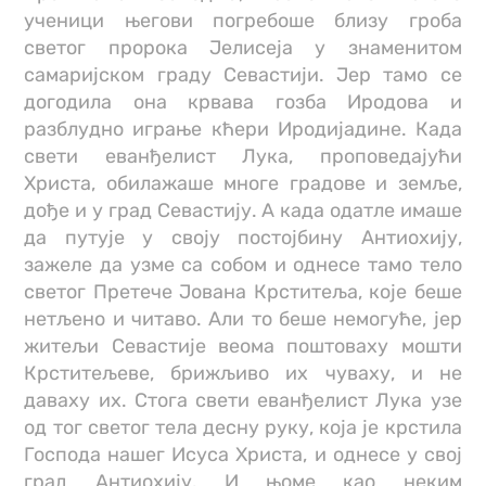
ученици његови погребоше близу гроба
светог пророка Јелисеја у знаменитом
самаријском граду Севастији. Јер тамо се
догодила она крвава гозба Иродова и
разблудно играње кћери Иродијадине. Када
свети еванђелист Лука, проповедајући
Христа, обилажаше многе градове и земље,
дође и у град Севастију. А када одатле имаше
да путује у своју постојбину Антиохију,
зажеле да узме са собом и однесе тамо тело
светог Претече Јована Крститеља, које беше
нетљено и читаво. Али то беше немогуће, јер
житељи Севастије веома поштоваху мошти
Крститељеве, брижљиво их чуваху, и не
даваху их. Стога свети еванђелист Лука узе
од тог светог тела десну руку, која је крстила
Господа нашег Исуса Христа, и однесе у свој
град Антиохију. И њоме као неким