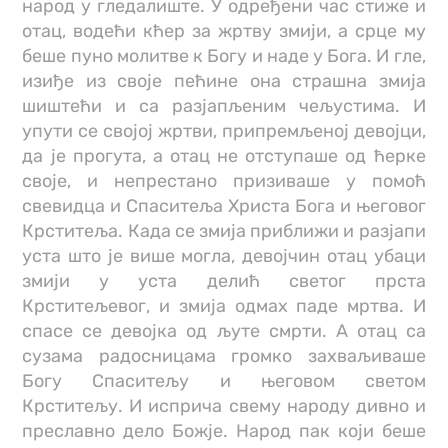
народ у гледалиште. У одређени час стиже и
отац, водећи кћер за жртву змији, а срце му
беше пуно молитве к Богу и наде у Бога. И гле,
изиђе из своје пећине она страшна змија
шиштећи и са разјапљеним чељустима. И
упути се својој жртви, припремљеној девојци,
да је прогута, а отац не отступаше од ћерке
своје, и непрестано призиваше у помоћ
свевидца и Спаситеља Христа Бога и његовог
Крститеља. Када се змија приближи и разјапи
уста што је више могла, девојчин отац убаци
змији у уста делић светог прста
Крститељевог, и змија одмах паде мртва. И
спасе се девојка од љуте смрти. А отац са
сузама радосницама громко захваљиваше
Богу Спаситељу и његовом светом
Крститељу. И исприча свему народу дивно и
преславно дело Божје. Народ пак који беше