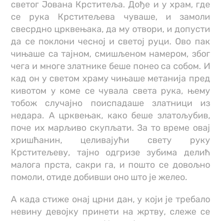
светог Јована Крститеља. Дође и у храм, где
се рука Крститељева чуваше, и замоли
свесрдно црквењака, да му отвори, и допусти
да се поклони чесној и светој руци. Ово пак
чињаше са тајном, смишљеном намером, због
чега и многе златнике беше понео са собом. И
кад он у светом храму чињаше метанија пред
кивотом у коме се чувала света рука, њему
тобож случајно поиспадаше златници из
недара. А црквењак, како беше златољубив,
поче их марљиво скупљати. За то време овај
хришћанин, целивајући свету руку
Крститељеву, тајно одгризе зубима делић
малога прста, сакри га, и пошто се довољно
помоли, отиде добивши оно што је желео.
А када стиже онај црни дан, у који је требало
невину девојку принети на жртву, слеже се