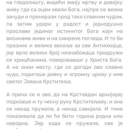
на гледалишту, видећи змију мртву и девојку
живу где са оцем хвали Бога, најпре се веома
зачуди и пренерази пред тако славним чудом,
па затим удари у радост и једнодушно
прослави јединог истинитог Бога који на
висинама живи и на смирене погледа. И то би
празник и велико весеље за све Антиохијце,
јер врло велики број незнабожаца придружи
се хришћанима, поверовавши у Христа Бога.
А на оном месту, где се догоди ово славно
чудо, подигоше дивну и огромну цркву у име
светог Јована Крститеља.
А прича се и ово, да на Крстовдан архијереј
подизаше и ту чесну руку Крститељеву, и она
се некад пружала, а некад савијала. И тиме
показивала да ли ће бити година родна или
неродна. Јер када се пружала, све је