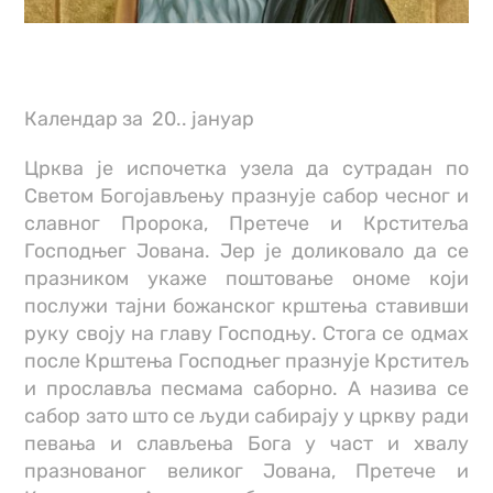
Календар за 20.. јануар
Црква је испочетка узела да сутрадан пo
Светом Богојављењу празнује сабор чесног и
славног Пророка, Претече и Крститеља
Господњег Јована. Јер је доликовало да се
празником укаже поштовање ономе који
послужи тајни божанског крштења ставивши
руку своју на главу Господњу. Стога се одмах
после Крштења Господњег празнује Крститељ
и прославља песмама саборно. А назива се
сабор зато што се људи сабирају у цркву ради
певања и слављења Бога у част и хвалу
празнованог великог Јована, Претече и