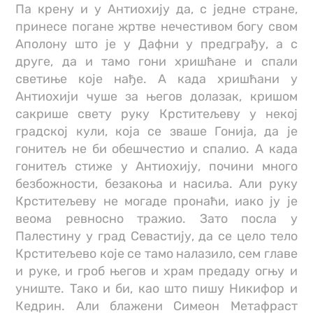
Па крену и у Антиохију да, с једне стране,
принесе погане жртве нечестивом богу свом
Аполону што је у Дафни у предграђу, a c
друге, да и тамо гони хришћане и спали
светиње које нађе. А када хришћани у
Антиохији чуше за његов долазак, кришом
сакрише свету руку Крститељеву у некој
градској кули, која се зваше Гонија, да је
гонитељ не би обешчестио и спалио. A када
гонитељ стиже у Антиохију, почини много
безбожности, безакоња и насиља. Али руку
Крститељеву не могаде пронаћи, иако ју је
веома ревносно тражио. Зато посла у
Палестину у град Севастију, да се цело тело
Крститељево које се тамо налазило, сем главе
и руке, и гроб његов и храм предаду огњу и
униште. Тако и би, као што пишу Никифор и
Кедрин. Али блажени Симеон Метафраст