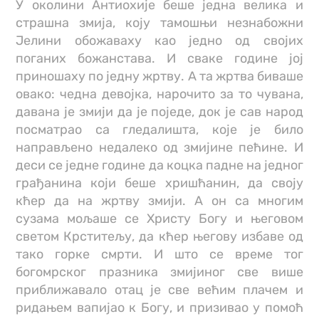
У околини Антиохије беше једна велика и
страшна змија, коју тамошњи незнабожни
Јелини обожаваху као једно од својих
поганих божанстава. И сваке године јој
приношаху по једну жртву. А та жртва биваше
овако: чедна девојка, нарочито за то чувана,
давана је змији да је поједе, док је сав народ
посматрао са гледалишта, које је било
направљено недалеко од змијине пећине. И
деси се једне године да коцка падне на једног
грађанина који беше хришћанин, да своју
кћер да на жртву змији. А он са многим
сузама мољаше се Христу Богу и његовом
светом Крститељу, да кћер његову избаве од
тако горке смрти. И што се време тог
богомрског празника змијиног све више
приближавало отац је све већим плачем и
ридањем вапијао к Богу, и призивао у помоћ