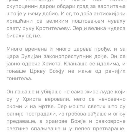
скупоценим даром обдари град за васпитање
што је у њему добио. И од то доба антиохијски
хришћани са великим поштовањем чуваху
свету руку Крститељеву. Јер и велика чудеса
биваху од ње.
Много времена и много царева прође, и за
цара Јулијан законопреступник дође. Он се
јавно одрече Христа. Клањаше се идолима, и
гоњаше Цркву Божју не мање од ранијих
гонитеља.
Он гоњаше и убијаше не само живе људе који
су у Христа веровали, него се нечовечно
окоми и на мртве. Јер мошти светих што су
раније пострадали, из гробова вађаше и огњу
предаваше, a храмове Божје и сваковрсне
светиње спаљиваше и у пепео претвараше.