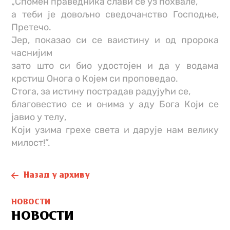
„Спомен праведника слави се уз похвале,
а теби је довољно сведочанство Господње,
Претечо.
Јер, показао си се ваистину и од пророка
часнијим
зато што си био удостојен и да у водама
крстиш Онога о Којем си проповедао.
Стога, за истину пострадав радујући се,
благовестио се и онима у аду Бога Који се
јавио у телу,
Који узима грехе света и дарује нам велику
милост!”.
Назад у архиву
НОВОСТИ
НОВОСТИ