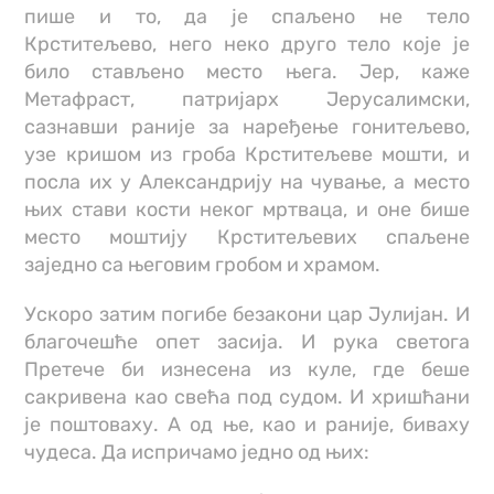
пише и то, да је спаљено не тело
Крститељево, него неко друго тело које је
било стављено место њега. Јер, каже
Метафраст, патријарх Јерусалимски,
сазнавши раније за наређење гонитељево,
узе кришом из гроба Крститељеве мошти, и
посла их у Александрију на чување, а место
њих стави кости неког мртваца, и оне бише
место моштију Крститељевих спаљене
заједно са његовим гробом и храмом.
Ускоро затим погибе безакони цар Јулијан. И
благочешће опет засија. И рука светога
Претече би изнесена из куле, где беше
сакривена као свећа под судом. И хришћани
је поштоваху. A од ње, као и раније, биваху
чудеса. Да испричамо једно од њих: