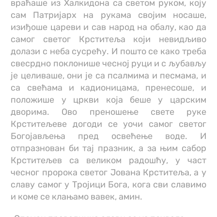
враћаше из Халкидона са светом руком, коју
сам Патријарх на рукама својим носаше,
изиђоше цареви и сав народ на обалу, као да
самог светог Крститеља који невидљиво
долази с неба сусрећу. И пошто се како треба
свесрдно поклонише чесној руци и с љубављу
је целиваше, они је са псалмима и песмама, и
са свећама и кадионицама, пренесоше, и
положише у цркви која беше у царским
дворима. Ово преношење свете руке
Крститељеве догоди се уочи самог светог
Богојављења пред освећење воде. И
отпразнован би тај празник, a за њим сабор
Крститељев са великом радошћу, у част
чесног пророка светог Јована Крститеља, a y
славу самог у Тројици Бога, кога сви славимо
и коме се клањамо вавек, амин.