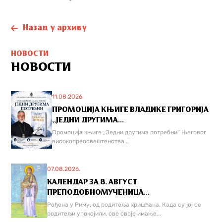
Назад у архиву
НОВОСТИ
НОВОСТИ
11.08.2026.
ПРОМОЦИЈА КЊИГЕ ВЛАДИКЕ ГРИГОРИЈА
,,ЈЕДНИ ДРУГИМА...
Промоција књиге „Једни другима потребни“ Његовог
високопреосвештенства...
07.08.2026.
КАЛЕНДАР ЗА 8. АВГУСТ
ПРЕПОДОБНОМУЧЕНИЦА...
Рођена у Риму, од родитеља хришћана. Када су јој се
родитељи упокојили, све своје имање...