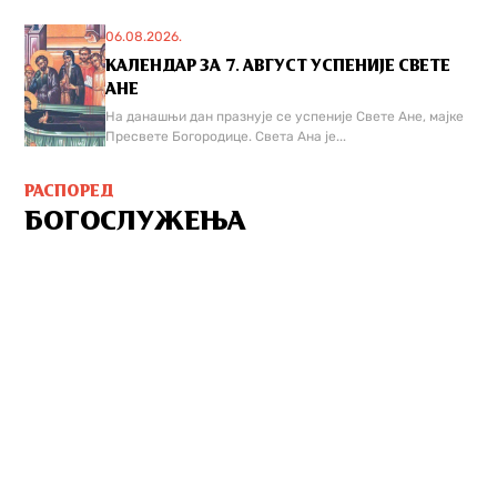
06.08.2026.
КАЛЕНДАР ЗА 7. АВГУСТ УСПЕНИЈЕ СВЕТЕ
АНЕ
На данашњи дан празнује се успеније Свете Ане, мајке
Пресвете Богородице. Света Ана је...
РАСПОРЕД
БОГОСЛУЖЕЊА