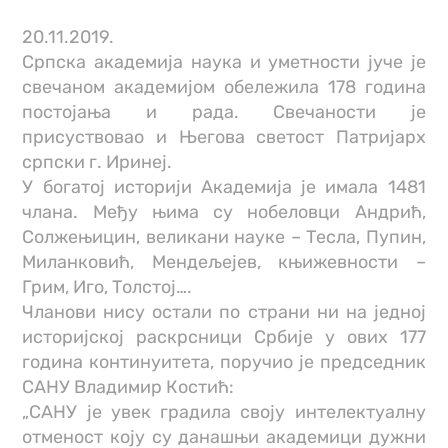
20.11.2019.
Српска академија наука и уметности јуче је
свечаном академијом обележила 178 година
постојања и рада. Свечаности је
присуствовао и Његова светост Патријарх
српски г. Иринеј.
У богатој историји Академија је имала 1481
члана. Међу њима су нобеловци Андрић,
Солжењицин, великани науке – Тесла, Пупин,
Миланковић, Мендељејев, књижевности –
Грим, Иго, Толстој….
Чланови нису остали по страни ни на једној
историјској раскрсници Србије у ових 177
година континуитета, поручио је председник
САНУ Владимир Костић:
„САНУ је увек градила своју интелектуалну
отменост коју су данашњи академици дужни