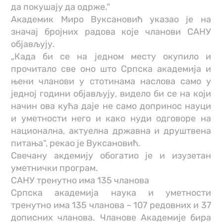
да покушају да одрже.“
Академик Миро Вуксановић указао је на
значај бројних радова које чланови САНУ
објављују.
„Када би се на једном месту окупило и
прочитало све оно што Српска академија и
њени чланови у стотинама наслова само у
једној години објављују, видело би се на који
начин ова кућа даје не само допринос науци
и уметности него и како нуди одговоре на
национална, актуелна државна и друштвена
питања“, рекао је Вуксановић.
Свечану акдемију обогатио је и изузетан
уметнички програм.
САНУ тренутно има 135 чланова
Српска академија наука и уметности
тренутно има 135 чланова – 107 редовних и 37
дописних чланова. Чланове Академије бира