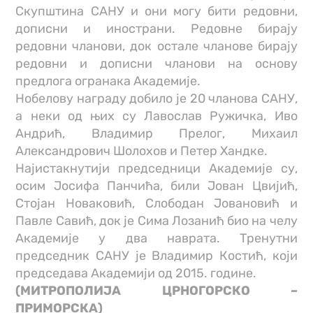
Скупштина САНУ и они могу бити редовни,
дописни и инострани. Редовне бирају
редовни чланови, док остале чланове бирају
редовни и дописни чланови на основу
предлога огранака Академије.
Нобелову награду добило је 20 чланова САНУ,
а неки од њих су Лавослав Ружичка, Иво
Андрић, Владимир Прелог, Михаил
Александрович Шолохов и Петер Хандке.
Најистакнутији председници Академије су,
осим Јосифа Панчића, били Јован Цвијић,
Стојан Новаковић, Слободан Јовановић и
Павле Савић, док је Сима Лозанић био на челу
Академије у два наврата. Тренутни
председник САНУ је Владимир Костић, који
председава Академији од 2015. године.
(МИТРОПОЛИЈА ЦРНОГОРСКО –
ПРИМОРСКА)