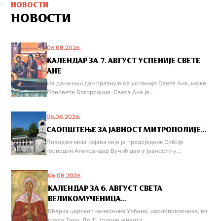
НОВОСТИ
НОВОСТИ
06.08.2026.
КАЛЕНДАР ЗА 7. АВГУСТ УСПЕНИЈЕ СВЕТЕ
АНЕ
На данашњи дан празнује се успеније Свете Ане, мајке
Пресвете Богородице. Света Ана је...
06.08.2026.
САОПШТЕЊЕ ЗА ЈАВНОСТ МИТРОПОЛИЈЕ...
Поводом низа изјава које је предсједник Србије
господин Александар Вучић дао у јавности у...
06.08.2026.
КАЛЕНДАР ЗА 6. АВГУСТ СВЕТА
ВЕЛИКОМУЧЕНИЦА...
Кћерка царског намесника Урбана, идолопоклоника, из
града Тира. До 11. године живота...