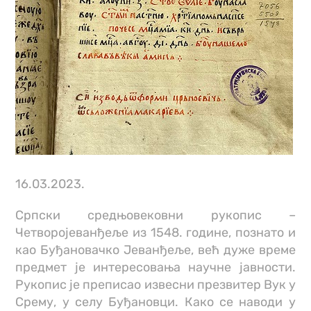
16.03.2023.
Српски средњовековни рукопис –
Четворојеванђеље из 1548. године, познато и
као Буђановачко Јеванђеље, већ дуже време
предмет је интересовања научне јавности.
Рукопис је преписао извесни презвитер Вук у
Срему, у селу Буђановци. Како се наводи у