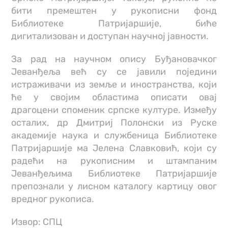
бити премештен у рукописни фонд
Библиотеке Патријаршије, биће
дигитализован и доступан научној јавности.
За рад на научном опису Буђановачког
Јеванђеља већ су се јавили поједини
истраживачи из земље и иностранства, који
ће у својим областима описати овај
драгоцени споменик српске културе. Између
осталих, др Дмитриј Полонски из Руске
академије наука и службеница Библиотеке
Патријаршије ма Јелена Славковић, који су
радећи на рукописним и штампаним
Јеванђељима Библиотеке Патријаршије
препознали у лисном каталогу картицу овог
вредног рукописа.
Извор: СПЦ