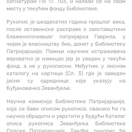
сигнатуром ПII 17. 703, и налази се на свом
месту у текућем фонду Библиотеке.
Рукопис је шездесетих година прошлог века,
после оставинске расправе о заоставштини
блаженопочившег патријарха Гаврила, у
чијем је власништву био, донет у Библиотеку
Патријаршије. Пажњи научних истраживача
вероватно је измицао јер је уведен у текући
фонд, а не у рукописни. Међутим, у лисном
каталогу на картици (Сл. 3) где је заведен
јасне су одреднице које указују на
Буђановачко Јеванђеље.
Научна комисија Библиотеке Патријаршије,
која се бави описом рукописа, свакако ће га
научно обрадити и уврстити у будући Каталог
описа рукописа Јеванђеља Библиотеке
Српске Патријаршије. Такође, рукопис ће