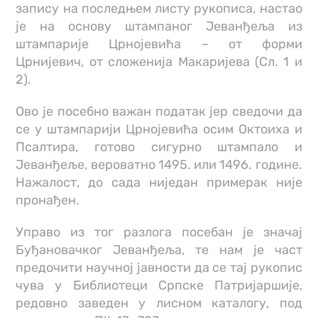
запису на последњем листу рукописа, настао
је на основу штампаног Јеванђеља из
штампарије Црнојевића – от форми
Црнијевич, от сложенија Макаријева (Сл. 1 и
2).
Ово је посебно важан податак јер сведочи да
се у штампарији Црнојевића осим Октоиха и
Псалтира, готово сигурно штампало и
Јеванђеље, вероватно 1495. или 1496. године.
Нажалост, до сада ниједан примерак није
пронађен.
Управо из тог разлога посебан је значај
Буђановачког Јеванђеља, те нам је част
предочити научној јавности да се тај рукопис
чува у Библиотеци Српске Патријаршије,
редовно заведен у лисном каталогу, под