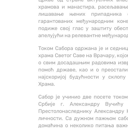
храмова и манастира, расељавање
лишавање њених припадника 
гарантованих међународним кон
подиже свој глас у заштиту обес
апелујући на релевантне међународ
Током Сабора одржана је и седни
храма Светог Саве на Врачару, кој
о свим досадашњим радовима изв
помоћ државе, као и о преостал
најскоријој будућности у склоп
Храма.
Сабор је учинио две посете токо
Србије г. Александру Вучићу
Престолонаследнику Александру 
личности. Са дужном пажњом сабо
домаћина о неколико питања важн