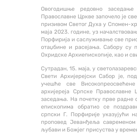
Овогодишње редовно заседање 
Православне Цркве започело је све
призивом Светог Духа у Спомен-хра
маја 2023. године, уз началствова
Порфирија и саслуживање све прис
отаџбине и расејања. Сабору су 
Охридске Архиепископије, као и св
Сутрадан, 15. маја, у светолазарев
Свети Архијерејски Сабор је, п
учешће све Високопреосвећене
архијереја Српске Православне 
заседања. На почетку прве радне 
епископима обратио се поздрав
српски Г. Порфирије указујући 
проповед Јеванђеља савременом
љубави и Божјег присуства у време