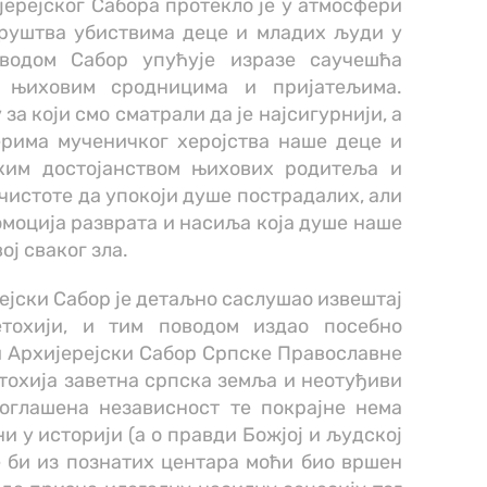
ерејског Сабора протекло је у атмосфери
друштва убиствима деце и младих људи у
водом Сабор упућује изразе саучешћа
 њиховим сродницима и пријатељима.
за који смо сматрали да је најсигурнији, а
ерима мученичког херојства наше деце и
ким достојанством њихових родитеља и
 чистоте да упокоји душе пострадалих, али
моција разврата и насиља која душе наше
ој сваког зла.
ејски Сабор је детаљно саслушао извештај
тохији, и тим поводом издао посебно
 Архијерејски Сабор Српске Православне
тохија заветна српска земља и неотуђиви
оглашена независност те покрајне нема
ни у историји (а о правди Божјој и људској
не би из познатих центара моћи био вршен