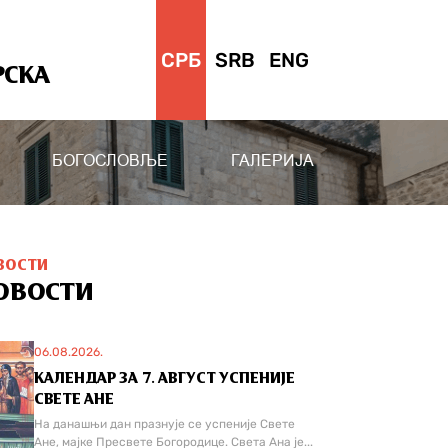
СРБ
SRB
ENG
РСКА
БОГОСЛОВЉЕ
ГАЛЕРИЈА
ВОСТИ
ОВОСТИ
06.08.2026.
КАЛЕНДАР ЗА 7. АВГУСТ УСПЕНИЈЕ
СВЕТЕ АНЕ
На данашњи дан празнује се успеније Свете
Ане, мајке Пресвете Богородице. Света Ана је...