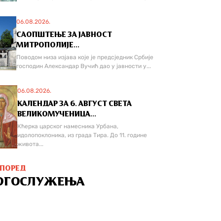
06.08.2026.
САОПШТЕЊЕ ЗА ЈАВНОСТ
МИТРОПОЛИЈЕ...
Поводом низа изјава које је предсједник Србије
господин Александар Вучић дао у јавности у...
06.08.2026.
КАЛЕНДАР ЗА 6. АВГУСТ СВЕТА
ВЕЛИКОМУЧЕНИЦА...
Кћерка царског намесника Урбана,
идолопоклоника, из града Тира. До 11. године
живота...
СПОРЕД
ОГОСЛУЖЕЊА