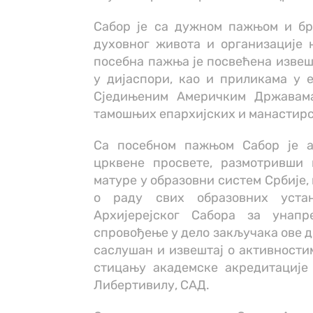
Сабор је са дужном пажњом и бр
духовног живота и организације 
посебна пажња је посвећена извеш
у дијаспори, као и приликама у 
Сједињеним Америчким Државам
тамошњих епархијских и манастирс
Са посебном пажњом Сабор је а
црквене просвете, размотривши
матуре у образовни систем Србије,
о раду свих образовних уста
Архијерејског Сабора за унап
спровођење у дело закључака ове д
саслушан и извештај о активности
стицању академске акредитације 
Либертивилу, САД.