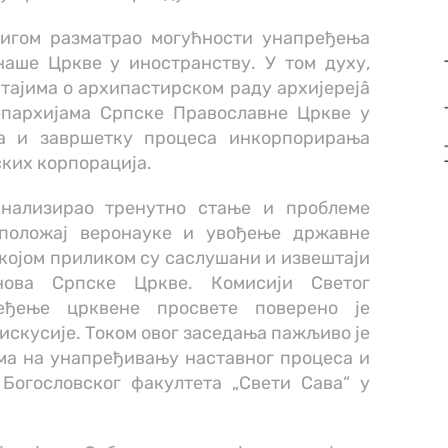
игом разматрао могућности унапређења
наше Цркве у иностранству. У том духу,
тајима о архипастирском раду архијерејâ
епархијама Српске Православне Цркве у
а и завршетку процеса инкорпорирања
ких корпорација.
нализирао тренутно стање и проблеме
 положај веронауке и увођење државне
 којом приликом су саслушани и извештаји
нова Српске Цркве. Комисији Светог
ређење црквене просвете поверено је
искусије. Током овог заседања пажљиво је
ма на унапређивању наставног процеса и
Богословског факултета „Свети Сава“ у