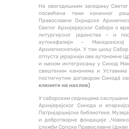
На овогодишњем заседању Светог 
посвећена теми коначног реш
Православне Охридске Архиепис
Светог Архијерејског Сабора о вр
литургијског јединства – и п
аутокефалији – Македонској
Архиепископији. У том циљу Сабор
отпуста јерархији ове аутономне Ц
и њеном интегрисању у Синод Мак
свештеним канонима и Уставима 
постигнутим договором Синодâ св
клкните на наслов)
У саборским седницама саслушани с
Архијерејског Синода и епархијс
Патријаршијске библиотеке, Музеја
и добротворне фондације „Човеко
служби Српске Православне Цркве 