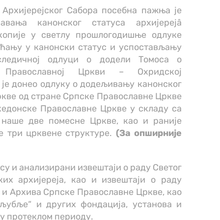
Архијерејског Сабора посебна пажња је
авања канонског статуса архијерејâ
копије у светлу прошлогодишње одлуке
аћању у канонски статус и успостављању
оследичној одлуци о додели Томоса о
 Православној Цркви – Охридској
 је донео одлуку о додељивању канонског
ркве од стране Српске Православне Цркве
едонске Православне Цркве у складу са
наше две помесне Цркве, као и раније
е три црквене структуре.
(За опширније
у и анализирани извештаји о раду Светог
ких архијереја, као и извештаји о раду
 и Архива Српске Православне Цркве, као
љубље“ и других фондација, установа и
у протеклом периоду.