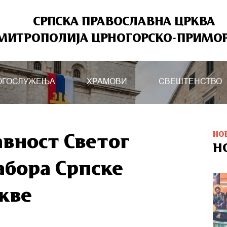
СРПСКА ПРАВОСЛАВНА ЦРКВА
МИТРОПОЛИЈА ЦРНОГОРСКО-ПРИМО
ОГОСЛУЖЕЊА
ХРАМОВИ
СВЕШТЕНСТВО
НО
авност Светог
Н
абора Српске
кве