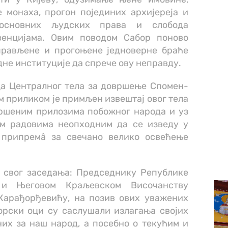
 монаха, прогон појединих архијереја и
основних људских права и слобода
венцијама. Овим поводом Сабор поново
прављене и прогоњене једноверне браће
не институције да спрече ову неправду.
ца Централног тела за довршење Спомен-
ом приликом је примљен извештај овог тела
ршеним прилозима побожног народа и уз
им радовима неопходним да се изведу у
у припремâ за свечано велико освећење
м свог заседања: Председнику Републике
 и Његовом Краљевском Височанству
Карађорђевићу, на позив ових уважених
рски оци су саслушали излагања својих
их за наш народ, а посебно о текућим и