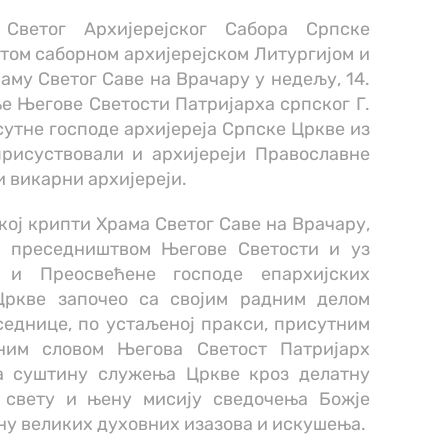
Светог Архијерејског Сабора Српске
том саборном архијерејском Литургијом и
му Светог Саве на Врачару у недељу, 14.
ње Његове Светости Патријарха српског Г.
утне господе архијереја Српске Цркве из
присуствовали и архијереји Православне
и викарни архијереји.
ској крипти Храма Светог Саве на Врачару,
од преседништвом Његове Светости и уз
 и Преосвећене господе епархијских
Цркве започео са својим радним делом
седнице, по устаљеној пракси, присутним
ним словом Његова Светост Патријарх
на суштину служења Цркве кроз делатну
 свету и њену мисију сведочења Божје
ну великих духовних изазова и искушења.