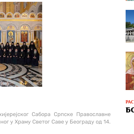
РА
Б
хијерејског Сабора Српске Православне
ог у Храму Светог Саве у Београду од 14.