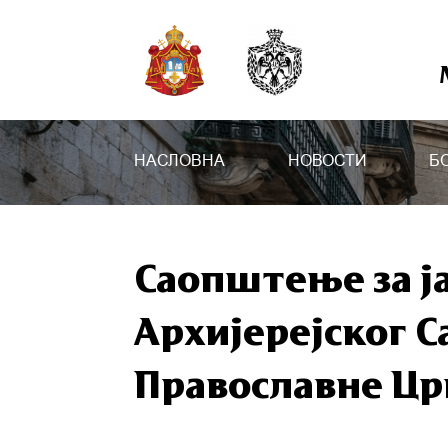
НАСЛОВНА
НОВОСТИ
Б
Саопштење за ј
Архијерејског С
Православне Цр