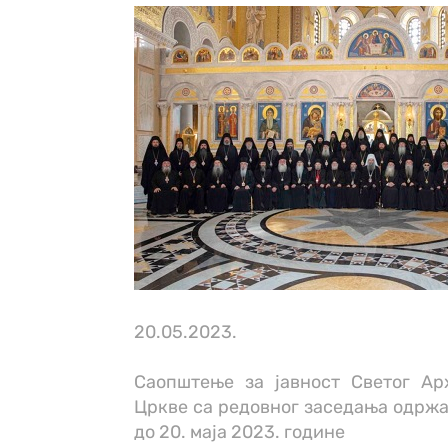
20.05.2023.
Саопштење за јавност Светог Ар
Цркве са редовног заседања одржан
до 20. маја 2023. године