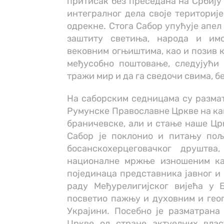
притисак без преседана на Србију 
интегралног дела своје територије
одрекне. Стога Сабор упућује апе
заштиту светиња, народа и им
вековним огњиштима, као и позив 
међусобно поштовање, следујући
тражи мир и да га сведочи свима, бе
На саборским седницама су разма
Румунске Православне Цркве на ка
браничевске, али и стање наше Цр
Сабор је поклонио и питању пољ
босанскохерцеговачког друштва
националне мржње изношеним ка
појединаца представника јавног и 
раду Међурелигијског вијећа у Б
посветио пажњу и духовним и гео
Украјини. Посебно је разматрана
Цркве од стране актуелних влас