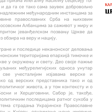
да призна илегалну насилну сецесију тог
КА
 и да га се тако сама заувек добровољно
Ц
л надлежним међународним инстанцама за
овине православних Срба на њиховим
косовским Албанцима за саживот у миру и
 притом јеванђелском позвању Цркве да
з обзира на веру и нацију.
тране и последице неканонског деловања
нонским територијама епархијâ тимочке и
кве у окружењу и свету. Део своје пажње
уљаних међурелигијских односа унутар
, све учесталијим изјавама верске и
ко од верских представника тако и од
политичког живота, а у том контексту и о
осни и Херцеговини. Сабор је, такође,
политичким последицама ратног сукоба у
 тема страдања Украјинске Православне
ти у Кијеву, одузимање њене имовине,