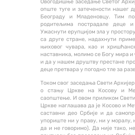
Овогодишње заседање Светог Архиј
опште туге и затечености нашег 
Београду и Младеновцу. Тим по
родитељима пострадале деце и
Ужаснути ерупцијом зла у простору 
са друге стране, надахнути прим
њиховог чувара, као и хришћанс
наставника, молимо се Богу мира и
и да у нашем друштву престане про
деце претвара у погодно тле за разв
Током свог заседања Свети Архијер
о стању Цркве на Косову и Ме
саопштење. И овом приликом Свети
Цркве наглашава да је Косово и Ме
саставни део Србије и да самопр
упориште ни у праву, ни у моралу, 
да и не говоримо). Да није тако, 