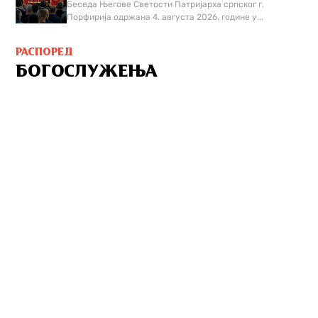
Беседа Његове Светости Патријарха српског г.
Порфирија одржана 4. августа 2026. године у...
РАСПОРЕД
БОГОСЛУЖЕЊА