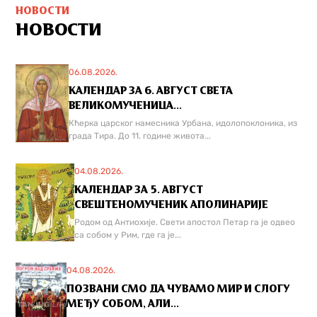
НОВОСТИ
НОВОСТИ
06.08.2026.
КАЛЕНДАР ЗА 6. АВГУСТ СВЕТА
ВЕЛИКОМУЧЕНИЦА...
Кћерка царског намесника Урбана, идолопоклоника, из
града Тира. До 11. године живота...
04.08.2026.
КАЛЕНДАР ЗА 5. АВГУСТ
СВЕШТЕНОМУЧЕНИК АПОЛИНАРИЈЕ
Родом од Антиохије. Свети апостол Петар га је одвео
са собом у Рим, где га је...
04.08.2026.
ПОЗВАНИ СМО ДА ЧУВАМО МИР И СЛОГУ
МЕЂУ СОБОМ, АЛИ...