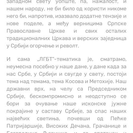
западном свету уопште, па, нажалост, и
нашем народу, не би било од користи никоме
него би, напротив, изазвало додатне тензије и
нове поделе, а међу верницима Српске
Православне Цркве и свих осталих
традиционалних Цркава и верских заједница
у Србији огорчење и револт.
И сама „ЛГБТ”-тематика је, сматрамо,
неумесна посебно у наше дане, у дане када за
нас Србе, у Србији и свугде у свету, постоји
тема над темама, тема Косова и Метохије. Наш
државни врх, на челу са Председником
Србије, бескомпромисно и неодступно се
бори за очување наше исконске јужне
покрајине у саставу Србије, за спас наших
највећих светиња, почевши од Пећке
Патријаршије, Високих Дечана, Грачанице и