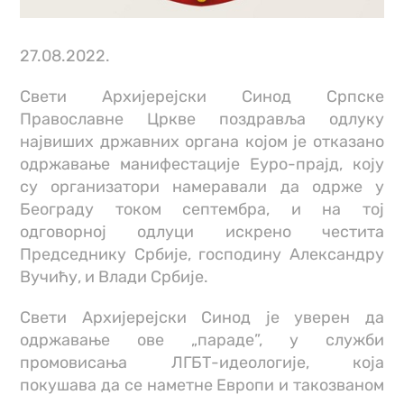
27.08.2022.
Свети Архијерејски Синод Српске
Православне Цркве поздравља одлуку
највиших државних органа којом је отказано
одржавање манифестације Еуро-прајд, коју
су организатори намеравали да одрже у
Београду током септембра, и на тој
одговорној одлуци искрено честита
Председнику Србије, господину Александру
Вучићу, и Влади Србије.
Свети Архијерејски Синод је уверен да
одржавање ове „параде”, у служби
промовисања ЛГБТ-идеологије, која
покушава да се наметне Европи и такозваном