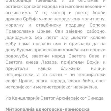
Богородице Љевишке, и за опстанак и
останак српског народа на његовим вековним
огњиштима. У тој часној и светој борби
држава Србија ужива неподељену молитвену,
моралну и отаџбинску подршку Српске
Православне Цркве. Сви заједно, саборно,
једнодушно, без „пете” или „шесте” колоне
међу нама, позвани смо и призвани да на
делу будемо православни хришћани и српски
родољуби, заветни народ Светога Саве и
Светога кнеза Лазара, пријатељи Божји и
пријатељи наших ближњих, ничији
непријатељи, а то значи – ни непријатељи
своје Цркве, свога народа, свога бића, свог
историјског и метаисторијског назначења.
Из Канцеларије Светог Архијерејског Синода
Митрополија црногорско-приморска