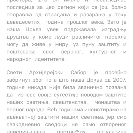
последице за цео регион који се још болно
опоравља од страдања и разарања у току
деведесетих година прошлог века. Зато је
наша Црква увек подржавала изградњу
друштва у коме људи различитог порекла
могу да живе у миру, уз пуну заштиту и
поштовање свог верског, културног и
народног идентитета.
Свети Архијерејски Сабор је посебно
забринут због тога што наша Црква од 2007.
године никада није била званично позвана
да изнесе своје сугестије поводом заштите
наших светиња, свештенства, монаштва и
верног народа. Већ годинама инсистирамо на
адекватној заштити наших светиња, јер смо
свакодневно сведоци не само отвореног
неиспуњавања постојећих регулатива