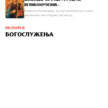
ВЕЛИКОМУЧЕНИК...
Родом из Никомидије, од оца незнабошца и мајке
хришћанке. Као младић, изучио је...
РАСПОРЕД
БОГОСЛУЖЕЊА