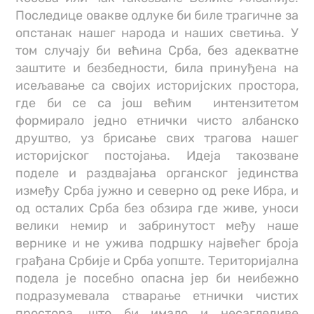
Последице овакве одлуке би биле трагичне за
опстанак нашег народа и наших светиња. У
том случају би већина Срба, без адекватне
заштите и безбедности, била принуђена на
исељавање са својих историјских простора,
где би се са још већим интензитетом
формирало једно етнички чисто албанско
друштво, уз брисање свих трагова нашег
историјског постојања. Идеја такозване
поделе и раздвајања органског јединства
између Срба јужно и северно од реке Ибра, и
од осталих Срба без обзира где живе, уноси
велики немир и забринутост међу наше
вернике и не ужива подршку највећег броја
грађана Србије и Срба уопште. Територијална
подела је посебно опасна јер би неибежно
подразумевала стварање етнички чистих
простора, што би имало и несагледиве