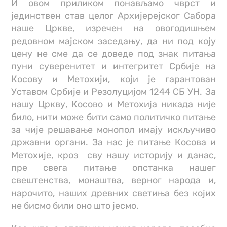
И овом приликом понављамо чврст и
јединствен став целог Архијерејског Сабора
наше Цркве, изречен на овогодишњем
редовном мајском заседању, да ни под коју
цену не сме да се доведе под знак питања
пуни суверенитет и интегритет Србије на
Косову и Метохији, који је гарантован
Уставом Србије и Резолуцијом 1244 СБ УН. За
нашу Цркву, Косово и Метохија никада није
било, нити може бити само политичко питање
за чије решавање монопол имају искључиво
државни органи. За нас је питање Косова и
Метохије, кроз сву нашу историју и данас,
пре свега питање опстанка нашег
свештенства, монаштва, верног народа и,
нарочито, наших древних светиња без којих
не бисмо били оно што јесмо.