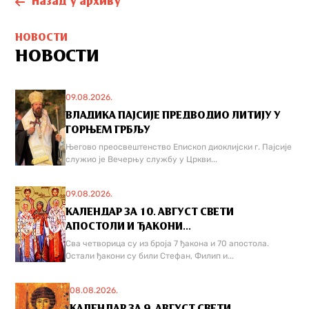
Назад у архиву
НОВОСТИ
НОВОСТИ
09.08.2026.
ВЛАДИКА ПАЈСИЈЕ ПРЕДВОДИО ЛИТИЈУ У
ГОРЊЕМ ГРБЉУ
Његово преосвештенство Епископ диоклијски г. Пајсије
служио је Вечерњу службу у Цркви...
09.08.2026.
КАЛЕНДАР ЗА 10. АВГУСТ СВЕТИ
АПОСТОЛИ И ЂАКОНИ...
Сва четворица су из броја 7 ђакона и 70 апостола.
Остали ђакони су били Стефан, Филип и...
08.08.2026.
КАЛЕНДАР ЗА 9. АВГУСТ СВЕТИ