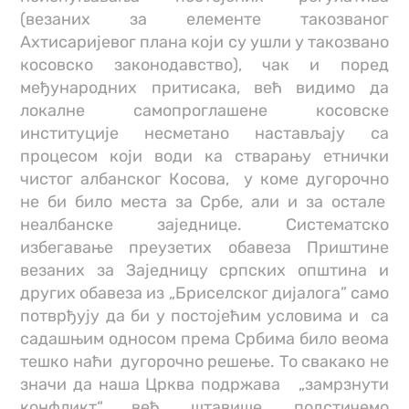
(везаних за елементе такозваног
Ахтисаријевог плана који су ушли у такозвано
косовско законодавство), чак и поред
међународних притисака, већ видимо да
локалне самопроглашене косовске
институције несметано настављају са
процесом који води ка стварању етнички
чистог албанског Косова, у коме дугорочно
не би било места за Србе, али и за остале
неалбанске заједнице. Систематско
избегавање преузетих обавеза Приштине
везаних за Заједницу српских општина и
других обавеза из „Бриселског дијалога” само
потврђују да би у постојећим условима и са
садашњим односом према Србима било веома
тешко наћи дугорочно решење. То свакако не
значи да наша Црква подржава „замрзнути
конфликт“ већ, штавише, подстичемо