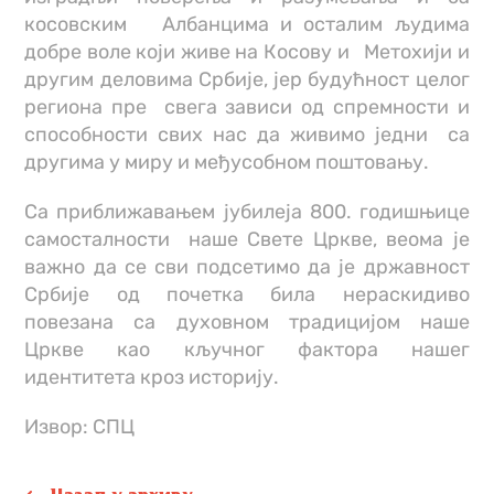
косовским Албанцима и осталим људима
добре воле који живе на Косову и Метохији и
другим деловима Србије, јер будућност целог
региона пре свега зависи од спремности и
способности свих нас да живимо једни са
другима у миру и међусобном поштовању.
Са приближавањем јубилеја 800. годишњице
самосталности наше Свете Цркве, веома је
важно да се сви подсетимо да је државност
Србије од почетка била нераскидиво
повезана са духовном традицијом наше
Цркве као кључног фактора нашег
идентитета кроз историју.
Извор: СПЦ