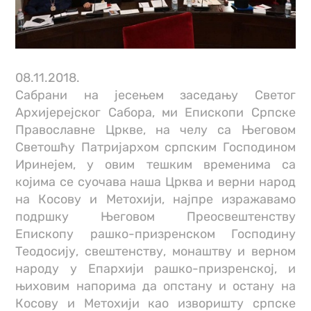
08.11.2018.
Сабрани на јесењем заседању Светог
Архијерејског Сабора, ми Епископи Српске
Православне Цркве, на челу са Његовом
Светошћу Патријархом српским Господином
Иринејем, у овим тешким временима са
којима се суочава наша Црква и верни народ
на Косову и Метохији, најпре изражавамо
подршку Његовом Преосвештенству
Епископу рашко-призренском Господину
Теодосију, свештенству, монаштву и верном
народу у Епархији рашко-призренској, и
њиховим напорима да опстану и остану на
Косову и Метохији као изворишту српске