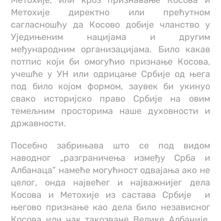
Метохије директно или прећутном
сагласношћу да Косово добије чланство у
Уједињеним нацијама и другим
међународним организацијама. Било какав
потпис који би омогућио признање Косова,
учешће у УН или одрицање Србије од њега
под било којом формом, заувек би укинуо
свако историјско право Србије на овим
темељним просторима наше духовности и
државности.
Посебно забрињава што се под видом
наводног „разграничења између Срба и
Албанаца” намеће могућност одвајања ако не
целог, онда највећег и најважнијег дела
Косова и Метохије из састава Србије и
његово признање као дела било независног
Косова или чак такозване Велике Албаније.