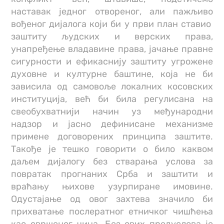
наставак једног отвореног, али пажљиво
вођеног дијалога који би у први план ставио
заштиту људских и верских права,
унапређење владавине права, јачање правне
сигурности и ефикаснију заштиту угрожене
духовне и културне баштине, која не би
зависила од самовоље локалних косовских
институција, већ би била регулисана на
свеобухватнији начин уз међународни
надзор и јасно дефинисане механизме
примене договорених принципа заштите.
Такође је тешко говорити о било каквом
даљем дијалогу без стварања услова за
повратак прогнаних Срба и заштити и
враћању њихове узурпиране имовине.
Одустајање од овог захтева значило би
прихватање послератног етничког чишћења
као свршеног чина. Без ових предуслова је