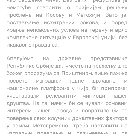
немогуће говорити о трајнијем решењу
проблема на Косову и Метохији. Зато је
постављање исхитрених рокова, и поред
крајње неповољних услова на терену и врло
комплексне ситуације у Европској унији, без
икаквог оправдања.
Апелујемо на државне представнике
Републике Србије да, уместо на тражењу што
бржег споразума са Приштином, више пажње
посвете изградњи једне државне и
националне платформе у чијој би припреми
учествовали релевантни чиниоци нашег
друштва. На тај начин би се чували основни
интереси нашег народа и повратило би се
поверење свих кључних друштвених фактора
у земљи, Истовремено треба наставити на
изградњи поверења и разумевања и са