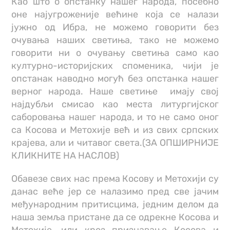
Као што о опстанку нашег народа, посебно
оне најугроженије већине која се налази
јужно од Ибра, не можемо говорити без
очувања наших светиња, тако не можемо
говорити ни о очувању светиња само као
културно-историјских споменика, чији је
опстанак наводно могућ без опстанка нашег
верног народа. Наше светиње имају свој
најдубљи смисао као места литургијског
саборовања нашег народа, и то не само оног
са Косова и Метохије већ и из свих српских
крајева, али и читавог света.(ЗА ОПШИРНИЈЕ
КЛИКНИТЕ НА НАСЛОВ)
Обавезе свих нас према Косову и Метохији су
данас веће јер се налазимо пред све јачим
међународним притисцима, једним делом да
наша земља пристане да се одрекне Косова и
Метохије, или кроз признавање Косова и