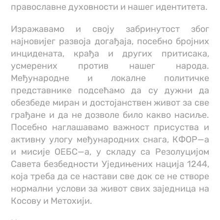
православне духовности и нашег идентитета.
Изражавамо и своју забринутост због
најновијег развоја догађаја, посебно бројних
инцидената, крађа и других притисака,
усмерених против нашег народа.
Међународне и локалне политичке
представнике подсећамо да су дужни да
обезбеде миран и достојанствен живот за све
грађане и да не дозволе било какво насиље.
Посебно наглашавамо важност присуства и
активну улогу међународних снага, КФОР—а
и мисије ОЕБС—а, у складу са Резолуцијом
Савета безбедности Уједињених нација 1244,
која треба да се настави све док се не створе
нормални услови за живот свих заједница на
Косову и Метохији.