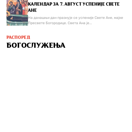
КАЛЕНДАР ЗА 7. АВГУСТ УСПЕНИЈЕ СВЕТЕ
АНЕ
На данашњи дан празнује се успеније Свете Ане, мајке
Пресвете Богородице. Света Ана је...
РАСПОРЕД
БОГОСЛУЖЕЊА