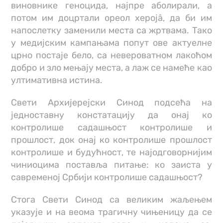
виновнике геноцида, најпре аболирали, а
потом им доцртали ореол херојâ, да би им
напослетку заменили места са жртвама. Тако
у медијским кампањама попут ове актуелне
црно постаје бело, са невероватном лакоћом
добро и зло мењају места, а лаж се намеће као
ултимативна истина.
Свети Архијерејски Синод подсећа на
једноставну констатацију да онај ко
контролише садашњост контролише и
прошлост, док онај ко контролише прошлост
контролише и будућност, те најодговорнијим
чиниоцима поставља питање: ко заиста у
савременој Србији контролише садашњост?
Стога Свети Синод са великим жаљењем
указује и на веома трагичну чињеницу да се