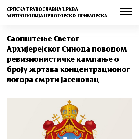
СРПСКА ПРАВОСЛАВНА ЦРКВА
МИТРОПОЛИЈА ЦРНОГОРСКО-ПРИМОРСКА
Саопштење Светог
Архијерејског Синода поводом
ревизионистичке кампање о
броју жртава концентрационог
логора смрти Јасеновац