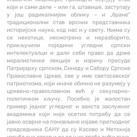
који и сами деле – или га, штавише, заступају
у још радикалнијем облику – и „бране”
традиционални став врсних представника
историјске науке, код нас и у свету. Њима су
се нехотице, несмотрено и неразборито,
прикључили поједини угледни српски
интелектуалци и дали себи право да држе
моралистичке лекције и изричу пресуде
Патријарху српском, Синоду и Сабору Српске
Православне Цркве, све у име светосавског
патриотизма, који иначе обично не разумеју у
црквено-православном већ у секуларно-
политичком кључу. Посебно је жалостан
пример једног угледног и заиста заслужног
академика који није осетио потребу да се
јавно осврне на поновљене изјаве претходног
председника САНУ да су Косово и Метохија