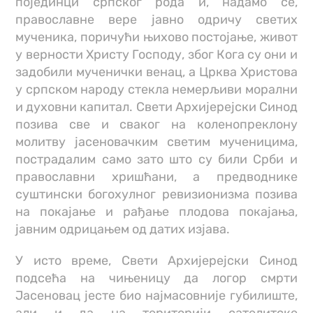
појединци српског рода и, надамо се,
православне вере јавно одричу светих
мученика, поричући њихово постојање, живот
у верности Христу Господу, због Кога су они и
задобили мученички венац, а Црква Христова
у српском народу стекла немерљиви морални
и духовни капитал. Свети Архијерејски Синод
позива све и сваког на коленопреклону
молитву јасеновачким светим мученицима,
пострадалим само зато што су били Срби и
православни хришћани, а предводнике
суштински богохулног ревизионизма позива
на покајање и рађање плодова покајања,
јавним одрицањем од датих изјава.
У исто време, Свети Архијерејски Синод
подсећа на чињеницу да логор смрти
Јасеновац јесте био најмасовније губилиште,