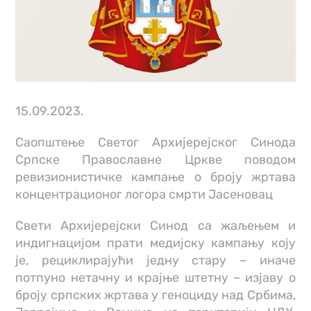
15.09.2023.
Саопштење Светог Архијерејског Синода
Српске Православне Цркве поводом
ревизионистичке кампање о броју жртава
концентрационог логора смрти Јасеновац
Свети Архијерејски Синод са жаљењем и
индигнацијом прати медијску кампању коју
је, рециклираjући једну стару – иначе
потпуно нетачну и крајње штетну – изјаву о
броју српских жртава у геноциду над Србима,