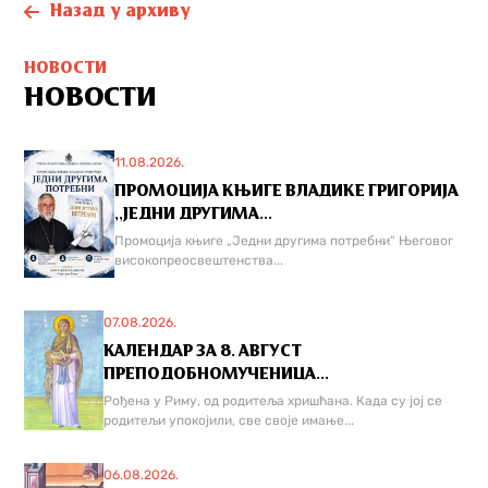
Назад у архиву
НОВОСТИ
НОВОСТИ
11.08.2026.
ПРОМОЦИЈА КЊИГЕ ВЛАДИКЕ ГРИГОРИЈА
,,ЈЕДНИ ДРУГИМА...
Промоција књиге „Једни другима потребни“ Његовог
високопреосвештенства...
07.08.2026.
КАЛЕНДАР ЗА 8. АВГУСТ
ПРЕПОДОБНОМУЧЕНИЦА...
Рођена у Риму, од родитеља хришћана. Када су јој се
родитељи упокојили, све своје имање...
06.08.2026.