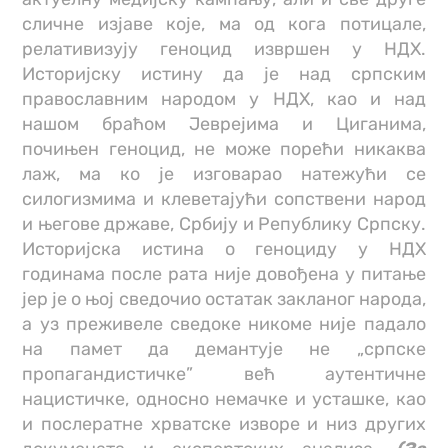
сличне изјаве које, ма од кога потицале,
релативизују геноцид извршен у НДХ.
Историјску истину да је над српским
православним народом у НДХ, као и над
нашом браћом Јеврејима и Циганима,
почињен геноцид, не може порећи никаква
лаж, ма ко је изговарао натежући се
силогизмима и клеветајући сопствени народ
и његове државе, Србију и Републику Српску.
Историјска истина о геноциду у НДХ
годинама после рата није довођена у питање
јер је о њој сведочио остатак закланог народа,
а уз преживеле сведоке никоме није падало
на памет да демантује не „српске
пропагандистичке” већ аутентичне
нацистичке, односно немачке и усташке, као
и послератне хрватске изворе и низ других