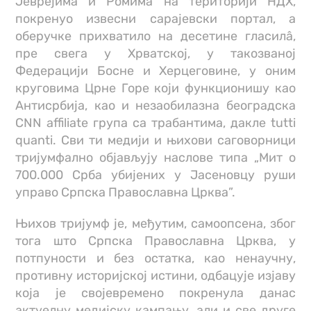
Јеврејима и Ромима на територији НДХ,
покренуо извесни сарајевски портал, а
оберучке прихватило на десетине гласилâ,
пре свега у Хрватској, у такозваној
Федерацији Босне и Херцеговине, у оним
круговима Црне Горе који функционишу као
Антисрбија, као и незаобилазна београдска
CNN affiliate група са трабантима, дакле tutti
quanti. Сви ти медији и њихови саговорници
тријумфално објављују наслове типа „Мит о
700.000 Срба убијених у Јасеновцу руши
управо Српска Православна Црква”.
Њихов тријумф је, међутим, самоопсена, због
тога што Српска Православна Црква, у
потпуности и без остатка, као ненаучну,
противну историјској истини, одбацује изјаву
која је својевремено покренула данас
актуелну медијску кампању, али и све друге