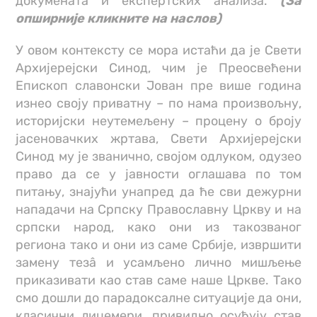
докумената и експертских анализа.
(За
опширније кликните на наслов)
У овом контексту се мора истаћи да је Свети
Архијерејски Синод, чим је Преосвећени
Епископ славонски Јован пре више година
изнео своју приватну – по нама произвољну,
историјски неутемељену – процену о броју
јасеновачких жртава, Свети Архијерејски
Синод му је званично, својом одлуком, одузео
право да се у јавности оглашава по том
питању, знајући унапред да ће сви дежурни
нападачи на Српску Православну Цркву и на
српски народ, како они из такозваног
региона тако и они из саме Србије, извршити
замену тезâ и усамљено лично мишљење
приказивати као став саме наше Цркве. Тако
смо дошли до парадоксалне ситуације да они,
класични лицемери, привидно осуђују став