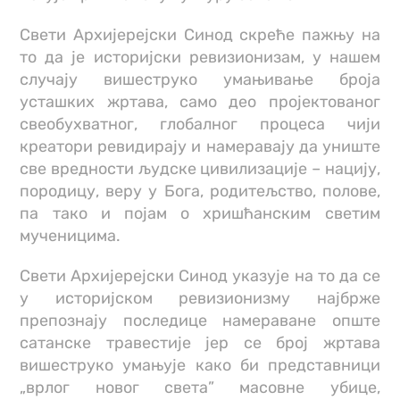
Свети Архијерејски Синод скреће пажњу на
то да је историјски ревизионизам, у нашем
случају вишеструко умањивање броја
усташких жртава, само део пројектованог
свеобухватног, глобалног процеса чији
креатори ревидирају и намеравају да униште
све вредности људске цивилизације – нацију,
породицу, веру у Бога, родитељство, полове,
па тако и појам о хришћанским светим
мученицима.
Свети Архијерејски Синод указује на то да се
у историјском ревизионизму најбрже
препознају последице намераване опште
сатанске травестије јер се број жртава
вишеструко умањује како би представници
„врлог новог света” масовне убице,