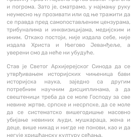
и погрома. Зато је, сматрамо, у најмању руку
неумесно њу прозивати или од ње тражити да
се правда пред самопостављеним цензурама,
трибуналима и инквизицијама, медијским и
иним. Откако постоји, није издала себе, није
издала Христа и Његово Јеванђеље, а
уверени смо да неће ни убудуће.
Став је Светог Архијерејског Синода да се
утврђивањем историјских чињеница бави
историјска наука, заједно са другим
потребним научним дисциплинама, а да
свештеници треба да се моле Господу за све
невине жртве, српске и несрпске, да се моле
да се систематско вишегодишње масовно
убијање невиних људи, мушкараца, жена и
деце, више никад и нигде не понови, као и да
негује хришћанску културу сећања.