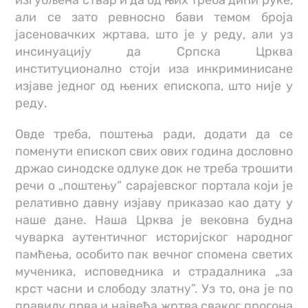
изгубљена ствар и да од њих треба дићи руке,
али се зато ревносно бави темом броја
јасеновачких жртава, што је у реду, али уз
инсинуацију да Српска Црква
институционално стоји иза инкриминисане
изјаве једног од њених епископа, што није у
реду.
Овде треба, поштења ради, додати да се
поменути епископ свих ових година дословно
држао синодске одлуке док не треба трошити
речи о „поштењу” сарајевског портала који је
релативно давну изјаву приказао као дату у
наше дане. Наша Црква је вековна будна
чуварка аутентичног историјског народног
памћења, особито пак вечног спомена светих
мученика, исповедника и страдалника „за
крст часни и слободу златну”. Уз то, она је по
правилу прва и највећа жртва сваког прогона