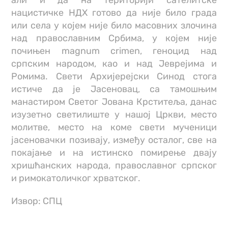
али и да на територији сателитске
нацистичке НДХ готово да није било града
или села у којем није било масовних злочина
над православним Србима, у којем није
почињен magnum crimen, геноцид над
српским народом, као и над Јеврејима и
Ромима. Свети Архијерејски Синод стога
истиче да је Јасеновац, са тамошњим
манастиром Светог Јована Крститеља, данас
изузетно светилиште у нашој Цркви, место
молитве, место на коме свети мученици
јасеновачки позивају, између осталог, све на
покајање и на истинско помирење двају
хришћанских народа, православног српског
и римокатоличког хрватског.
Извор: СПЦ