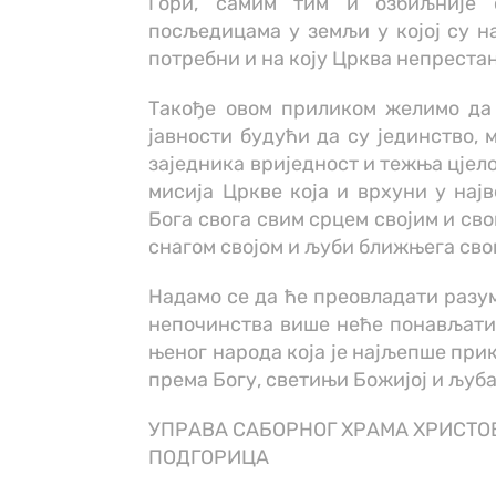
Гори, самим тим и озбиљније 
посљедицама у земљи у којој су на
потребни и на коју Црква непрестан
Такође овом приликом желимо да 
јавности будући да су јединство, 
заједника вриједност и тежња цјел
мисија Цркве која и врхуни у најв
Бога свога свим срцем својим и св
снагом својом и љуби ближњега свог
Надамо се да ће преовладати разум
непочинства више неће понављати 
њеног народа која је најљепше при
према Богу, светињи Божијој и љуб
УПРАВА САБОРНОГ ХРАМА ХРИСТО
ПОДГОРИЦА