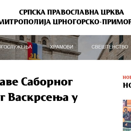
СРПСКА ПРАВОСЛАВНА ЦРКВА
МИТРОПОЛИЈА ЦРНОГОРСКО-ПРИМО
ОГОСЛУЖЕЊА
ХРАМОВИ
СВЕШТЕНСТВО
НО
аве Саборног
Н
г Васкрсења у