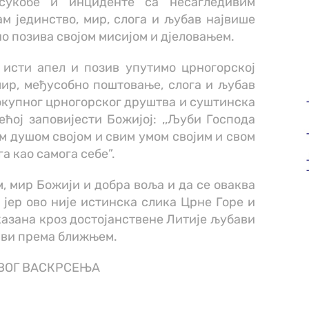
сукобе и инциденте са несагледивим
м јединство, мир, слога и љубав највише
о позива својом мисијом и дјеловањем.
исти апел и позив упутимо црногорској
мир, међусобно поштовање, слога и љубав
окупног црногорског друштва и суштинска
ећој заповијести Божијој: ,,Љуби Господа
ом душом својом и свим умом својим и свом
а као самога себе”.
, мир Божији и добра воља и да се оваква
јер ово није истинска слика Црне Горе и
казана кроз достојанствене Литије љубави
ави према ближњем.
ВОГ ВАСКРСЕЊА