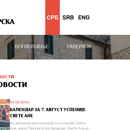
СРБ
SRB
ENG
РСКА
БОГОСЛОВЉЕ
ГАЛЕРИЈА
ВОСТИ
ОВОСТИ
06.08.2026.
КАЛЕНДАР ЗА 7. АВГУСТ УСПЕНИЈЕ
СВЕТЕ АНЕ
На данашњи дан празнује се успеније Свете
Ане, мајке Пресвете Богородице. Света Ана је...