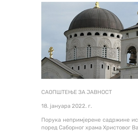
САОПШТЕЊЕ ЗА ЈАВНОСТ
18. јануара 2022. г.
Порука непримјерене садржине ис
поред Саборног храма Христовог В