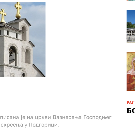
РА
Б
писана је на цркви Вазнесења Господњег
аскрсења у Подгорици.