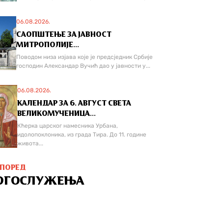
06.08.2026.
САОПШТЕЊЕ ЗА ЈАВНОСТ
МИТРОПОЛИЈЕ...
Поводом низа изјава које је предсједник Србије
господин Александар Вучић дао у јавности у...
06.08.2026.
КАЛЕНДАР ЗА 6. АВГУСТ СВЕТА
ВЕЛИКОМУЧЕНИЦА...
Кћерка царског намесника Урбана,
идолопоклоника, из града Тира. До 11. године
живота...
СПОРЕД
ОГОСЛУЖЕЊА