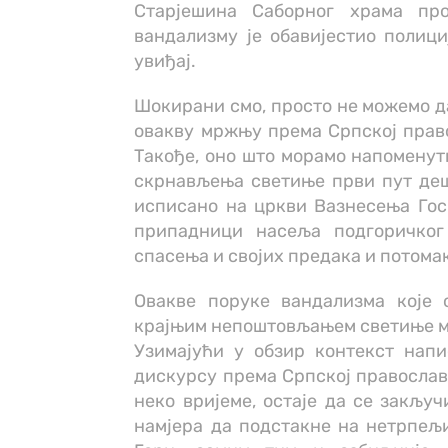
Старјешина Саборног храма про
вандализму је обавијестио полици
увиђај.
Шокирани смо, просто не можемо да
овакву мржњу према Српској право
Такође, оно што морамо напоменути
скрнављења светиње први пут деш
исписано на цркви Вазнесења Госп
припадници насеља подгоричко
спасења и својих предака и потома
Овакве поруке вандализма које
крајњим непоштовљањем светиње мо
Узимајући у обзир контекст напи
дискурсу према Српској православн
неко вријеме, остаје да се закључ
намјера да подстакне на нетрпељи