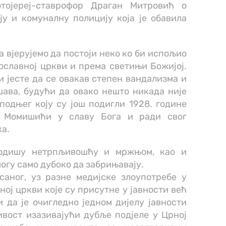
тојереј-ставрофор Драган Митровић о
ју и комуналну полицију која је обавила
 вјерујемо да постоји неко ко би испољио
славној цркви и према светињи Божијој.
 јесте да се овакав степен вандализма и
ава, будући да овако нешто никада није
одњег коју су још подигли 1928. године
г Момишићи у славу Бога и ради свог
ка.
 одишу нетрпљивошћу и мржњом, као и
гу само дубоко да забрињавају.
саног, уз разне медијске злоупотребе у
ој цркви које су присутне у јавности већ
и да је очигледно једном дијелу јавности
вост изазивајући дубље подјеле у Црној