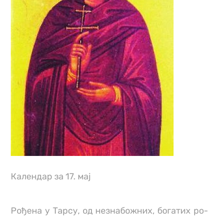
Календар за 17. мај
Ро­ђе­на у Тар­су, од не­зна­бо­жних, бо­га­тих ро­