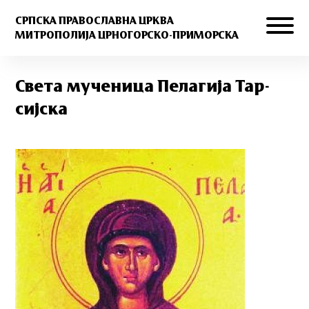
СРПСКА ПРАВОСЛАВНА ЦРКВА
МИТРОПОЛИЈА ЦРНОГОРСКО-ПРИМОРСКА
Све­та му­че­ни­ца Пе­ла­ги­ја Тар­
сиј­ска