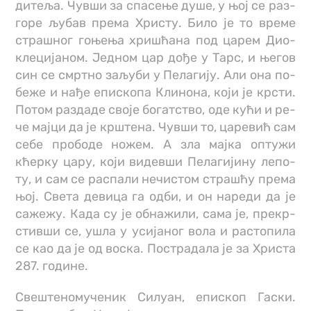
ди­те­ља. Чув­ши за спа­се­ње ду­ше, у њој се раз­
го­ре љу­бав пре­ма Хри­сту. Би­ло је то вре­ме
стра­шног го­ње­ња хри­шћа­на под ца­рем Ди­о­
кле­ци­ја­ном. Јед­ном цар до­ђе у Тарс, и ње­гов
син се смрт­но за­љу­би у Пе­ла­ги­ју. Али она по­
бе­же и на­ђе епи­ско­па Кли­но­на, ко­ји је кр­сти.
По­том раз­да­де сво­је бо­гат­ство, оде ку­ћи и ре­
че мај­ци да је кр­ште­на. Чув­ши то, ца­ре­вић сам
се­бе про­бо­де но­жем. А зла мај­ка оп­ту­жи
кћер­ку ца­ру, ко­ји ви­дев­ши Пе­ла­ги­ји­ну ле­по­
ту, и сам се рас­па­ли не­чи­стом стра­шћу пре­ма
њој. Све­та де­ви­ца га од­би, и он на­ре­ди да је
са­же­жу. Ка­да су је об­на­жи­ли, са­ма је, пре­кр­
стив­ши се, ушла у уси­ја­ног во­ла и рас­то­пи­ла
се као да је од во­ска. По­стра­да­ла је за Хри­ста
287. го­ди­не.
Свештеномученик Силуан, епископ Гаски.