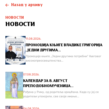
Назад у архиву
НОВОСТИ
НОВОСТИ
11.08.2026.
ПРОМОЦИЈА КЊИГЕ ВЛАДИКЕ ГРИГОРИЈА
,,ЈЕДНИ ДРУГИМА...
Промоција књиге „Једни другима потребни“ Његовог
високопреосвештенства...
07.08.2026.
КАЛЕНДАР ЗА 8. АВГУСТ
ПРЕПОДОБНОМУЧЕНИЦА...
Рођена у Риму, од родитеља хришћана. Када су јој се
родитељи упокојили, све своје имање...
06.08.2026.