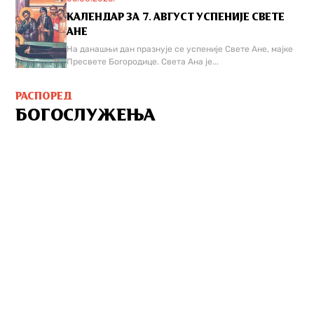
КАЛЕНДАР ЗА 7. АВГУСТ УСПЕНИЈЕ СВЕТЕ
АНЕ
На данашњи дан празнује се успеније Свете Ане, мајке
Пресвете Богородице. Света Ана је...
РАСПОРЕД
БОГОСЛУЖЕЊА