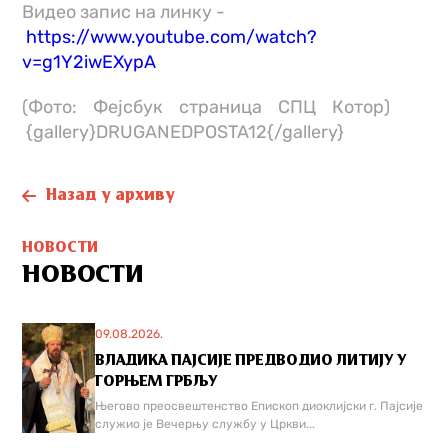
Видео запис на линку -
https://www.youtube.com/watch?
v=g1Y2iwEXypA
(Фото: Фејсбук страница СПЦ Котор)
{gallery}DRUGANEDPOSTA12{/gallery}
Назад у архиву
НОВОСТИ
НОВОСТИ
09.08.2026.
ВЛАДИКА ПАЈСИЈЕ ПРЕДВОДИО ЛИТИЈУ У
ГОРЊЕМ ГРБЉУ
Његово преосвештенство Епископ диоклијски г. Пајсије
служио је Вечерњу службу у Цркви...