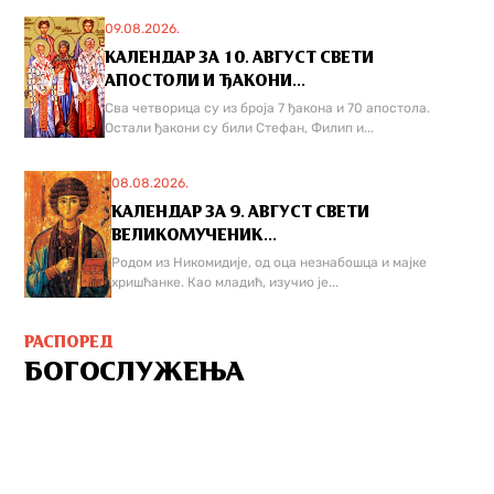
09.08.2026.
КАЛЕНДАР ЗА 10. АВГУСТ СВЕТИ
АПОСТОЛИ И ЂАКОНИ...
Сва четворица су из броја 7 ђакона и 70 апостола.
Остали ђакони су били Стефан, Филип и...
08.08.2026.
КАЛЕНДАР ЗА 9. АВГУСТ СВЕТИ
ВЕЛИКОМУЧЕНИК...
Родом из Никомидије, од оца незнабошца и мајке
хришћанке. Као младић, изучио је...
РАСПОРЕД
БОГОСЛУЖЕЊА