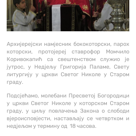
Архијерејски намјесник бококоторски, парох
которски, протојереј ставрофор Момчило
Коривокапић са свештенством служио је
јутрос, у Недјељу Григорија Паламе, Свету
литургију у цркви Светог Николе у Старом
граду.
Подсјећамо, молебани Пресветој Богородици
у цркви Светог Николе у которском Старом
граду, у циљу повлачења Закона о слободи
вјероисповјести, настављају се четвртком и
недјељом у термину од 18 часова.