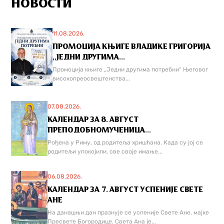
НОВОСТИ
11.08.2026.
ПРОМОЦИЈА КЊИГЕ ВЛАДИКЕ ГРИГОРИЈА
,,ЈЕДНИ ДРУГИМА...
Промоција књиге „Једни другима потребни“ Његовог
високопреосвештенства...
07.08.2026.
КАЛЕНДАР ЗА 8. АВГУСТ
ПРЕПОДОБНОМУЧЕНИЦА...
Рођена у Риму, од родитеља хришћана. Када су јој се
родитељи упокојили, све своје имање...
06.08.2026.
КАЛЕНДАР ЗА 7. АВГУСТ УСПЕНИЈЕ СВЕТЕ
АНЕ
На данашњи дан празнује се успеније Свете Ане, мајке
Пресвете Богородице. Света Ана је...