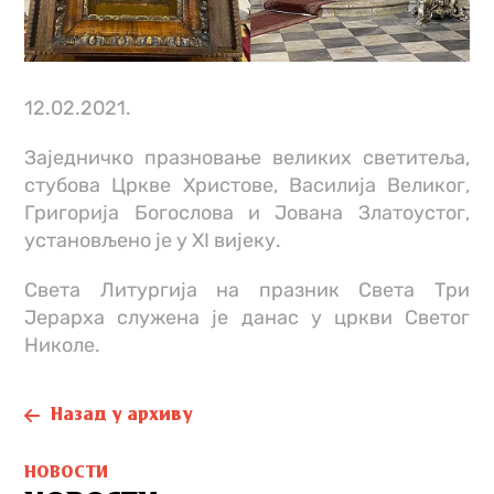
12.02.2021.
Заједничко празновање великих светитеља,
стубова Цркве Христове, Василија Великог,
Григорија Богослова и Јована Златоустог,
установљено је у XI вијеку.
Света Литургија на празник Света Три
Јерарха служена је данас у цркви Светог
Николе.
Назад у архиву
НОВОСТИ