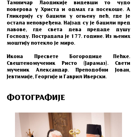
Тамничар Лаодикије видевши то чудо
поверова у Христа и одмах га посекоше. А
Гликерију су бацили у огњену пећ, где је
остала неповређена. Најзад су је бацили пред
лавове, где света дева предаде душу
Господу. Пострадала је 177. године. Из њених
моштију потекло је миро.
Икона Пресвете Богородице Пећке.
Свештеномученик Ристо (Јарамаз). Свети
мученик Александар. Преподобни Јован,
Јевтимије, Георгије и Гаврил Иверски.
ФОТОГРАФИЈЕ