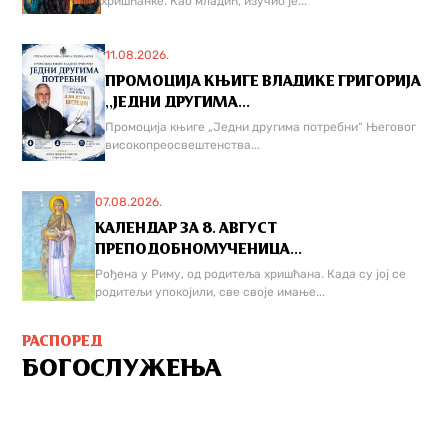
хришћанке. Као младић, изучио је...
11.08.2026.
ПРОМОЦИЈА КЊИГЕ ВЛАДИКЕ ГРИГОРИЈА
,,ЈЕДНИ ДРУГИМА...
Промоција књиге „Једни другима потребни“ Његовог
високопреосвештенства...
07.08.2026.
КАЛЕНДАР ЗА 8. АВГУСТ
ПРЕПОДОБНОМУЧЕНИЦА...
Рођена у Риму, од родитеља хришћана. Када су јој се
родитељи упокојили, све своје имање...
РАСПОРЕД
БОГОСЛУЖЕЊА