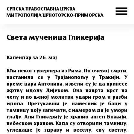
СРПСКА ПРАВОСЛАВНА ЦРКВА
МИТРОПОЛИЈА ЦРНОГОРСКО-ПРИМОРСКА
Света мученица Гликерија
Календар за 26. мај
Кћи неког гувернера из Рима. По очевој смрти,
настанила се у Трајанопољу у Тракији. У
време цара Антонина, извели су је да принесе
жртву идолу Дијевом. Она нацрта крст на
челу и по њеној молитви удари гром и разби
идола. Претукавши је, намесник је баци у
тамницу коју запечати, с намером да је умори
глађу. Али Гликерију је хранио ангел Божији,
небеском храном. Када су отворили тамницу,
угледаше је здраву и веселу, сву светлу.