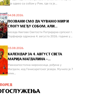
је одвео са собом у Рим, где га је...
04.08.2026.
ПОЗВАНИ СМО ДА ЧУВАМО МИР И
СЛОГУ МЕЂУ СОБОМ, АЛИ...
Беседа Његове Светости Патријарха српског г.
Порфирија одржана 4. августа 2026. године у...
03.08.2026.
КАЛЕНДАР ЗА 4. АВГУСТ СВЕТА
МАРИЈА МАГДАЛИНА –...
Равноапостолна мироносица, рођена у
Магдали, код Генисаретског језера. Мучилo је 7
злих...
СПОРЕД
ОГОСЛУЖЕЊА