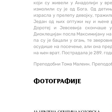
који су живели у Анадолији у вр
измолили су је од Бога. Од детињ
израсла у прелепу девојку, тражили
Један од њих оптужи њу и њене 
Доротеј и Јевсевија скончаше 
Диоклецијан посла Максимијану на 
па су је бацали у огањ, те зверови
осудише на посечење, али она пред
на њен врат. Пострадала је 289. го
Преподобни Тома Малеин. Преподоб
ФОТОГРАФИЈЕ