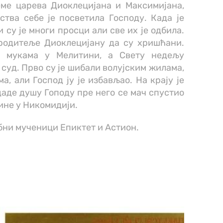
еме царева Диоклецијана и Максимијана,
ства себе је посветила Господу. Када је
 су је многи просци али све их је одбила.
родитеље Диоклецијану да су хришћани.
у мукама у Мелитини, а Свету недељу
суд. Прво су је шибали волујским жилама,
ма, али Господ ју је избављао. На крају је
аде душу Гоподу пре него се мач спустио
дине у Никомидији.
ни мученици Епиктет и Астион.