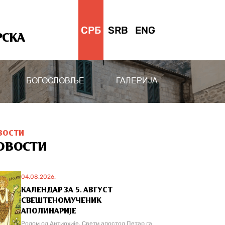
СРБ
SRB
ENG
РСКА
БОГОСЛОВЉЕ
ГАЛЕРИЈА
ВОСТИ
ОВОСТИ
04.08.2026.
КАЛЕНДАР ЗА 5. АВГУСТ
СВЕШТЕНОМУЧЕНИК
АПОЛИНАРИЈЕ
Родом од Антиохије. Свети апостол Петар га