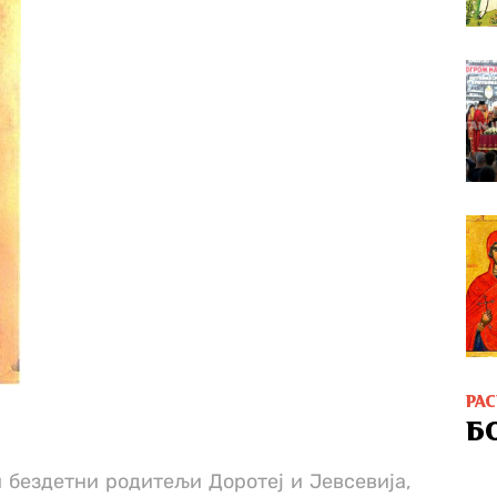
РА
Б
 бездетни родитељи Доротеј и Јевсевија,