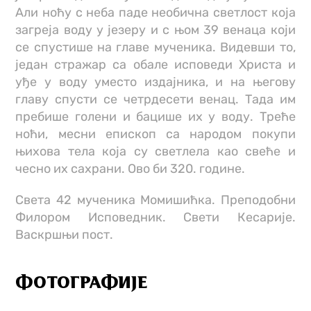
Али ноћу с неба паде необична светлост која
загреја воду у језеру и с њом 39 венаца који
се спустише на главе мученика. Видевши то,
један стражар са обале исповеди Христа и
уђе у воду уместо издајника, и на његову
главу спусти се четрдесети венац. Тада им
пребише голени и бацише их у воду. Треће
ноћи, месни епископ са народом покупи
њихова тела која су светлела као свеће и
чесно их сахрани. Ово би 320. године.
Света 42 мученика Момишићка. Преподобни
Филором Исповедник. Свети Кесарије.
Васкршњи пост.
ФОТОГРАФИЈЕ