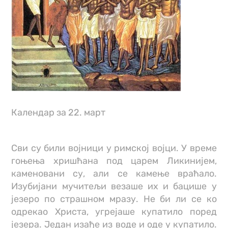
Календар за 22. март
Сви су били војници у римској војци. У време
гоњења хришћана под царем Ликинијем,
каменовани су, али се камење враћало.
Изубијани мучитељи везаше их и бацише у
језеро по страшном мразу. Не би ли се ко
одрекао Христа, угрејаше купатило поред
језера. Један изађе из воде и оде у купатило.