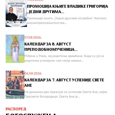
ПРОМОЦИЈА КЊИГЕ ВЛАДИКЕ ГРИГОРИЈА
,,ЈЕДНИ ДРУГИМА...
Промоција књиге „Једни другима потребни“ Његовог
високопреосвештенства...
07.08.2026.
КАЛЕНДАР ЗА 8. АВГУСТ
ПРЕПОДОБНОМУЧЕНИЦА...
Рођена у Риму, од родитеља хришћана. Када су јој се
родитељи упокојили, све своје имање...
06.08.2026.
КАЛЕНДАР ЗА 7. АВГУСТ УСПЕНИЈЕ СВЕТЕ
АНЕ
На данашњи дан празнује се успеније Свете Ане, мајке
Пресвете Богородице. Света Ана је...
РАСПОРЕД