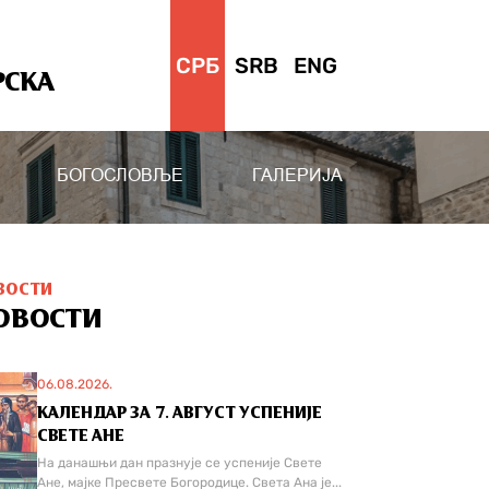
СРБ
SRB
ENG
РСКА
БОГОСЛОВЉЕ
ГАЛЕРИЈА
ВОСТИ
ОВОСТИ
06.08.2026.
КАЛЕНДАР ЗА 7. АВГУСТ УСПЕНИЈЕ
СВЕТЕ АНЕ
На данашњи дан празнује се успеније Свете
Ане, мајке Пресвете Богородице. Света Ана је...