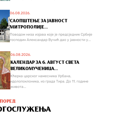
06.08.2026.
САОПШТЕЊЕ ЗА ЈАВНОСТ
МИТРОПОЛИЈЕ...
Поводом низа изјава које је предсједник Србије
господин Александар Вучић дао у јавности у...
06.08.2026.
КАЛЕНДАР ЗА 6. АВГУСТ СВЕТА
ВЕЛИКОМУЧЕНИЦА...
Кћерка царског намесника Урбана,
идолопоклоника, из града Тира. До 11. године
живота...
СПОРЕД
ОГОСЛУЖЕЊА