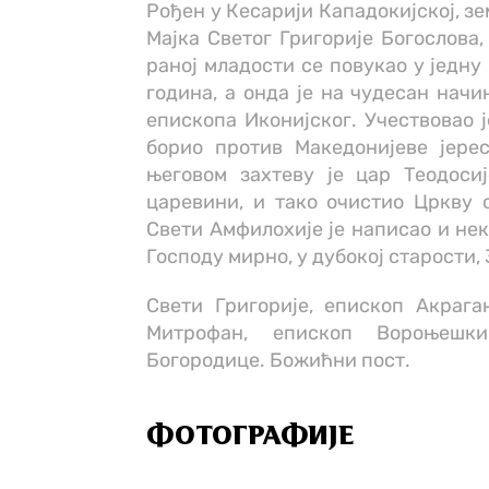
Рођен у Кесарији Кападокијској, з
Мајка Светог Григорије Богослова,
раној младости се повукао у једну
година, а онда је на чудесан начи
епископа Иконијског. Учествовао ј
борио против Македонијеве јерес
његовом захтеву је цар Теодоси
царевини, и тако очистио Цркву о
Свети Амфилохије је написао и нек
Господу мирно, у дубокој старости, 
Свети Григорије, епископ Акрага
Митрофан, епископ Вороњешки
Богородице. Божићни пост.
ФОТОГРАФИЈЕ