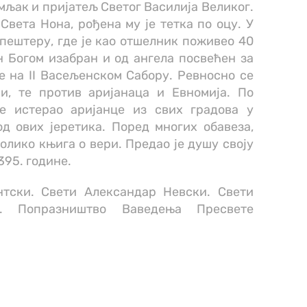
емљак и пријатељ Светог Василија Великог.
 Света Нона, рођена му је тетка по оцу. У
 пештеру, где је као отшелник поживео 40
н Богом изабран и од ангела посвећен за
е на II Васељенском Сабору. Ревносно се
и, те против аријанаца и Евномија. По
је истерао аријанце из свих градова у
д ових јеретика. Поред многих обавеза,
олико књига о вери. Предао је душу своју
395. године.
нтски. Свети Александар Невски. Свети
. Попразништво Ваведења Пресвете