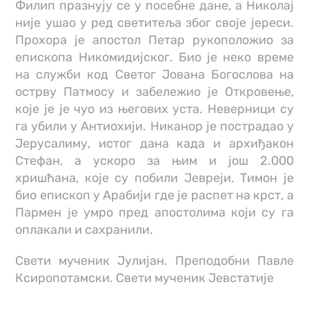
Филип празнују се у посебне дане, а Николај
није ушао у ред светитеља због своје јереси.
Прохора је апостол Петар рукоположио за
епископа Никомидијског. Био је неко време
на служби код Светог Јована Богослова на
острву Патмосу и забележио је Откровење,
које је је чуо из његових уста. Неверници су
га убили у Антиохији. Никанор је пострадао у
Јерусалиму, истог дана када и архиђакон
Стефан, а ускоро за њим и још 2.000
хришћана, које су побили Јевреји. Тимон је
био епископ у Арабији где је распет на крст, а
Пармен је умро пред апостолима који су га
оплакали и сахранили.
Свети мученик Јулијан. Преподобни Павле
Ксиропотамски. Свети мученик Јевстатије