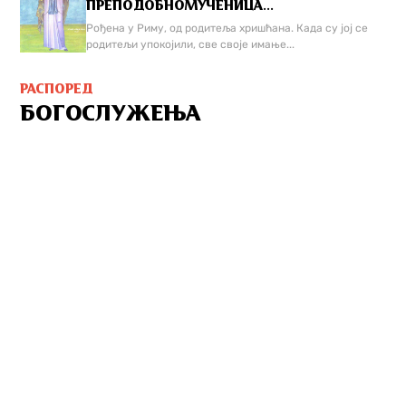
ПРЕПОДОБНОМУЧЕНИЦА...
Рођена у Риму, од родитеља хришћана. Када су јој се
родитељи упокојили, све своје имање...
РАСПОРЕД
БОГОСЛУЖЕЊА