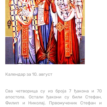
Календар за 10. август
Сва четворица су из броја 7 ђакона и 70
апостола. Остали ђакони су били Стефан,
Филип и Николај. Првомученик Стефан и