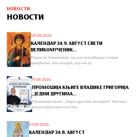
НОВОСТИ
НОВОСТИ
08.08.2026.
КАЛЕНДАР ЗА 9. АВГУСТ СВЕТИ
ВЕЛИКОМУЧЕНИК...
Родом из Никомидије, од оца незнабошца и мајке
хришћанке. Као младић, изучио је...
11.08.2026.
ПРОМОЦИЈА КЊИГЕ ВЛАДИКЕ ГРИГОРИЈА
,,ЈЕДНИ ДРУГИМА...
Промоција књиге „Једни другима потребни“ Његовог
високопреосвештенства...
07.08.2026.
КАЛЕНДАР ЗА 8. АВГУСТ