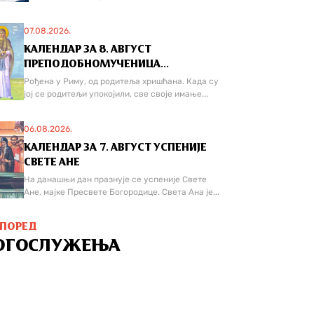
07.08.2026.
КАЛЕНДАР ЗА 8. АВГУСТ
ПРЕПОДОБНОМУЧЕНИЦА...
Рођена у Риму, од родитеља хришћана. Када су
јој се родитељи упокојили, све своје имање...
06.08.2026.
КАЛЕНДАР ЗА 7. АВГУСТ УСПЕНИЈЕ
СВЕТЕ АНЕ
На данашњи дан празнује се успеније Свете
Ане, мајке Пресвете Богородице. Света Ана је...
СПОРЕД
ОГОСЛУЖЕЊА