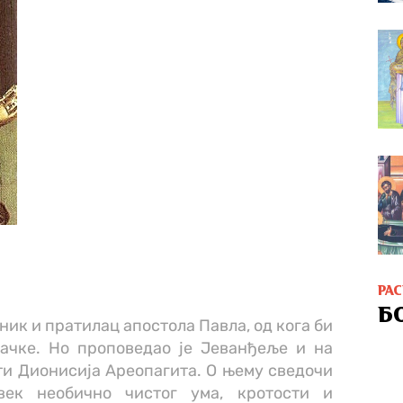
РА
Б
ик и пратилац апостола Павла, од кога би
ачке. Но проповедао је Јеванђеље и на
ети Дионисија Ареопагита. О њему сведочи
век необично чистог ума, кротости и