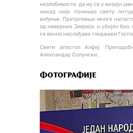
незлобивости; да му се у визији јав
никад није почињао свету литур
виђење. Претрпевши многе напасти 
од неверних Јевреја, и убијен био
се вечно наслађава гледањем Госпо
Свети апостол Алфеј. Преподоб
Александар Солунски.
ФОТОГРАФИЈЕ