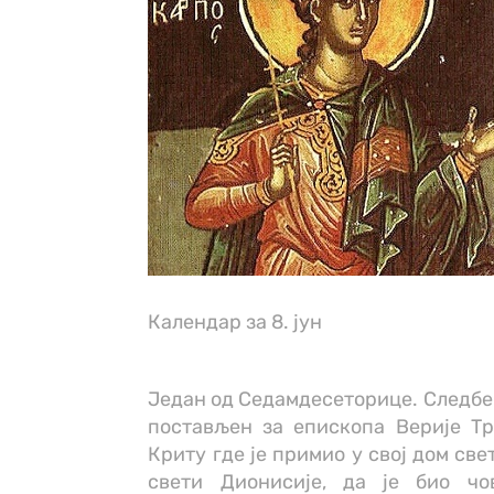
Календар за 8. јун
Један од Седамдесеторице. Следбен
постављен за епископа Верије Тр
Криту где је примио у свој дом св
свети Дионисије, да је био чо