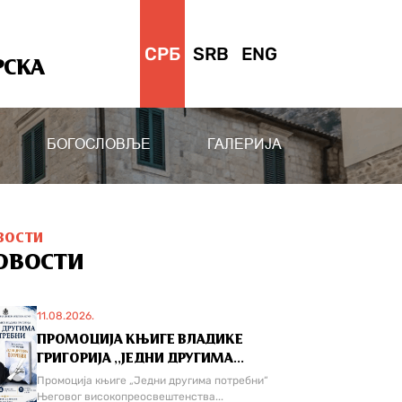
СРБ
SRB
ENG
РСКА
БОГОСЛОВЉЕ
ГАЛЕРИЈА
ВОСТИ
ОВОСТИ
11.08.2026.
ПРОМОЦИЈА КЊИГЕ ВЛАДИКЕ
ГРИГОРИЈА ,,ЈЕДНИ ДРУГИМА...
Промоција књиге „Једни другима потребни“
Његовог високопреосвештенства...