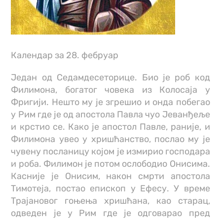
Календар за 28. фебруар
Један од Седамдесеторице. Био је роб код
Филимона, богатог човека из Колосаја у
Фригији. Нешто му је згрешио и онда побегао
у Рим где је од апостола Павла чуо Јеванђеље
и крстио се. Како је апостол Павле, раније, и
Филимона увео у хришћанство, послао му је
чувену посланицу којом је измирио господара
и роба. Филимон је потом ослободио Онисима.
Касније је Онисим, након смрти апостола
Тимотеја, постао епископ у Ефесу. У време
Трајановог гоњења хришћана, као старац,
одведен је у Рим где је одговарао пред