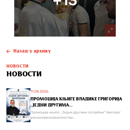
+13
Назад у архиву
НОВОСТИ
НОВОСТИ
11.08.2026.
ПРОМОЦИЈА КЊИГЕ ВЛАДИКЕ ГРИГОРИЈА
,,ЈЕДНИ ДРУГИМА...
Промоција књиге „Једни другима потребни“ Његовог
високопреосвештенства...