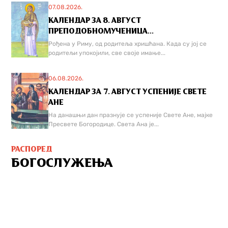
07.08.2026.
КАЛЕНДАР ЗА 8. АВГУСТ
ПРЕПОДОБНОМУЧЕНИЦА...
Рођена у Риму, од родитеља хришћана. Када су јој се
родитељи упокојили, све своје имање...
06.08.2026.
КАЛЕНДАР ЗА 7. АВГУСТ УСПЕНИЈЕ СВЕТЕ
АНЕ
На данашњи дан празнује се успеније Свете Ане, мајке
Пресвете Богородице. Света Ана је...
РАСПОРЕД
БОГОСЛУЖЕЊА