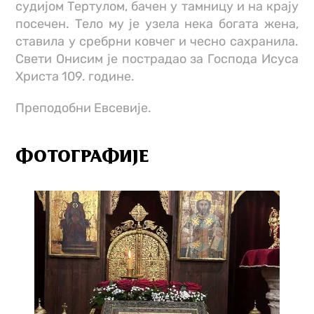
судијом Тертулом, бачен у тамницу и на крају
посечен. Тело му је узела нека богата жена,
ставила у сребрни ковчег и чесно сахранила.
Свети Онисим је пострадао за Господа Исуса
Христа 109. године.
Преподобни Евсевије.
ФОТОГРАФИЈЕ