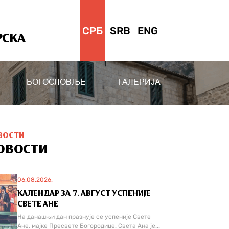
СРБ
SRB
ENG
РСКА
БОГОСЛОВЉЕ
ГАЛЕРИЈА
ВОСТИ
ОВОСТИ
06.08.2026.
КАЛЕНДАР ЗА 7. АВГУСТ УСПЕНИЈЕ
СВЕТЕ АНЕ
На данашњи дан празнује се успеније Свете
Ане, мајке Пресвете Богородице. Света Ана је...