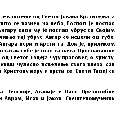
је крштење од Светог Јована Крститеља, а
што се вазнео на небо, Господ је послао
Авгару када му је послао убрус са Својим
ивао тај убрус, Авгар се исцели од губе,
Авгара вери и крсти га. Док је, приликом
остатак губе је спао са њега. Прославивши
а од Светог Тадеја чују проповед о Христу.
евши чудесно исцелење свога кнеза, сав
Христову веру и крсти се. Свети Тадеј се
: Теогније, Агапије и Пист. Преподобни
и Аврам, Исак и Јаков. Свештеномученик