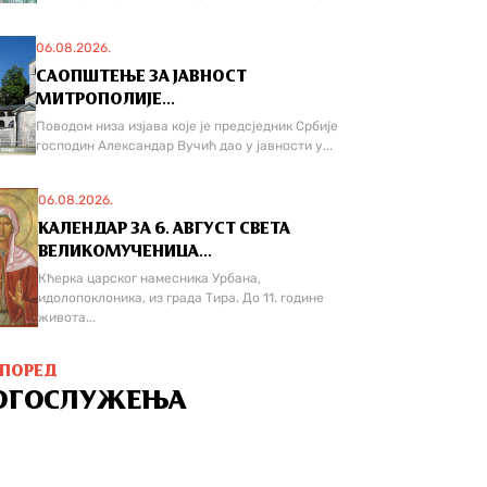
06.08.2026.
САОПШТЕЊЕ ЗА ЈАВНОСТ
МИТРОПОЛИЈЕ...
Поводом низа изјава које је предсједник Србије
господин Александар Вучић дао у јавности у...
06.08.2026.
КАЛЕНДАР ЗА 6. АВГУСТ СВЕТА
ВЕЛИКОМУЧЕНИЦА...
Кћерка царског намесника Урбана,
идолопоклоника, из града Тира. До 11. године
живота...
СПОРЕД
ОГОСЛУЖЕЊА