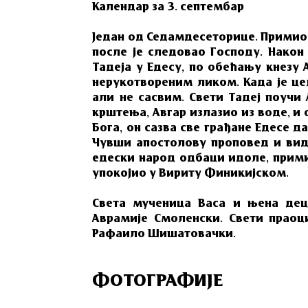
Календар за 3. септембар
Један од Седамдесеторице. Примио 
после је следовао Господу. Након 
Тадеја у Едесу, по обећању кнезу 
нерукотвореним ликом. Када је цел
али не сасвим. Свети Тадеј поучи 
крштења, Авгар излазио из воде, и 
Бога, он сазва све грађане Едесе д
Чувши апостолову проповед и вид
едески народ одбаци идоле, прими 
упокојио у Вириту Финикијском.
Света мученица Васа и њена деца
Аврамије Смоленски. Свети праоц
Рафаило Шишатовачки.
ФОТОГРАФИЈЕ