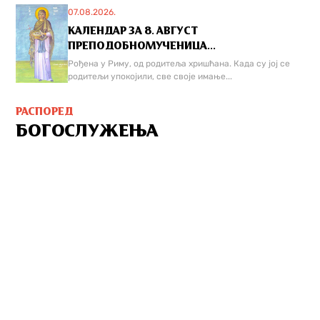
07.08.2026.
КАЛЕНДАР ЗА 8. АВГУСТ
ПРЕПОДОБНОМУЧЕНИЦА...
Рођена у Риму, од родитеља хришћана. Када су јој се
родитељи упокојили, све своје имање...
РАСПОРЕД
БОГОСЛУЖЕЊА