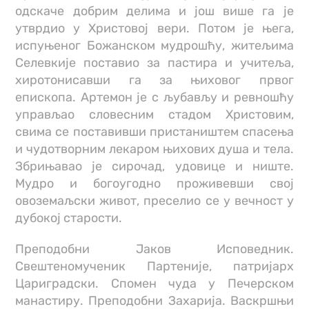
одскаче добрим делима и још више га је
утврдио у Христовој вери. Потом је њега,
испуњеног Божанском мудрошћу, житељима
Селевкије поставио за пастира и учитеља,
хиротонисавши га за њиховог првог
епископа. Артемон је с љубављу и ревношћу
управљао словесним стадом Христовим,
свима се поставивши пристаништем спасења
и чудотворним лекаром њихових душа и тела.
Збрињавао је сирочад, удовице и ниште.
Мудро и богоугодно проживевши свој
овоземаљски живот, преселио се у вечност у
дубокој старости.
Преподобни Јаков Исповедник.
Свештеномученик Партеније, патријарх
Цариградски. Спомен чуда у Печерском
манастиру. Преподобни Захарија. Васкршњи