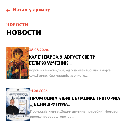
Назад у архиву
НОВОСТИ
НОВОСТИ
08.08.2026.
КАЛЕНДАР ЗА 9. АВГУСТ СВЕТИ
ВЕЛИКОМУЧЕНИК...
Родом из Никомидије, од оца незнабошца и мајке
хришћанке. Као младић, изучио је...
11.08.2026.
ПРОМОЦИЈА КЊИГЕ ВЛАДИКЕ ГРИГОРИЈА
,,ЈЕДНИ ДРУГИМА...
Промоција књиге „Једни другима потребни“ Његовог
високопреосвештенства...