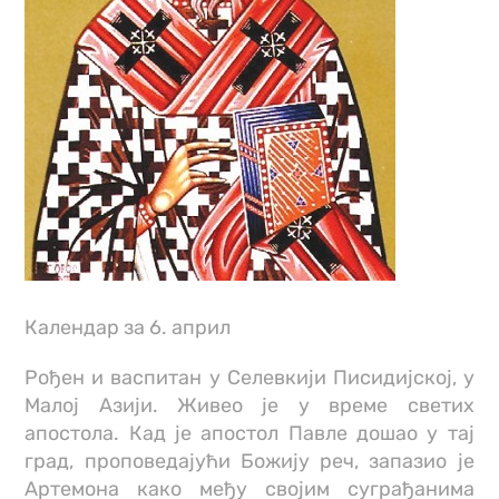
Календар за 6. април
Рођен и васпитан у Селевкији Писидијској, у
Малој Азији. Живео је у време светих
апостола. Кад је апостол Павле дошао у тај
град, проповедајући Божију реч, запазио је
Артемона како међу својим суграђанима