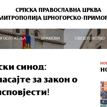
СРПСКА ПРАВОСЛАВНА ЦРКВА
МИТРОПОЛИЈА ЦРНОГОРСКО-ПРИМО
ОГОСЛУЖЕЊА
ХРАМОВИ
СВЕШТЕНСТВО
НО
ски синод:
Н
асајте за закон о
сповјести!