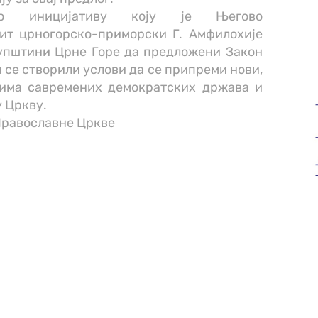
о иницијативу коју је Његово
ит црногорско-приморски Г. Амфилохије
упштини Црне Горе да предложени Закон
и се створили услови да се припреми нови,
дима савремених демократских држава и
 Цркву.
Православне Цркве