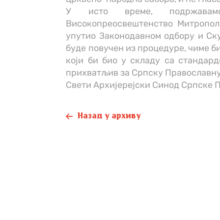
У исто време, подржавам
Високопреосвештенство Митропол
упутио Законодавном одбору и Ск
буде повучен из процедуре, чиме б
који би био у складу са стандар
прихватљив за Српску Православну
Свети Архијерејски Синод Српске 
Назад у архиву