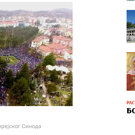
РА
Б
ерејског Синода