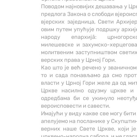
Поводом најновијих дешавања у Црн
предлога Закона о слободи вјероис
вјерских заједница, Свети Архиј
овим путем упућује подршку архиј
народу епархијâ: црногорско
милешевске и захумско-херцегова
молитвеним заступништвом светих 
верских права у Црној Гори.
Као што је већ речено у званичном
то и сада понављамо да смо прот
власти у Црној Гори желе да од ми
Цркве насилно одузму цркве и
одредбама би се укинуло неотуђ
вероисповести и савести.
Имајући у виду какве све могу бити
апелујемо на посланике у Скупштин
верних наше Свете Цркве, који ј
црквено-народна сабора, и не гласај