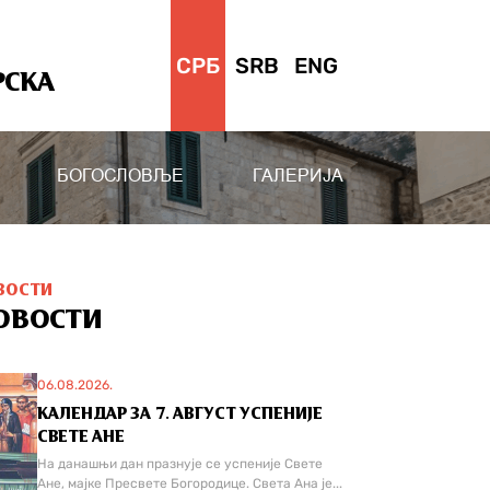
СРБ
SRB
ENG
РСКА
БОГОСЛОВЉЕ
ГАЛЕРИЈА
ВОСТИ
ОВОСТИ
06.08.2026.
КАЛЕНДАР ЗА 7. АВГУСТ УСПЕНИЈЕ
СВЕТЕ АНЕ
На данашњи дан празнује се успеније Свете
Ане, мајке Пресвете Богородице. Света Ана је...