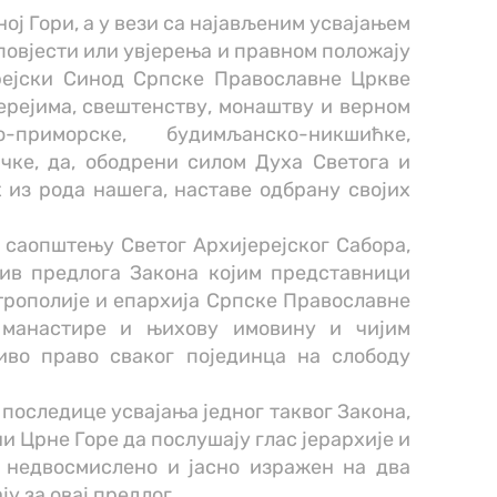
ој Гори, а у вези са најављеним усвајањем
повјести или увјерења и правном положају
ерејски Синод Српске Православне Цркве
ерејима, свештенству, монаштву и верном
-приморске, будимљанско-никшићке,
чке, да, ободрени силом Духа Светога и
из рода нашега, наставе одбрану својих
 саопштењу Светог Архијерејског Сабора,
ив предлога Закона којим представници
трополије и епархија Српске Православне
 манастире и њихову имовину и чијим
иво право сваког појединца на слободу
 последице усвајања једног таквог Закона,
и Црне Горе да послушају глас јерархије и
е недвосмислено и јасно изражен на два
у за овај предлог.