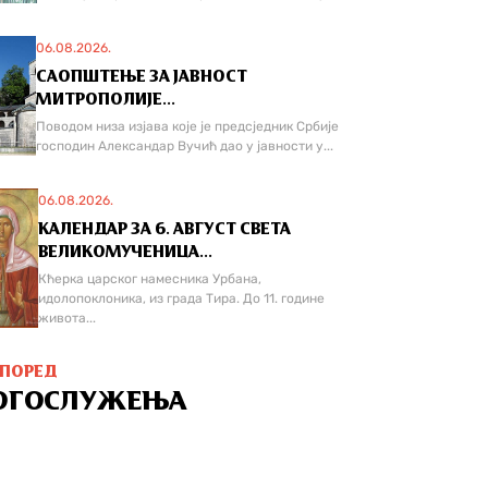
06.08.2026.
САОПШТЕЊЕ ЗА ЈАВНОСТ
МИТРОПОЛИЈЕ...
Поводом низа изјава које је предсједник Србије
господин Александар Вучић дао у јавности у...
06.08.2026.
КАЛЕНДАР ЗА 6. АВГУСТ СВЕТА
ВЕЛИКОМУЧЕНИЦА...
Кћерка царског намесника Урбана,
идолопоклоника, из града Тира. До 11. године
живота...
СПОРЕД
ОГОСЛУЖЕЊА