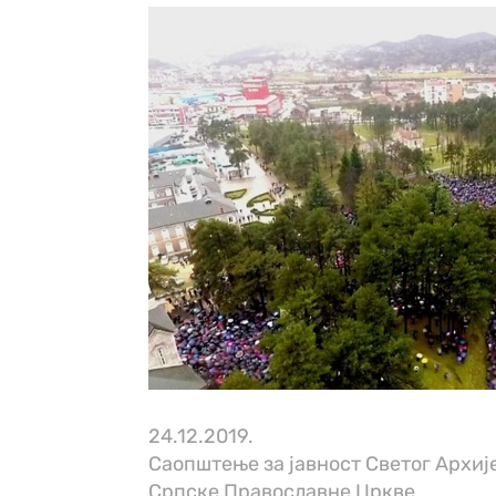
24.12.2019.
Саопштење за јавност Светог Архиј
Српске Православне Цркве