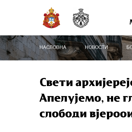
НАСЛОВНА
НОВОСТИ
Б
Свети архијереј
Апелујемо, не гл
слободи вјероои