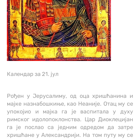
Календар за 21. јул
Рођен у Јерусалиму, од оца хришћанина и
мајке назнабошкиње, као Неаније. Отац му се
упокојио и мајка га је васпитала у духу
римског идолопоклонства. Цар Диоклецијан
га је послао са једним одредом да затре
хришћане у Александрији. На том путу му се