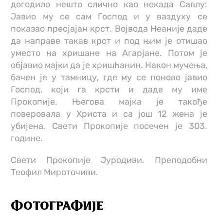
догодило нешто слично као некада Савлу:
Јавио му се сам Господ и у ваздуху се
показао пресјајан крст. Војвода Неаније даде
да направе такав крст и под њим је отишао
уместо на хришане на Агарјане. Потом је
објавио мајки да је хришћанин. Након мучења,
бачен је у тамницу, где му се поново јавио
Господ, који га крсти и даде му име
Прокопије. Његова мајка је такође
поверовала у Христа и са још 12 жена је
убијена. Свети Прокопије посечен је 303.
године.
Свети Прокопије Јуродиви. Преподобни
Теофил Мироточиви.
ФОТОГРАФИЈЕ