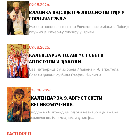
09.08.2026.
ВЛАДИКА ПАЈСИЈЕ ПРЕДВОДИО ЛИТИЈУ У
ГОРЊЕМ ГРБЉУ
Његово преосвештенство Епископ диоклијски г. Пајсије
служио је Вечерњу службу у Цркви...
09.08.2026.
КАЛЕНДАР ЗА 10. АВГУСТ СВЕТИ
АПОСТОЛИ И ЂАКОНИ...
Сва четворица су из броја 7 ђакона и 70 апостола.
Остали ђакони су били Стефан, Филип и...
08.08.2026.
КАЛЕНДАР ЗА 9. АВГУСТ СВЕТИ
ВЕЛИКОМУЧЕНИК...
Родом из Никомидије, од оца незнабошца и мајке
хришћанке. Као младић, изучио је...
РАСПОРЕД