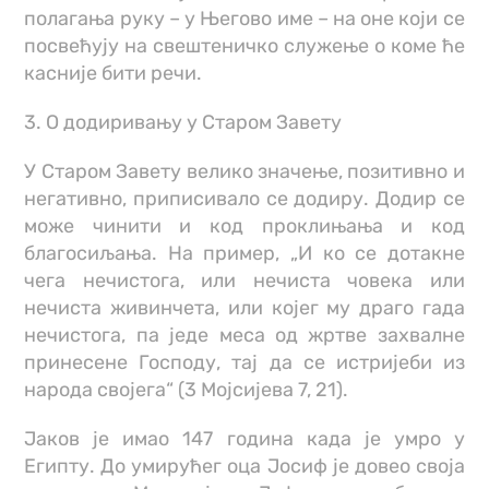
полагања руку – у Његово име – на оне који се
посвећују на свештеничко служење о коме ће
касније бити речи.
3. О додиривању у Старом Завету
У Старом Завету велико значење, позитивно и
негативно, приписивало се додиру. Додир се
може чинити и код проклињања и код
благосиљања. На пример, „И ко се дотакне
чега нечистога, или нечиста човека или
нечиста живинчета, или којег му драго гада
нечистога, па једе меса од жртве захвалне
принесене Господу, тај да се истријеби из
народа својега“ (3 Мојсијева 7, 21).
Јаков је имао 147 година када је умро у
Египту. До умирућег оца Јосиф је довео своја