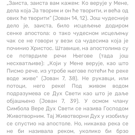
„Заиста, заиста вам кажем: Ко верује у Мене,
дела која Ја творим и он ће творити, и већа од
ових ће творити“ (Јован 14, 12). Још чудесније
дело је, заиста, било исцељење додиром
сенке апостола: о тако чудесном исцељењу
чак се не говори у вези са чудесима која је
починио Христос. Штавише, на апостолима су
се потврдиле речи Његове (тада још
несхватљиве): „Који у Мене верује, као што
Писмо рече, из утробе његове потећи ће реке
воде живе“ (Јован 7, 38). Не рукавци, или
потоци, него реке! Под живом водом
подразумева се Дух Свети као што је даље
објашњено (Јован 7, 39). У осмом члану
Симбола Вере Дух Свети се назива Господом
Животворним. Тај Животворни Дух у изобиљу
се спустио на апостоле. Но, никаква река се
не би називала реком, уколико би брзо