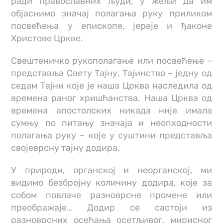
ради православних људи, у жељи да им
објаснимо значај полагања руку приликом
посвећења у епископе, јереје и ђаконе
Христове Цркве.
Свештеничко рукополагање или посвећење –
представља Свету Тајну, Тајинство – једну од
седам Тајни које је наша Црква наследила од
времена раног хришћанства. Наша Црква од
времена апостолских никада није имала
сумњу по питању значаја и неопходности
полагања руку – које у суштини представља
својеврсну тајну додира.
У природи, органској и неорганској, ми
видимо безбројну количину додира, које за
собом повлаче разноврсне промене или
преображаје… Додир се састоји из
разноврсних осећања осетљивог, мирисног