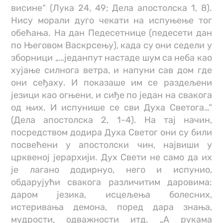
висине“ (Лука 24, 49; Дела апостолска 1, 8).
Нису морали дуго чекати на испуњење тог
обећања. На дан Педесетнице (педесети дан
по Његовом Васкрсењу), када су они седели у
зборници „…једанпут настаде шум са неба као
хујање силнога ветра, и напуни сав дом где
они сеђаху. И показаше им се раздељени
језици као огњени, и сиђе по један на свакога
од њих. И испунише се сви Духа Светога…“
(Дела апостолска 2, 1-4). На тај начин,
посредством додира Духа Светог они су били
посвећени у апостолски чин, највиши у
црквеној јерархији. Дух Свети не само да их
је лагано додирнуо, него и испунио,
обдарујући свакога различитим даровима:
даром језика, исцељења болесних,
истеривања демона, поред дара знања,
мудрости, одважности итд. „А рукама