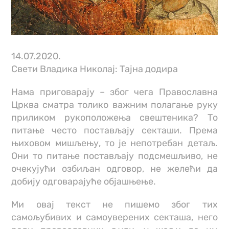
14.07.2020.
Свети Владика Николај: Тајна додира
Нама приговарају – због чега Православна
Црква сматра толико важним полагање руку
приликом рукоположења свештеника? То
питање често постављају секташи. Према
њиховом мишљењу, то је непотребан детаљ.
Они то питање постављају подсмешљиво, не
очекујући озбиљан одговор, не желећи да
добију одговарајуће објашњење.
Ми овај текст не пишемо због тих
самољубивих и самоуверених секташа, него