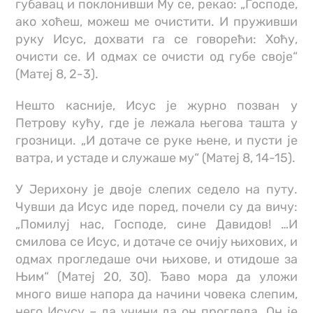
губавац и поклонивши Му се, рекао: „Господе,
ако хоћеш, можеш ме очистити. И пруживши
руку Исус, дохвати га се говорећи: Хоћу,
очисти се. И одмах се очисти од губе своје“
(Матеј 8, 2-3).
Нешто касније, Исус је журно позван у
Петрову кућу, где је лежала његова ташта у
грозници. „И дотаче се руке њене, и пусти је
ватра, и устаде и служаше му“ (Матеј 8, 14-15).
У Јерихону је двоје слепих седело на путу.
Чувши да Исус иде поред, почели су да вичу:
„Помилуј нас, Господе, сине Давидов! …И
смилова се Исус, и дотаче се очију њихових, и
одмах прогледаше очи њихове, и отидоше за
Њим“ (Матеј 20, 30). Ђаво мора да уложи
много више напора да начини човека слепим,
него Исусу – да учини да он прогледа. Он је