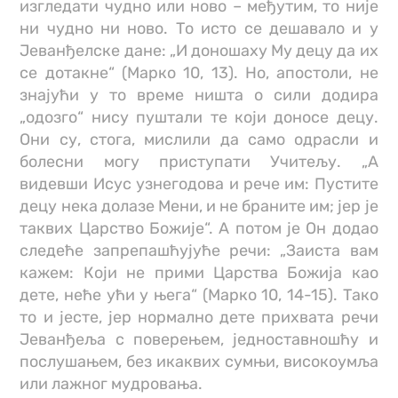
изгледати чудно или ново – међутим, то није
ни чудно ни ново. То исто се дешавало и у
Јеванђелске дане: „И доношаху Му децу да их
се дотакне“ (Марко 10, 13). Но, апостоли, не
знајући у то време ништа о сили додира
„одозго“ нису пуштали те који доносе децу.
Они су, стога, мислили да само одрасли и
болесни могу приступати Учитељу. „А
видевши Исус узнегодова и рече им: Пустите
децу нека долазе Мени, и не браните им; јер је
таквих Царство Божије“. А потом је Он додао
следеће запрепашћујуће речи: „Заиста вам
кажем: Који не прими Царства Божија као
дете, неће ући у њега“ (Марко 10, 14-15). Тако
то и јесте, јер нормално дете прихвата речи
Јеванђеља с поверењем, једноставношћу и
послушањем, без икаквих сумњи, високоумља
или лажног мудровања.