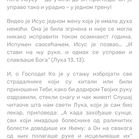
управо тако и урадио – у једном трену!
Видео је Исус једном жену која је имала духа
немоћи. Она је била згрчена и није се могла
никако исправити током осамнаест година.
Испуњен саосећањем, Исус је позвао… „И
стави на њу руке, и одмах се усправи и
слављаше Бога“ (Лука 13, 13).
И, о Господе! Ко је у стању избројати све
страдалнике који су хитали или били
приношени Теби, како би додиром Твојих руку
оздравили, стекли снагу и чак живот! Слушај
читаоче шта нам свети Лука, који је сам био
лекар, приповеда: „А када захођаше сунце,
сви који имадоше болеснике од раличитих
болести доводише их Њему; а Он на свакога
од њих полагаше руке и исцељиваше их“