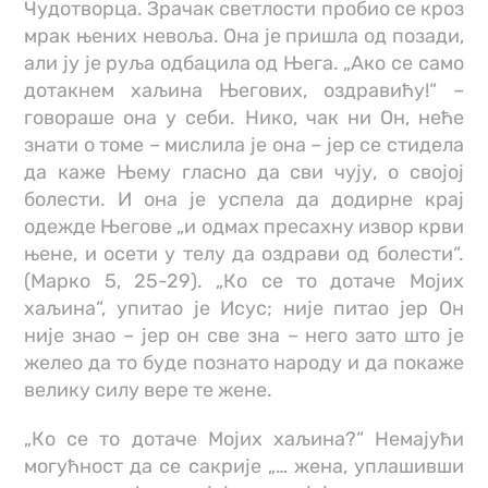
Чудотворца. Зрачак светлости пробио се кроз
мрак њених невоља. Она је пришла од позади,
али ју је руља одбацила од Њега. „Ако се само
дотакнем хаљина Његових, оздравићу!“ –
говораше она у себи. Нико, чак ни Он, неће
знати о томе – мислила је она – јер се стидела
да каже Њему гласно да сви чују, о својој
болести. И она је успела да додирне крај
одежде Његове „и одмах пресахну извор крви
њене, и осети у телу да оздрави од болести“.
(Марко 5, 25-29). „Ко се то дотаче Мојих
хаљина“, упитао је Исус; није питао јер Он
није знао – јер он све зна – него зато што је
желео да то буде познато народу и да покаже
велику силу вере те жене.
„Ко се то дотаче Мојих хаљина?“ Немајући
могућност да се сакрије „… жена, уплашивши