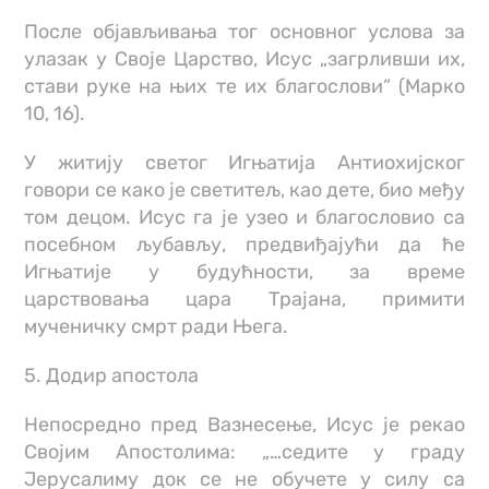
После објављивања тог основног услова за
улазак у Своје Царство, Исус „загрливши их,
стави руке на њих те их благослови“ (Марко
10, 16).
У житију светог Игњатија Антиохијског
говори се како је светитељ, као дете, био међу
том децом. Исус га је узео и благословио са
посебном љубављу, предвиђајући да ће
Игњатије у будућности, за време
царствовања цара Трајана, примити
мученичку смрт ради Њега.
5. Додир апостола
Непосредно пред Вазнесење, Исус је рекао
Својим Апостолима: „…седите у граду
Јерусалиму док се не обучете у силу са