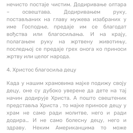
нечисто постаје чистим. Додиривање олтара
– освештава. Додиривањем руку,
постављаних на главу мужева изабраних у
име Господње, предаје им се благодат
вођства или благосиљања. И на крају,
полагањем руку на жртвену животињу,
последњој се предаје грех онога ко приноси
жртву или целог народа.
4. Христос благосиља децу
Када у нашим храмовима мајке подижу своју
децу, оне су дубоко уверене да дете на тај
начин додирује Христа. А пошто свештеник
представља Христа , то мајке приносе децу у
храм не само ради молитве, него и ради
додира… И не само болесну децу, него и
здраву. Неким Американцима то може