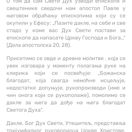
О том да сам Свети Дух узводи епископе и
свештенике сведочи нам апостол Павле у
његовом обраћању епископима који су се
окупили у Ефесу: „Пазите дакле, на себе и све
стадо у коме вас Дух Свети постави за
епископе да напасате Цркву Господа и Бога…“
(Дела апостолска 20, 28).
Присетимо се овде и древне молитве , која се
увек изговара у моменту полагања руке на
клирика који се посвећује: „Божанска
благодат, која свагда немоћне исцељује,
недостатке допуњује, рукопроизводи (име и
чин онога који се рукополаже), помолимо се
дакле за њега да дође на њега благодат
Светога Духа“.
Дакле, Бог Дух Свети, Утешитељ, представља
тријумфалног руководиоца Цркве Христове.