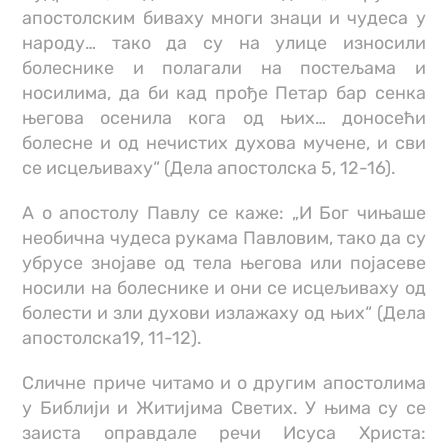
апостолским биваху многи знаци и чудеса у
народу… тако да су на улице износили
болеснике и полагали на постељама и
носилима, да би кад прође Петар бар сенка
његова осенила кога од њих… доносећи
болесне и од нечистих духова мучене, и сви
се исцељиваху“ (Дела апостолска 5, 12-16).
А о апостолу Павлу се каже: „И Бог чињаше
необична чудеса рукама Павловим, тако да су
убрусе знојаве од тела његова или појасеве
носили на болеснике и они се исцељиваху од
болести и зли духови излажаху од њих“ (Дела
апостолска19, 11-12).
Сличне приче читамо и о другим апостолима
у Библији и Житијима Светих. У њима су се
заиста оправдале речи Исуса Христа: