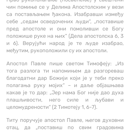
чин помиње се у Делима Апостолским у вези
са постављањем ђакона. Изабравши између
себе „седам осведочених људи“, „поставише
пред апостоле и они помоливши се Богу
положише руке на њих“ (Дела апостолска 6, 3
и 6). Верујући народ је те људе изабрао,
међутим, рукоположили су их апостоли.
Апостол Павле пише светом Тимофеју: „Из
тога разлога ти напомињем да разгореваш
благодатни дар Божији који је у теби преко
полагања руку мојих“ – и даље објашњава
какав је то дар: „Јер нама Бог није дао духа
плашљивости, него силе и љубави и
целомудрености“ (2 Тимотеју 1, 6-7).
Титу поручује апостол Павле, његов духовни
отац, да „поставиш по свим градовима