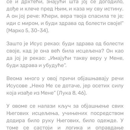
се и дрхтећи, знајући шта јој се догодило,
дође и клече пред Њим, и каза му сву истину.
А он јој рече: Кћери, вера твоја спасила те је;
иди с миром, и буди здрава од болести своје!“
(Марко 5, 30-34).
Зашто је Исус рекао: буди здрава од болести
своје, кад је она већ била исцељена? Он као
да јој је рекао: „Имајући такву веру у Мене,
буди здрава и убудуће“.
Веома много у овој причи објашњавају речи
Исусове „Неко Ме се дотаче, јер осетих силу
која изађе из Мене“ (Лука 8, 46).
У овоме се налази кључ за објашњење свих
Његових исцељења, учињених посредством
додира било руку Његових, било одежде. У
томе се састоји и логика и оправдање