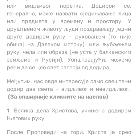
или видљивог поретка. Додиром се,
генерално, може назвати сједињавање лица
или предмета у времену и простору. У
друштвеном животу људи поздрављају једни
друге додиром руку – руковањем (то није
обичај на Далеком истоку), или љубљењем
руку, чела или образа (не уста у балканским
земљама и Русији). Уопштавајући, можемо
рећи да се цео свет састоји од додира…
Међутим, нас овде интересује само свештени
додир два света – видљивог и невидљивог.
(За опширније кликните на наслов)
1. Велика дела Христова, учињена додиром
Његових руку
После Проповеди на гори, Христа је срео