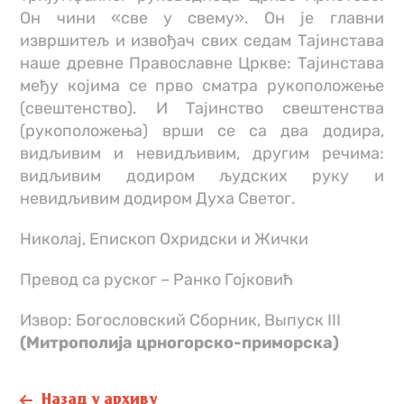
Он чини «све у свему». Он је главни
извршитељ и извођач свих седам Тајинстава
наше древне Православне Цркве: Тајинстава
међу којима се прво сматра рукоположење
(свештенство). И Тајинство свештенства
(рукоположења) врши се са два додира,
видљивим и невидљивим, другим речима:
видљивим додиром људских руку и
невидљивим додиром Духа Светог.
Николај, Епископ Охридски и Жички
Превод са руског – Ранко Гојковић
Извор: Богословский Сборник, Выпуск III
(Митрополијa црногорско-приморскa)
Назад у архиву