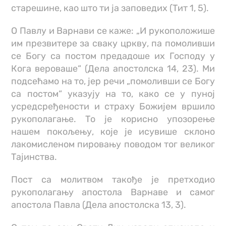
старешине, као што ти ја заповедих (Тит 1, 5).
О Павлу и Варнави се каже: „И рукоположише
им презвитере за сваку цркву, па помоливши
се Богу са постом предадоше их Господу у
Кога вероваше“ (Дела апостолска 14, 23). Ми
подсећамо на то, јер речи „помоливши се Богу
са постом“ указују на то, како се у пуној
усредсређености и страху Божијем вршило
рукополагање. То је корисно упозорење
нашем покољењу, које је исувише склоно
лакомисленом пировању поводом тог великог
Тајинства.
Пост са молитвом такође је претходио
рукополагању апостола Варнаве и самог
апостола Павла (Дела апостолска 13, 3).