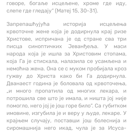
говоре, богаље исцељене, хроме где иду,
слепе где гледају“ (Матеј 15, 30-31).
Запрепашћујућа историја исцељења
крвоточне жене која је додирнула крај ризе
Христове, испричана је од стране сва три
писца синоптичких Јеванђеља. У маси
народа која је ишла за Христовим стопама,
која Га је стискала, налазила се усамљена и
немоћна жена. Она се с муком пробијала кроз
гужву до Христа како би Га додирнула.
Дванаест година је боловала од крвоточења,
„и много пропатила од многих лекара, и
потрошила све што је имала, и ништа јој није
помогло, него јој је још горе било“. Са губитком
имовине, изгубила је и веру у људе, лекаре. У
крајњем случају, поставши још болеснија и
сиромашнија него икад, чула је за Исуса-