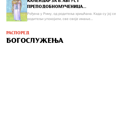
КАЛЕНДАР ЗА 8. АВГУСТ
ПРЕПОДОБНОМУЧЕНИЦА...
Рођена у Риму, од родитеља хришћана. Када су јој се
родитељи упокојили, све своје имање...
РАСПОРЕД
БОГОСЛУЖЕЊА