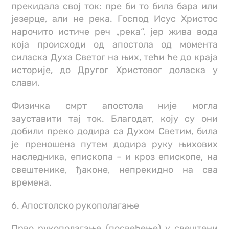
прекидала свој ток: пре би то била бара или
језерце, али не река. Господ Исус Христос
нарочито истиче реч „река“, јер жива вода
која происходи од апостола од момента
силаска Духа Светог на њих, тећи ће до краја
историје, до Другог Христовог доласка у
слави.
Физичка смрт апостола није могла
зауставити тај ток. Благодат, коју су они
добили преко додира са Духом Светим, била
је преношена путем додира руку њихових
наследника, епископа – и кроз епископе, на
свештенике, ђаконе, непрекидно на сва
времена.
6. Апостолско рукополагање
Прво рукополагање (посвећење) у свештени