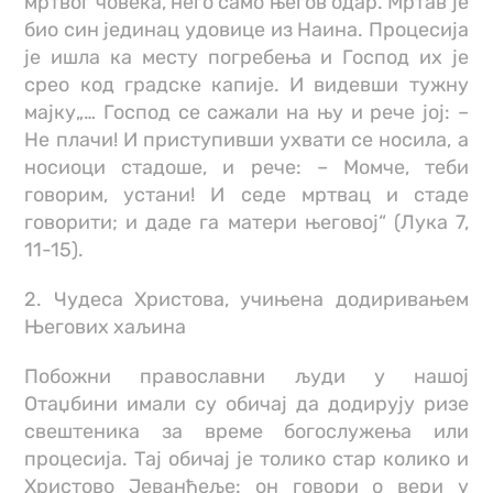
мртвог човека, него само његов одар. Мртав је
био син јединац удовице из Наина. Процесија
је ишла ка месту погребења и Господ их је
срео код градске капије. И видевши тужну
мајку„… Господ се сажали на њу и рече јој: –
Не плачи! И приступивши ухвати се носила, а
носиоци стадоше, и рече: – Момче, теби
говорим, устани! И седе мртвац и стаде
говорити; и даде га матери његовој“ (Лука 7,
11-15).
2. Чудеса Христова, учињена додиривањем
Његових хаљина
Побожни православни људи у нашој
Отаџбини имали су обичај да додирују ризе
свештеника за време богослужења или
процесија. Тај обичај је толико стар колико и
Христово Јеванђеље: он говори о вери у