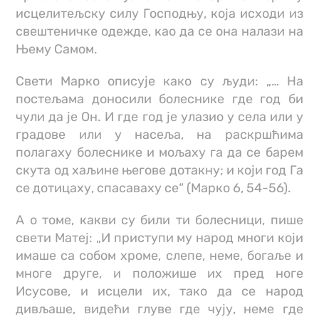
исцелитељску силу Господњу, која исходи из
свештеничке одежде, као да се она налази на
Њему Самом.
Свети Марко описује како су људи: „… На
постељама доносили болеснике где год би
чули да је Он. И где год је улазио у села или у
градове или у насеља, на раскршћима
полагаху болеснике и мољаху га да се барем
скута од хаљине његове дотакну; и који год Га
се дотицаху, спасаваху се“ (Марко 6, 54-56).
А о томе, какви су били ти болесници, пише
свети Матеј: „И приступи му народ многи који
имаше са собом хроме, слепе, неме, богаље и
многе друге, и положише их пред ноге
Исусове, и исцели их, тако да се народ
дивљаше, видећи глуве где чују, неме где