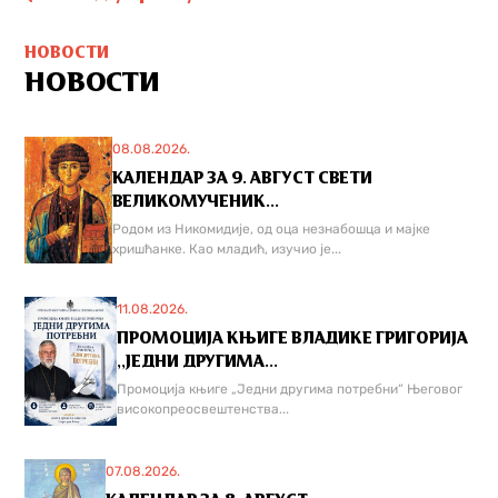
НОВОСТИ
НОВОСТИ
08.08.2026.
КАЛЕНДАР ЗА 9. АВГУСТ СВЕТИ
ВЕЛИКОМУЧЕНИК...
Родом из Никомидије, од оца незнабошца и мајке
хришћанке. Као младић, изучио је...
11.08.2026.
ПРОМОЦИЈА КЊИГЕ ВЛАДИКЕ ГРИГОРИЈА
,,ЈЕДНИ ДРУГИМА...
Промоција књиге „Једни другима потребни“ Његовог
високопреосвештенства...
07.08.2026.