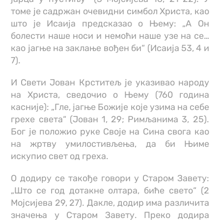
томе је садржан очевидни симбол Христа, као
што је Исаија предсказао о Њему: „А Он
болести наше носи и немоћи наше узе на се…
као јагње на заклање вођен би“ (Исаија 53, 4 и
7).
И Свети Јован Крститељ је указивао народу
на Христа, сведочио о Њему (760 година
касније): „Гле, јагње Божије које узима на себе
грехе света“ (Јован 1, 29; Римљанима 3, 25).
Бог је положио руке Своје на Сина свога као
на жртву умилостивљења, да би Њиме
искупио свет од греха.
О додиру се такође говори у Старом Завету:
„Што се год дотакне олтара, биће свето“ (2
Мојсијева 29, 27). Дакле, додир има различита
значења у Старом Завету. Преко додира