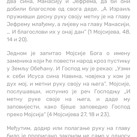
два сина, Манасију и Јефрема, да би они
добили благослов од свога деде. „А Израиљ
пруживши десну руку своју метну је на главу
Јефрему млађему, а лијеву на главу Манасији,
… И благослови их у онај дан“ (1 Мојсијева, 48,
14 и 20).
Једном је запитао Мојсије Бога о имену
заменика који ће повести народ кроз пустињу
у Земљу Обећану. И Господ му је рекао: „Узми
к себи Исуса сина Навина, човјека у ком је
дух мој, и метни руку своју на њега“. Мојсије,
послушавши, испунио је реч Господњу „И
метну руке своје на њега, и даде му
заповијести, како бјеше заповедио Господ
преко Мојсија“ (4 Мојсијева 27, 18 и 23).
Међутим, додир или полагање руку на главу
било је прописано законом не само у односу