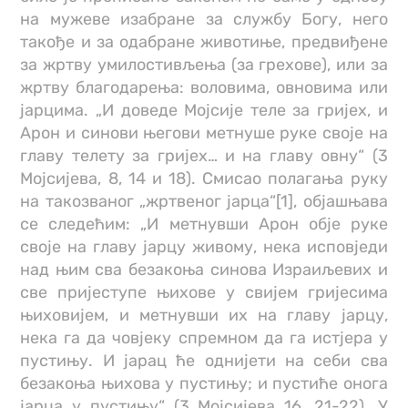
на мужеве изабране за службу Богу, него
такође и за одабране животиње, предвиђене
за жртву умилостивљења (за грехове), или за
жртву благодарења: воловима, овновима или
јарцима. „И доведе Мојсије теле за гријех, и
Арон и синови његови метнуше руке своје на
главу телету за гријех… и на главу овну“ (3
Мојсијева, 8, 14 и 18). Смисао полагања руку
на такозваног „жртвеног јарца“[1], објашњава
се следећим: „И метнувши Арон обје руке
своје на главу јарцу живому, нека исповједи
над њим сва безакоња синова Израиљевих и
све пријеступе њихове у свијем гријесима
њиховијем, и метнувши их на главу јарцу,
нека га да човјеку спремном да га истјера у
пустињу. И јарац ће однијети на себи сва
безакоња њихова у пустињу; и пустиће онога
јарца у пустињу“ (3 Мојсијева 16, 21-22). У