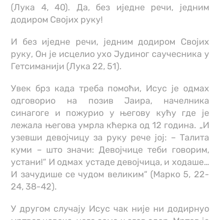
(Лука 4, 40). Да, без иједне речи, једним
додиром Својих руку!
И без иједне речи, једним додиром Својих
руку, Он је исцелио ухо Јудиног саучесника у
Гетсиманији (Лука 22, 51).
Увек брз када треба помоћи, Исус је одмах
одговорио на позив Јаира, начелника
синагоге и пожурио у његову кућу где је
лежала његова умрла кћерка од 12 година. „И
узевши девојчицу за руку рече јој: – Талита
куми – што значи: Девојчице теби говорим,
устани!“ И одмах устаде девојчица, и ходаше…
И зачудише се чудом великим“ (Марко 5, 22-
24, 38-42).
У другом случају Исус чак није ни додирнуо