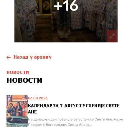
+16
Назад у архиву
НОВОСТИ
НОВОСТИ
06.08.2026.
КАЛЕНДАР ЗА 7. АВГУСТ УСПЕНИЈЕ СВЕТЕ
АНЕ
На данашњи дан празнује се успеније Свете Ане, мајке
Пресвете Богородице. Света Ана је...