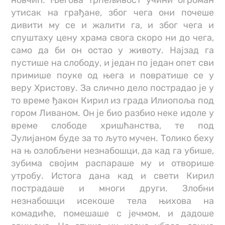
новчић. Његова трпељивост учини огроман
утисак на грађане, због чега они почеше
дивити му се и жалити га, и због чега и
спуштаху цену храма свога скоро ни до чега,
само да би он остао у животу. Најзад га
пустише на слободу, и један по један опет сви
примише поуке од њега и повратише се у
веру Христову. За слично дело пострадао је у
то време ђакон Кирил из града Илиопоља под
гором Ливаном. Он је био разбио неке идоле у
време слободе хришћанства, те под
Јулијаном буде за то љуто мучен. Толико беху
на њ озлобљени незнабошци, да кад га убише,
зубима својим распараше му и отворише
утробу. Истога дана кад и свети Кирил
пострадаше и многи други. Злобни
незнабошци исекоше тела њихова на
комадиће, помешаше с јечмом, и дадоше