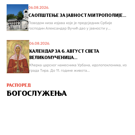
06.08.2026.
САОПШТЕЊЕ ЗА ЈАВНОСТ МИТРОПОЛИЈЕ...
Поводом низа изјава које је предсједник Србије
господин Александар Вучић дао у јавности у...
06.08.2026.
КАЛЕНДАР ЗА 6. АВГУСТ СВЕТА
ВЕЛИКОМУЧЕНИЦА...
Кћерка царског намесника Урбана, идолопоклоника, из
града Тира. До 11. године живота...
РАСПОРЕД
БОГОСЛУЖЕЊА