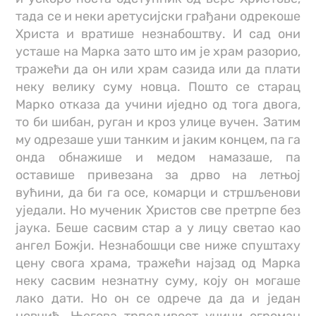
тада се и неки аретусијски грађани одрекоше
Христа и вратише незнабоштву. И сад они
усташе на Марка зато што им је храм разорио,
тражећи да он или храм сазида или да плати
неку велику суму новца. Пошто се старац
Марко отказа да учини иједно од тога двога,
то би шибан, руган и кроз улице вучен. Затим
му одрезаше уши танким и јаким концем, па га
онда обнажише и медом намазаше, па
оставише привезана за дрво на летњој
вућини, да би га осе, комарци и стршљенови
уједали. Но мученик Христов све претрпе без
јаука. Беше сасвим стар а у лицу светао као
ангел Божји. Незнабошци све ниже спуштаху
цену свога храма, тражећи најзад од Марка
неку сасвим незнатну суму, коју он могаше
лако дати. Но он се одрече да да и један