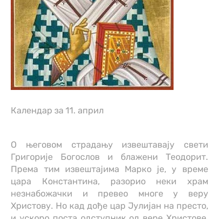
Календар за 11. април
О његовом страдању извештавају свети
Григорије Богослов и блажени Теодорит.
Према тим извештајима Марко је, у време
цара Константина, разорио неки храм
незнабожачки и превео многе у веру
Христову. Но кад дође цар Јулијан на престо,
и ускоро поста одступник од вере Христове,