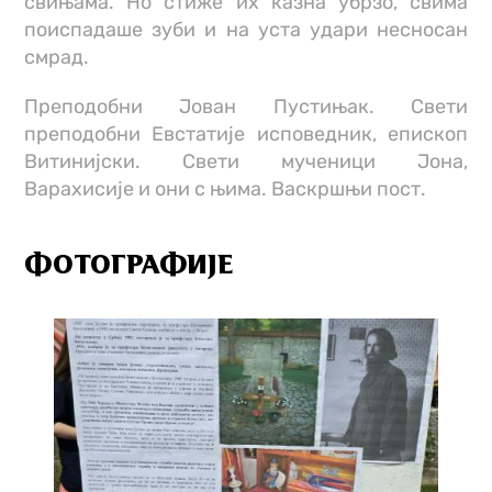
свињама. Но стиже их казна убрзо, свима
поиспадаше зуби и на уста удари несносан
смрад.
Преподобни Јован Пустињак. Свети
преподобни Евстатије исповедник, епископ
Витинијски. Свети мученици Јона,
Варахисије и они с њима. Васкршњи пост.
ФОТОГРАФИЈЕ