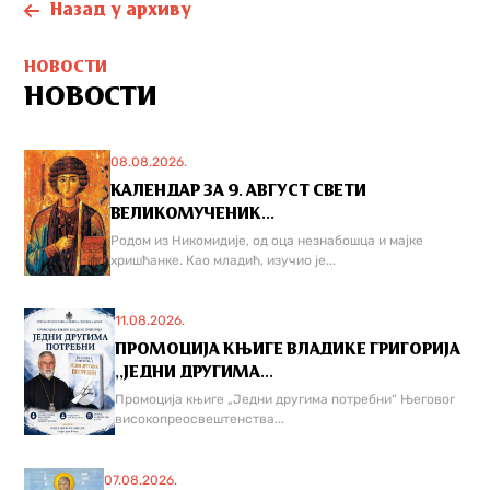
Назад у архиву
НОВОСТИ
НОВОСТИ
08.08.2026.
КАЛЕНДАР ЗА 9. АВГУСТ СВЕТИ
ВЕЛИКОМУЧЕНИК...
Родом из Никомидије, од оца незнабошца и мајке
хришћанке. Као младић, изучио је...
11.08.2026.
ПРОМОЦИЈА КЊИГЕ ВЛАДИКЕ ГРИГОРИЈА
,,ЈЕДНИ ДРУГИМА...
Промоција књиге „Једни другима потребни“ Његовог
високопреосвештенства...
07.08.2026.