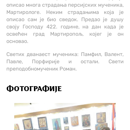
описао многа страдања персијских мученика,
Мартирологе. Неким страдањима која је
описао сам је био сведок. Предао је душу
своју Господу 422. године, на дан када је
освећен град Мартиропољ, којег је он
основао.
Светих дванаест мученика: Памфил, Валент,
Павле, Порфирије и остали. Свети
преподобномученик Роман.
ФОТОГРАФИЈЕ