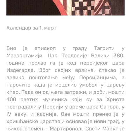
Календар за 1. март
Био је епископ у граду Тагрити у
Месопотамији. Цар Теодосије Велики 380.
године послао га је код персијског цара
Издегерда. Због својих врлина, стекао је
велико поштовање међу Персијанцима, а
нарочито када је исцелио умоболну цареву
кћер. Тада он од њега затражи, и доби, мошти
400 светих мученика који су за Христа
пострадали у Персији у време цара Сапора, у
IV веку, и касније. Ове мошти пренео је у
хришћанско царство и основао је нови град, у
њихов спомен – Мартиропољ. Свети Марут је