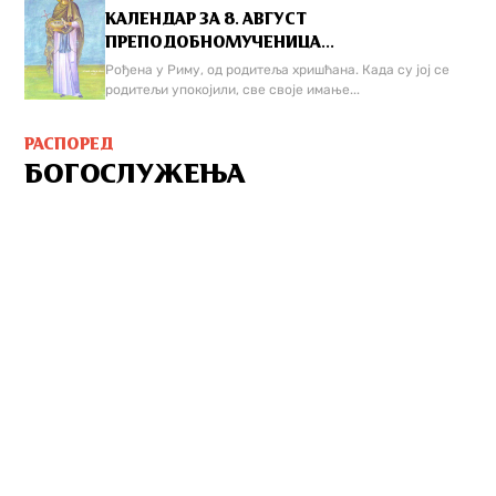
КАЛЕНДАР ЗА 8. АВГУСТ
ПРЕПОДОБНОМУЧЕНИЦА...
Рођена у Риму, од родитеља хришћана. Када су јој се
родитељи упокојили, све своје имање...
РАСПОРЕД
БОГОСЛУЖЕЊА