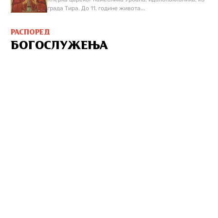
града Тира. До 11. године живота...
РАСПОРЕД
БОГОСЛУЖЕЊА