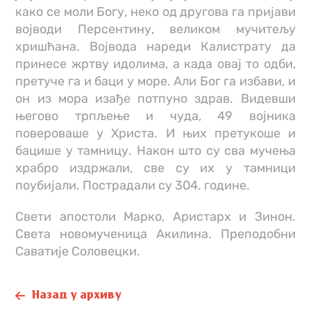
како се моли Богу, неко од другова га пријави
војводи Персентину, великом мучитељу
хришћана. Војвода нареди Калистрату да
принесе жртву идолима, а када овај то одби,
претуче га и баци у море. Али Бог га избави, и
он из мора изађе потпуно здрав. Видевши
његово трпљење и чуда, 49 војника
повероваше у Христа. И њих претукоше и
бацише у тамницу. Након што су сва мучења
храбро издржали, све су их у тамници
поубијали. Пострадали су 304. године.
Свети апостоли Марко, Аристарх и Зинон.
Света новомученица Акилина. Преподобни
Саватије Соловецки.
Назад у архиву