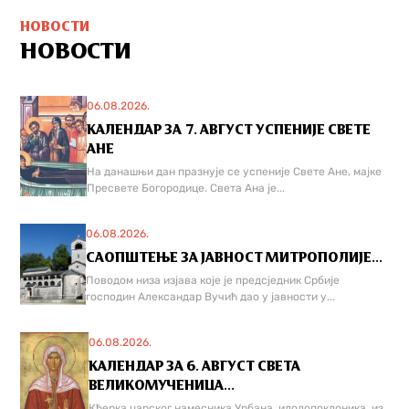
НОВОСТИ
НОВОСТИ
06.08.2026.
КАЛЕНДАР ЗА 7. АВГУСТ УСПЕНИЈЕ СВЕТЕ
АНЕ
На данашњи дан празнује се успеније Свете Ане, мајке
Пресвете Богородице. Света Ана је...
06.08.2026.
САОПШТЕЊЕ ЗА ЈАВНОСТ МИТРОПОЛИЈЕ...
Поводом низа изјава које је предсједник Србије
господин Александар Вучић дао у јавности у...
06.08.2026.
КАЛЕНДАР ЗА 6. АВГУСТ СВЕТА
ВЕЛИКОМУЧЕНИЦА...
Кћерка царског намесника Урбана, идолопоклоника, из