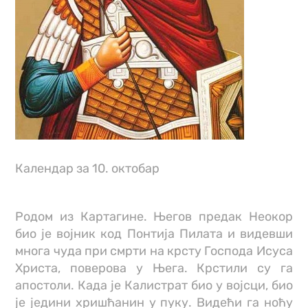
Календар за 10. октобар
Родом из Картагине. Његов предак Неокор
био је војник код Понтија Пилата и видевши
многа чуда при смрти на крсту Господа Исуса
Христа, поверова у Њега. Крстили су га
апостоли. Када је Калистрат био у војсци, био
је једини хришћанин у пуку. Видећи га ноћу